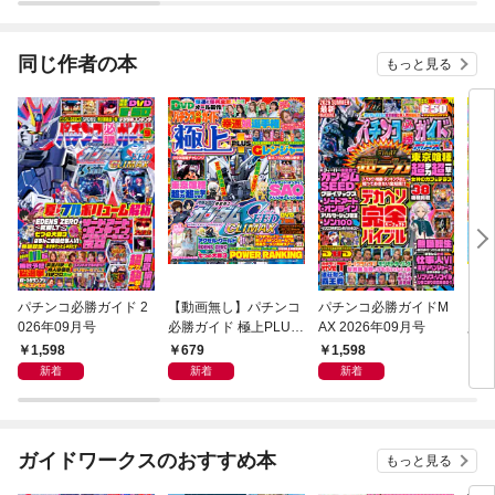
同じ作者の本
もっと見る
パチンコ必勝ガイド 2
【動画無し】パチンコ
パチンコ必勝ガイドM
【動
026年09月号
必勝ガイド 極上PLUS
AX 2026年09月号
必勝
vol.9
l.28
1,598
679
1,598
6
新着
新着
新着
ガイドワークスのおすすめ本
もっと見る