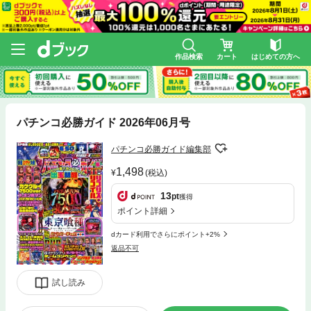
作品検索
カート
はじめての方へ
パチンコ必勝ガイド 2026年06月号
パチンコ必勝ガイド編集部
1,498
(税込)
13
pt
獲得
ポイント詳細
dカード利用でさらにポイント+2%
返品不可
試し読み