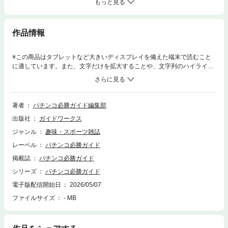
もっと見る
作品情報
※この商品はタブレットなど大きいディスプレイを備えた端末で読むこと
に適しています。また、文字だけを拡大することや、文字列のハイライ
ト、検索、辞書の参照、引用などの機能が使用できません。■動画の視聴
に関する注意事項1）紙版のDVDはWEB上でご覧いただけます。2）動画
の視聴期間は2026年5月7日から2026年11月7日までとなります。視聴期
間経過後は動画を視聴することは出来ません。あらかじめご了承くださ
著者
パチンコ必勝ガイド編集部
い。視聴期間経過後に電子書籍を購入された方の視聴期間も上記と同様に
出版社
ガイドワークス
なりますのでご注意ください。3）新型コロナ対策のためマスクを着用し
ている場合がございます。■WEB特典に関する注意事項WEB特典である動
ジャンル
趣味・スポーツ雑誌
画や記事、漫画、グラビア等の視聴期間は2026年5月7日から2026年11月
レーベル
パチンコ必勝ガイド
7日までとなります。視聴期間経過後はこれらのコンテンツを視聴するこ
とは出来ません。あらかじめご了承ください。◇e東京喰種 超デカ超一撃v
掲載誌
パチンコ必勝ガイド
er.衝撃度MAX！初当りの半分が7500＋RUSH!!]◇eリコリス・リコイル300
シリーズ
パチンコ必勝ガイド
0個が上乗せする超RUSHを紐解く！◇eひきこまりの吸血姫の悶々低投資
電子版配信開始日
2026/05/07
でもヤレる!? ニュースタイルパチンコ詳解◇eフィーバーキン肉マン実戦
で掴んだ攻略ポイント＆初当りの鍵を公開
ファイルサイズ
- MB