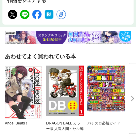
作品をシェアする
あわせてよく買われている本
Angel Beats！
DRAGON BALL カラ
パチスロ必勝ガイド
ファ
ー版 人造人間・セル編
ーI