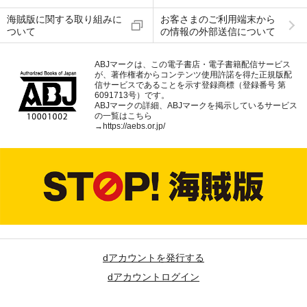
海賊版に関する取り組みに
お客さまのご利用端末から
ついて
の情報の外部送信について
ABJマークは、この電子書店・電子書籍配信サービス
が、著作権者からコンテンツ使用許諾を得た正規版配
信サービスであることを示す登録商標（登録番号 第
6091713号）です。
ABJマークの詳細、ABJマークを掲示しているサービス
の一覧はこちら
→
https://aebs.or.jp/
dアカウントを発行する
dアカウントログイン