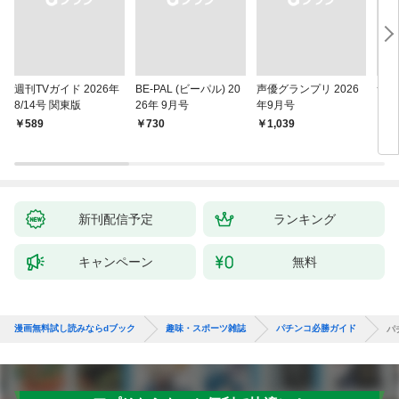
週刊TVガイド 2026年
BE-PAL (ビーパル) 20
声優グランプリ 2026
サラ
8/14号 関東版
26年 9月号
年9月号
￥589
￥730
￥1,039
￥6
新刊配信予定
ランキング
キャンペーン
無料
漫画無料試し読みならdブック
趣味・スポーツ雑誌
パチンコ必勝ガイド
パ