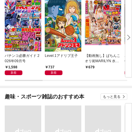
パチンコ必勝ガイド 2
Level.1アドリブ王子
【動画無し】ぱちんこ
パチ
026年09月号
オリ術MARILYN 水着d
02
e灼熱フィーバータイ
1,598
737
1,
679
ム
新着
新着
趣味・スポーツ雑誌のおすすめ本
もっと見る