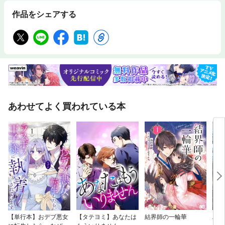
作品をシェアする
あわせてよく買われている本
【単行本】おデブ悪女
【タテヨミ】あなたは
結界師の一輪華
バッ