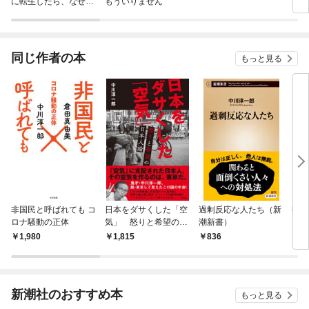
に転生したら、なぜか
もういりません
ロイ
ラスボス王子様に執着
今世
されています
りが
てく
OMI
同じ作者の本
もっと見る
非国民と呼ばれても コ
日本をダサくした「空
過剰反応な人たち（新
捨て
ロナ騒動の正体
気」 怒りと希望の日
潮新書）
らの
本人論
ンタ
1,980
1,815
836
9
書）
新潮社のおすすめ本
もっと見る