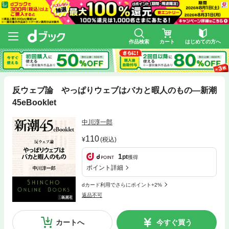
作品検索
カート
はじめての方へ
反ウェブ論 やっぱりウェブはバカと暇人のもの—新潮
45eBooklet
中川淳一郎
110
(税込)
1
pt
獲得
ポイント詳細
dカード利用でさらにポイント+2%
返品不可
カートへ
今すぐ買う