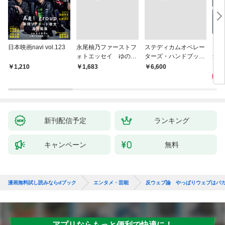
日本映画navi vol.123
永尾柚乃ファーストフ
ステディカムオペレー
テレ
ォトエッセイ ゆのも
ターズ・ハンドブック
集 
のがたり
日本語版 電子版 第２
ーズ
1
1,210
￥1,683
￥6,600
版
ウル
【電
新刊配信予定
ランキング
キャンペーン
無料
漫画無料試し読みならdブック
エンタメ・芸能
反ウェブ論 やっぱりウェブはバカと暇
アプリならもっと便利で快適に！