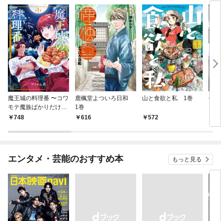
魔王城の料理番 〜コワ
鹿楓堂よついろ日和
山と食欲と私 1巻
俺の
モテ魔族ばかりだけ
1巻
ンビ
ど、ホワイトな職場で
る 
748
616
572
7
す〜 1巻
エンタメ・芸能のおすすめ本
もっと見る