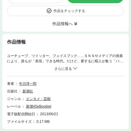
作品をチェックする
作品情報へ
作品情報
ユーチューブ、ツイッター、フェイスブック……ＳＮＳやメディアの発展
により、誰もが「表現」できる時代。だけど、要するに暇人が集う「バカ
発見器」が増えただけの話。「市民による情報発信」というお題目の下、
蔓延するのは韓国叩きとヘイトスピーチ。「愚者の行進」は、いつまで続
くのか。
著者
中川淳一郎
出版社
新潮社
ジャンル
エンタメ・芸能
レーベル
新潮45eBooklet
電子版配信開始日
2013/06/21
ファイルサイズ
0.17 MB