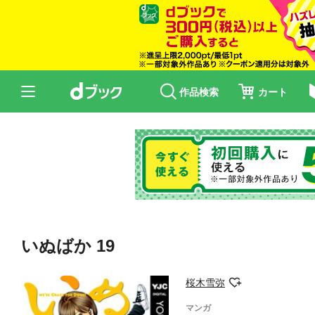
作品検索
カート
いぬばか 19
桜木雪弥
マンガ