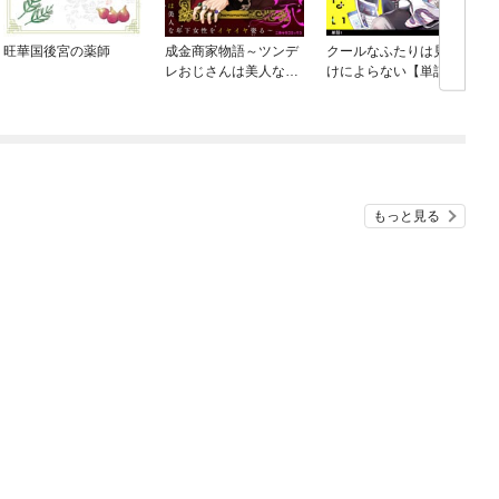
旺華国後宮の薬師
成金商家物語～ツンデ
クールなふたりは見か
レおじさんは美人な年
けによらない【単話】
下女性をイヤイヤ娶る
～
もっと見る