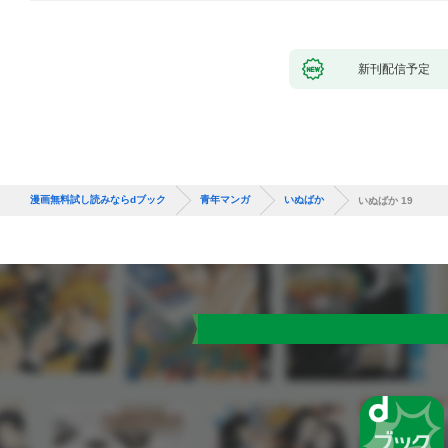
新刊配信予定
漫画無料試し読みならdブック
青年マンガ
いぬばか
いぬばか 19