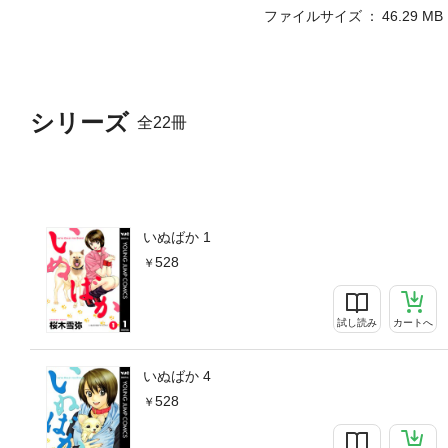
ファイルサイズ
46.29 MB
シリーズ
全22冊
いぬばか 1
528
試し読み
カートへ
いぬばか 4
528