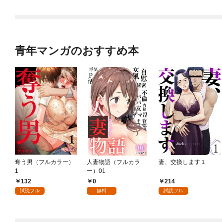
青年マンガのおすすめ本
奪う男（フルカラー）
人妻物語（フルカラ
妻、交換します１
1
ー）01
132
0
214
試読フル
無料
試読フル