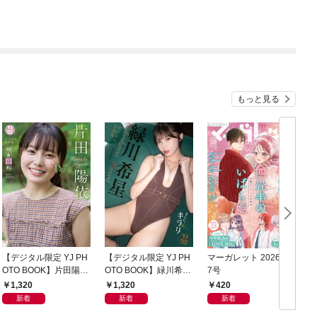
もっと見る
【デジタル限定 YJ PH
【デジタル限定 YJ PH
マーガレット 2026年1
グ
OTO BOOK】片田陽依
OTO BOOK】緑川希星
7号
6
写真集「羽色日和」
写真集「きらら、キラ
1,320
1,320
420
リ」
新着
新着
新着