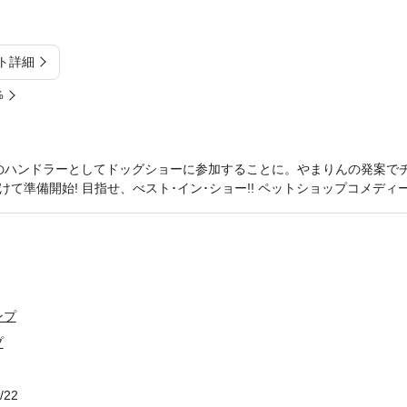
ト詳細
%
のハンドラーとしてドッグショーに参加することに。やまりんの発案で
て準備開始! 目指せ、べスト･イン･ショー!! ペットショップコメディー第
ンプ
プ
/22