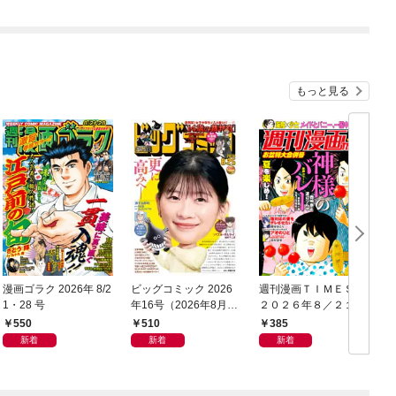
もっと見る
漫画ゴラク 2026年 8/2
ビッグコミック 2026
週刊漫画ＴＩＭＥＳ
1・28 号
年16号（2026年8月7
２０２６年８／２１・
日発売）
２８合併号
550
510
385
新着
新着
新着