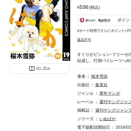
536
(税込)
ポイン
4
pt
獲得
dカード利用でさらにポイント+2
返品不可
すぐりがビション･フリーゼ
結成し、打倒パイレーツへ向け
試し読み
著者
桜木雪弥
出版社
集英社
ジャンル
青年マンガ
レーベル
週刊ヤングジャ
掲載誌
週刊ヤングジャン
シリーズ
いぬばか
電子版配信開始日
2016/02