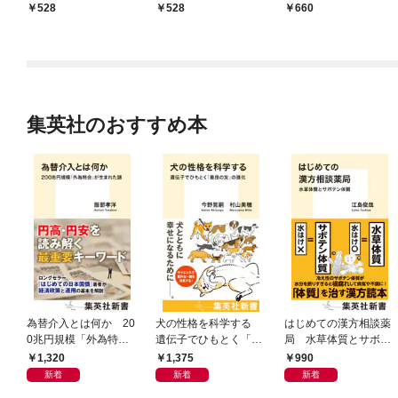
528
528
660
集英社のおすすめ本
為替介入とは何か 20
犬の性格を科学する
はじめての漢方相談薬
0兆円規模「外為特
遺伝子でひもとく「最
局 水草体質とサボテ
会」が生まれた謎
良の友」の進化
ン体質
1,320
1,375
990
新着
新着
新着