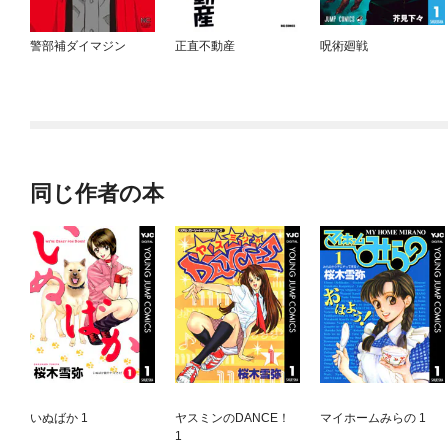
警部補ダイマジン
正直不動産
呪術廻戦
同じ作者の本
いぬばか 1
ヤスミンのDANCE！
マイホームみらの 1
1