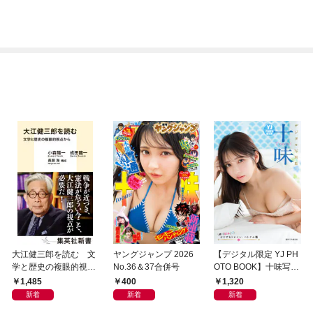
大江健三郎を読む 文
ヤングジャンプ 2026
【デジタル限定 YJ PH
学と歴史の複眼的視点
No.36＆37合併号
OTO BOOK】十味写真
から
集「続・『ぽみ』！？
1,485
400
1,320
どこでもトレイン・ベ
新着
新着
新着
トナム篇」