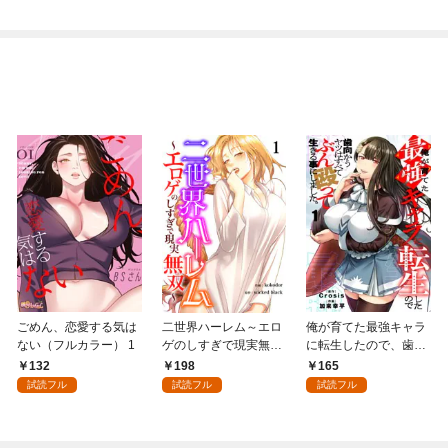
ごめん、恋愛する気は
二世界ハーレム～エロ
俺が育てた最強キャラ
ない（フルカラー） 1
ゲのしすぎで現実無双
に転生したので、歯向
～１
かうヤツはすべてぶん
132
198
165
殴って生きる事にしま
試読フル
試読フル
試読フル
した。１