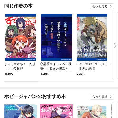
同じ作者の本
もっと見る
すてるがかち！ たま
心霊系ライトノベル執
LOST MOMENT（１）
ハー
しいの反抗記
筆中に起きた怪異とそ
世界の記憶
（１
の他の怪談
495
495
495
4
ホビージャパンのおすすめ本
もっと見る