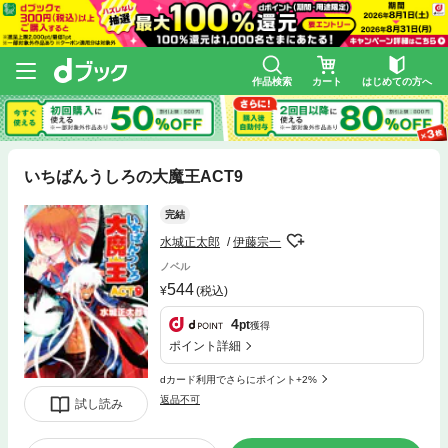
作品検索
カート
はじめての方へ
いちばんうしろの大魔王ACT9
完結
水城正太郎
伊藤宗一
ノベル
544
(税込)
4
pt
獲得
ポイント詳細
dカード利用でさらにポイント+2%
返品不可
試し読み