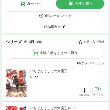
カートへ
今すぐ買う
作品をチェックする
作品情報へ
全13冊
シリーズ
お気に入り登録
完結
未購入巻をまとめて買う
1巻から
|
最新刊から
いちばんうしろの大魔王
544
試し読み
カートへ
いちばんうしろの大魔王ACT2