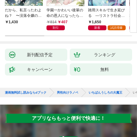
だから、私言ったわよ
学園一かわいい後輩の
雑用スキルで生き延び
天才
ね？ 〜没落令嬢の案
命の恩人になったら、
る —リストラ社会人
私の
外楽しい領地改革〜
通い妻になって関係を
のソロダンジョン攻略
戻っ
814
407
1,650
1,
1,430
迫ってくる。
記—
して
割引
新着
試読増量
新刊配信予定
ランキング
キャンペーン
無料
漫画無料試し読みならdブック
男性向けラノベ
いちばんうしろの大魔王
い
アプリならもっと便利で快適に！