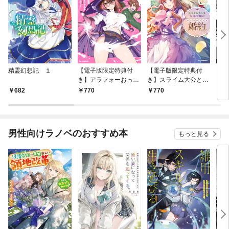
精霊幻想記 １
【電子版限定特典付
【電子版限定特典付
イン
き】アラフォーおっさ
き】スライム大公と没
ドロ
んはスローライフの夢
落令嬢のあんがい幸せ
682
770
770
6
を見るか？1
な婚約1
男性向けラノベのおすすめ本
もっと見る