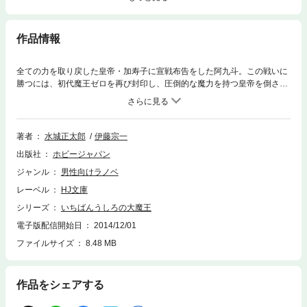
作品情報
全ての力を取り戻した皇帝・加寿子に宣戦布告をした阿九斗。この戦いに
勝つには、初代魔王ゼロを再び封印し、圧倒的な魔力を持つ皇帝を倒さな
ければならない。この事態にCIMO8の一人、USDが阿九斗たちにもたらし
た秘策とは？ 想像を超えた舞台で繰り広げられる魔王戦争のクライマック
ス。阿九斗は皇帝の野望を止めることが出来るのか!?
著者
水城正太郎
伊藤宗一
出版社
ホビージャパン
ジャンル
男性向けラノベ
レーベル
HJ文庫
シリーズ
いちばんうしろの大魔王
電子版配信開始日
2014/12/01
ファイルサイズ
8.48 MB
作品をシェアする