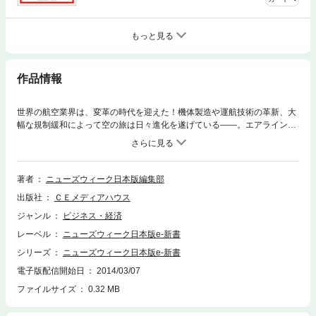
もっと見る
作品情報
世界の航空業界は、変革の時代を迎えた！機体製造や運航技術の革新、大
幅な規制緩和によって空の旅は日々進化を遂げている――。エアライン業
界の最新トレンドと「新常識」を徹底取材して好評を博したニューズウィ
ーク日本版の特集から、厳選記事を一挙掲載！＜内容＞１、旅を楽しくす
るエアライン新常識２、ほかでは絶対に言えない！ 現役ＣＡの本音トー
ク３、トラブル続出 Ｂ７８７は飛び続けられるか４、事故率わずか５０
著者
ニューズウィーク日本版編集部
０万分の１ それでもやっぱり怖い？５、急増する中国エアライン 操縦
出版社
ＣＥメディアハウス
士は信頼できるか６、空飛ぶプリウス 実用化計画が進行中７、究極の快
適さを目指す 座席＆客室革命８、「天空の覇権」をめぐる アライアン
ジャンル
ビジネス・経済
ス三国志９、日本が迎えた「ＬＣＣ元年」 ピーチ独り勝ちのワケ10、意
レーベル
ニューズウィーク日本版e-新書
外に使える!?茨城空港 目指すはＬＣＣのハブ＊この電子書籍は、ニュー
ズウィーク日本版2013年7月9日号掲載の特集から記事を抜粋して構成し
シリーズ
ニューズウィーク日本版e-新書
ています。
電子版配信開始日
2014/03/07
ファイルサイズ
0.32 MB