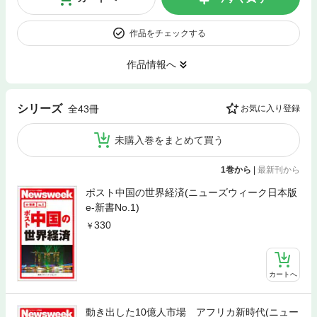
作品をチェックする
作品情報へ
シリーズ
全43冊
お気に入り登録
未購入巻をまとめて買う
1巻から
|
最新刊から
ポスト中国の世界経済(ニューズウィーク日本版
e-新書No.1)
330
カートへ
動き出した10億人市場 アフリカ新時代(ニュー