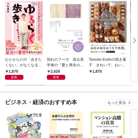
心とからだの「歩きた
別れのフーガ 或る美
Taisuke Endoの焼き菓
Wha
くない」がなくなる
学者の『愛と再生の断
子 きれいで、おいし
それ
らせん流 ゆるらく歩
章』
く、ナチュラルに
1,870
2,420
1,870
1,
き
新着
新着
ビジネス・経済のおすすめ本
もっと見る