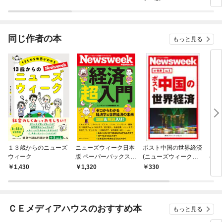
同じ作者の本
もっと見る
１３歳からのニューズ
ニューズウィーク日本
ポスト中国の世界経済
なぜ
ウィーク
版 ペーパーバックス
(ニューズウィーク日
のか
経済超入門 ゼロからわ
本版e-新書No.1)
ク日
1,430
1,320
330
8
かる経済学＆世界経済
クス
の未来
ＣＥメディアハウスのおすすめ本
もっと見る