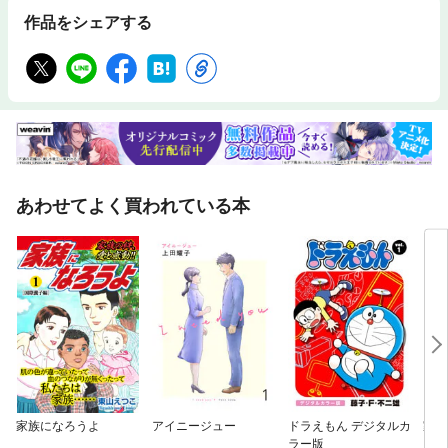
作品をシェアする
あわせてよく買われている本
家族になろうよ
アイニージュー
ドラえもん デジタルカ
家族
ラー版