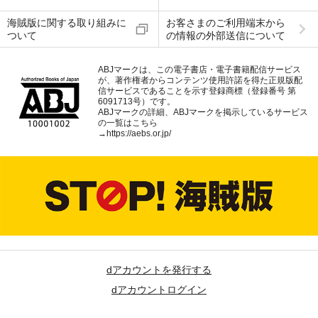
海賊版に関する取り組みに
お客さまのご利用端末から
ついて
の情報の外部送信について
ABJマークは、この電子書店・電子書籍配信サービス
が、著作権者からコンテンツ使用許諾を得た正規版配
信サービスであることを示す登録商標（登録番号 第
6091713号）です。
ABJマークの詳細、ABJマークを掲示しているサービス
の一覧はこちら
→
https://aebs.or.jp/
dアカウントを発行する
dアカウントログイン