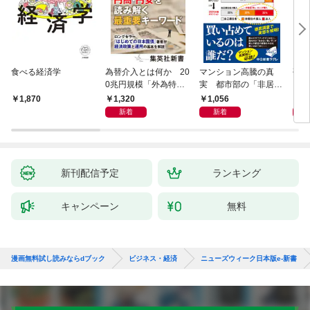
食べる経済学
為替介入とは何か 20
マンション高騰の真
研究
0兆円規模「外為特
実 都市部の「非居住
会」が生まれた謎
化」が街を壊す
1,320
1,056
5,
1,870
新着
新着
新刊配信予定
ランキング
キャンペーン
無料
漫画無料試し読みならdブック
ビジネス・経済
ニューズウィーク日本版e-新書