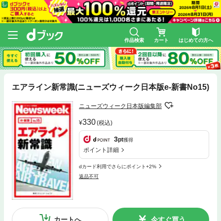
作品検索
カート
はじめての方へ
エアライン新常識(ニューズウィーク日本版e-新書No15)
ニューズウィーク日本版編集部
330
(税込)
3
pt
獲得
ポイント詳細
dカード利用でさらにポイント+2%
返品不可
カートへ
今すぐ買う