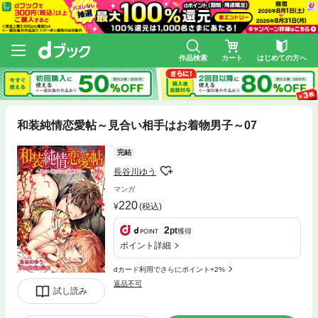
作品検索
カート
はじめての方へ
和装純情恋愛帖～見合い相手はお着物男子～07
完結
長谷川ゆう
マンガ
220
(税込)
2
pt
獲得
ポイント詳細
dカード利用でさらにポイント+2%
返品不可
試し読み