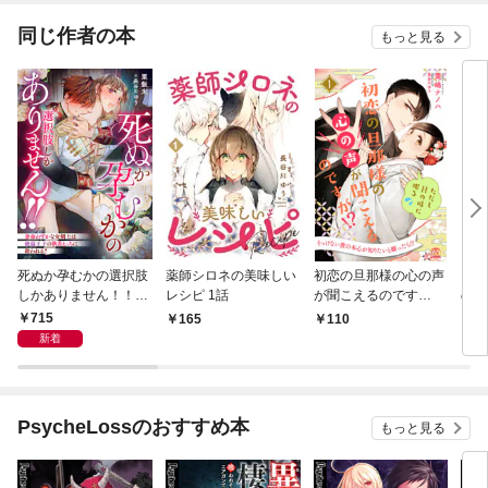
同じ作者の本
もっと見る
死ぬか孕むかの選択肢
薬師シロネの美味しい
初恋の旦那様の心の声
【全
しかありません！！
レシピ 1話
が聞こえるのです
の旦
余命わずかな女剣士は
が！？ ただしHの時
こ
715
165
110
1,
絶倫王子の執着えっち
に限る【１】
ただ
新着
に救われる？
【イ
PsycheLossのおすすめ本
もっと見る