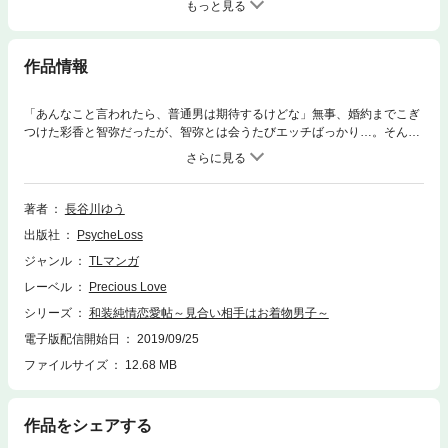
もっと見る
作品情報
「あんなこと言われたら、普通男は期待するけどな」無事、婚約までこぎ
つけた彩香と智弥だったが、智弥とは会うたびエッチばっかり…。そんな
中、飛香と遊ぶ約束をした彩香のために、智弥が着物を選んでくれること
に。初めは真剣にお着物トークをしていたけれど、途中から不穏な空気
に…？
著者
長谷川ゆう
出版社
PsycheLoss
ジャンル
TLマンガ
レーベル
Precious Love
シリーズ
和装純情恋愛帖～見合い相手はお着物男子～
電子版配信開始日
2019/09/25
ファイルサイズ
12.68 MB
作品をシェアする