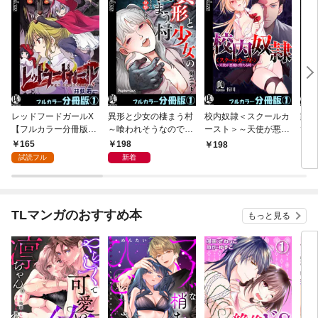
レッドフードガールX
異形と少女の棲まう村
校内奴隷＜スクールカ
蹴っ
【フルカラー分冊版】
～喰われそうなのでエ
ースト＞～天使が悪魔
て、
1
アガンで反撃します～
に堕ちる時～【フルカ
ー分
165
198
198
2
【フルカラー分冊版】
ラー分冊版】1
試読フル
新着
1
TLマンガのおすすめ本
もっと見る