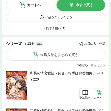
カートへ
今すぐ買う
作品をチェックする
作品情報へ
全12冊
シリーズ
お気に入り登録
完結
未購入巻をまとめて買う
1巻から
|
最新刊から
和装純情恋愛帖～見合い相手はお着物男子～01
220
試し読み
カートへ
和装純情恋愛帖～見合い相手はお着物男子～02