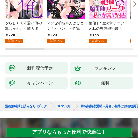
やらしくて可愛い俺の
マゾな梢ちゃんはひど
絶倫ドS魔術師アーク
キス
凛ちゃん。～隣人後輩
くされたい。～性癖マ
と私の専属契約書 1
愛？(
くんのイキすぎた執着
ッチした後輩と欲望の
220
220
165
0
にハメ堕とされる～(1)
ままにセックスしたら
試読フル
試読フル
試読フル
～(1)
新刊配信予定
ランキング
キャンペーン
無料
漫画無料試し読みならdブック
TLマンガ
和装純情恋愛帖～見合い相手はお着物男
アプリならもっと便利で快適に！