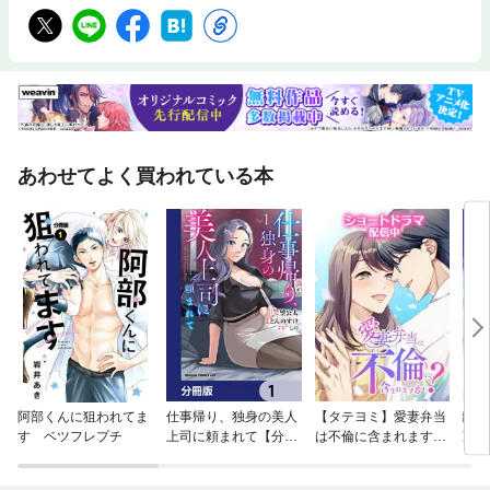
あわせてよく買われている本
阿部くんに狙われてま
仕事帰り、独身の美人
【タテヨミ】愛妻弁当
離婚
す ベツフレプチ
上司に頼まれて【分冊
は不倫に含まれます
冷徹
版】
か？
容赦
ます