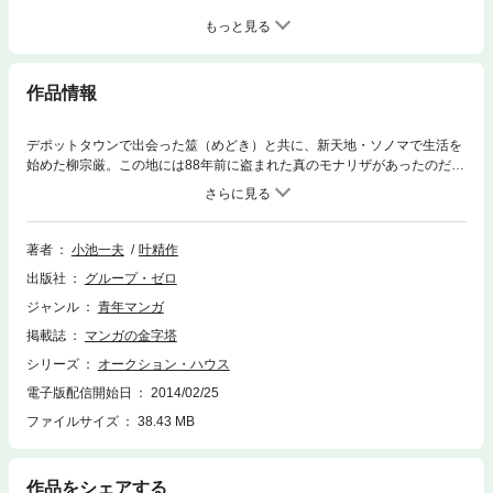
もっと見る
作品情報
デポットタウンで出会った筮（めどき）と共に、新天地・ソノマで生活を
始めた柳宗厳。この地には88年前に盗まれた真のモナリザがあったのだ。
柳宗厳は盗難されたモナリザをルーブル美術館に返すため、犯人たちと接
触した。モナリザを取り返した柳宗厳は、警察を通じて連続娼婦殺人犯か
ら謎の呼び出しを受け、その娘から挑戦を受ける。行方不明の名画『光と
色・影と闇』を回収させるため、回収屋が柳宗厳に接触。絵が日本にある
著者
小池一夫
叶精作
事を推理した柳宗厳は日本へ向かい、目をつけた人物の隣の部屋へ引っ越
出版社
グループ・ゼロ
し調査を開始した。収録作「光と色・影と闇1～5」の全5話を収録。
ジャンル
青年マンガ
掲載誌
マンガの金字塔
シリーズ
オークション・ハウス
電子版配信開始日
2014/02/25
ファイルサイズ
38.43 MB
作品をシェアする