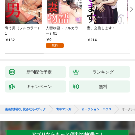
奪う男（フルカラー）
人妻物語（フルカラ
妻、交換します１
ごめ
1
ー）01
ない
0
132
214
1
無料
新刊配信予定
ランキング
キャンペーン
無料
漫画無料試し読みならdブック
青年マンガ
オークション・ハウス
オークシ
アプリならもっと便利で快適に！