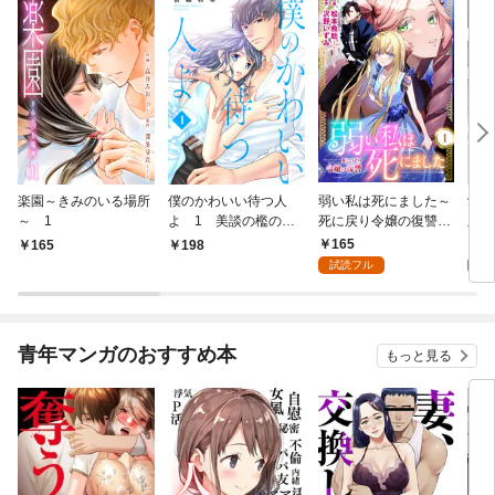
楽園～きみのいる場所
僕のかわいい待つ人
弱い私は死にました～
愛し
～ 1
よ 1 美談の檻のな
死に戻り令嬢の復讐
版】
か
～ 1
165
4
165
198
試読フル
試
青年マンガのおすすめ本
もっと見る