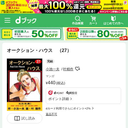
作品検索
カート
はじめての方へ
オークション・ハウス （27）
完結
小池一夫
叶精作
マンガ
440
(税込)
4
pt
獲得
ポイント詳細
dカード利用でさらにポイント+2%
返品不可
試し読み