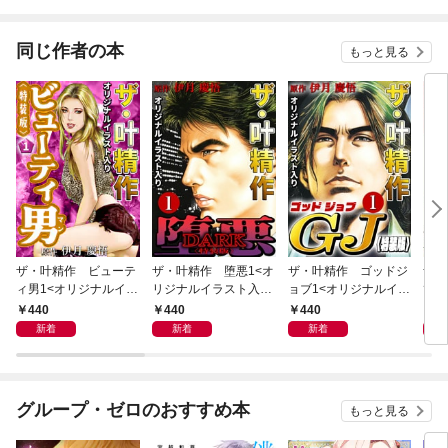
同じ作者の本
もっと見る
ザ・叶精作 ビューテ
ザ・叶精作 堕悪1<オ
ザ・叶精作 ゴッドジ
ザ・
ィ男1<オリジナルイラ
リジナルイラスト入り
ョブ1<オリジナルイラ
てな
スト入り特装版>
特装版>
スト入り特装版>
くな
440
440
440
4
新着
新着
新着
グループ・ゼロのおすすめ本
もっと見る