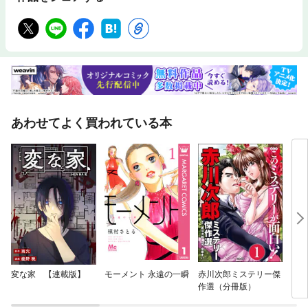
あわせてよく買われている本
変な家 【連載版】
モーメント 永遠の一瞬
赤川次郎ミステリー傑
イム
作選（分冊版）