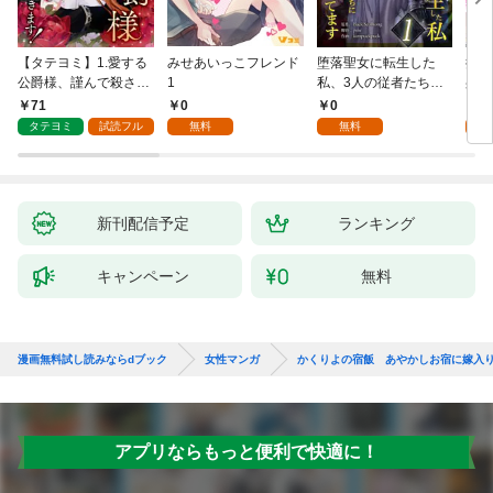
【タテヨミ】1.愛する
みせあいっこフレンド
堕落聖女に転生した
授か
公爵様、謹んで殺させ
1
私、3人の従者たちに
身籠
ていただきます！
抱かれて困ってます 第
して
71
0
0
2
1話
タテヨミ
試読フル
無料
無料
試
新刊配信予定
ランキング
キャンペーン
無料
漫画無料試し読みならdブック
女性マンガ
かくりよの宿飯 あやかしお宿に嫁入
アプリならもっと便利で快適に！