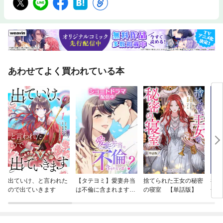
あわせてよく買われている本
出ていけ、と言われた
【タテヨミ】愛妻弁当
捨てられた王女の秘密
神仙
ので出ていきます
は不倫に含まれます
の寝室 【単話版】
冊版
か？