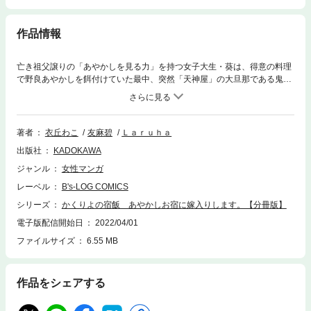
作品情報
亡き祖父譲りの「あやかしを見る力」を持つ女子大生・葵は、得意の料理
で野良あやかしを餌付けていた最中、突然「天神屋」の大旦那である鬼神
にさらわれてしまう。大旦那曰く、祖父が残した借金のカタとして、葵は
大旦那に嫁入りしなくてはならないのだという。嫌がる葵は起死回生の策
として、「天神屋」で働いて借金を返済すると宣言してしまうのだ
が……。あやかしお宿を舞台に繰り広げる、葵の細腕繁盛記！ 分冊版第
著者
衣丘わこ
友麻碧
Ｌａｒｕｈａ
20弾。
出版社
KADOKAWA
ジャンル
女性マンガ
レーベル
B's-LOG COMICS
シリーズ
かくりよの宿飯 あやかしお宿に嫁入りします。【分冊版】
電子版配信開始日
2022/04/01
ファイルサイズ
6.55 MB
作品をシェアする