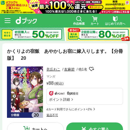
作品検索
カート
はじめての方へ
かくりよの宿飯 あやかしお宿に嫁入りします。【分冊
版】 20
衣丘わこ
友麻碧
他1名
マンガ
88
(税込)
0
pt
獲得
ポイント詳細
dカード利用でさらにポイント+2%
返品不可
カートへ
今すぐ買う