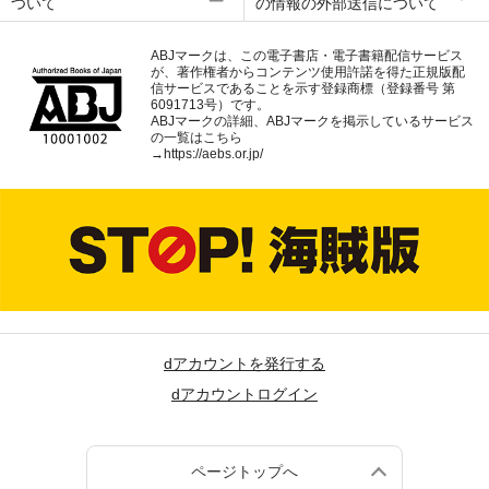
ついて
の情報の外部送信について
ABJマークは、この電子書店・電子書籍配信サービス
が、著作権者からコンテンツ使用許諾を得た正規版配
信サービスであることを示す登録商標（登録番号 第
6091713号）です。
ABJマークの詳細、ABJマークを掲示しているサービス
の一覧はこちら
→
https://aebs.or.jp/
dアカウントを発行する
dアカウントログイン
ページトップへ