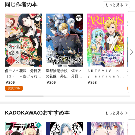
同じ作者の本
もっと見る
傷モノの花嫁 分冊版
皇都陰陽学校 傷モノ
ＡＲＴＥＭＩＳ ｂ
私が
（１） ～虐げられた
の花嫁 外伝 分冊版
ｙ ｓｉｒｉｕｓ Ｖｏ
で 
私が、皇國の鬼神に見
（１）
ｌ．１５
モノ
209
2
209
858
初められた理由～
冊版
試読フル
試
KADOKAWAのおすすめ本
もっと見る