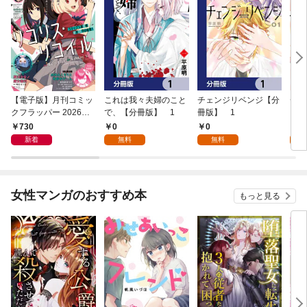
【電子版】月刊コミッ
これは我々夫婦のこと
チェンジリベンジ【分
チェ
クフラッパー 2026年9
で、【分冊版】 1
冊版】 1
月号
730
0
0
7
新着
無料
無料
試
女性マンガのおすすめ本
もっと見る