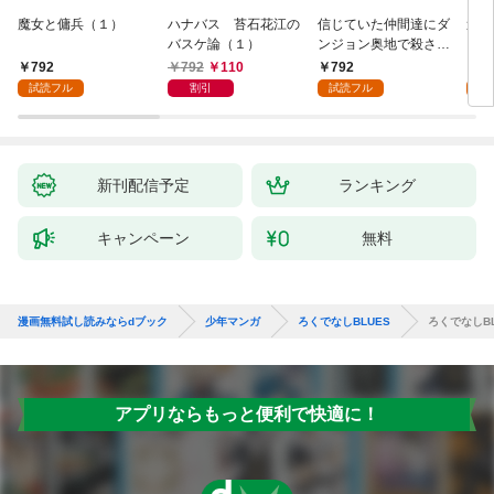
魔女と傭兵（１）
ハナバス 苔石花江の
信じていた仲間達にダ
追放
バスケ論（１）
ンジョン奥地で殺され
『自
かけたがギフト『無限
領地
792
792
110
792
7
ガチャ』でレベル９９
強の
試読フル
割引
試読フル
試
９９の仲間達を手に入
～最
れて元パーティーメン
で始
バーと世界に復讐＆
拓ス
『ざまぁ！』します！
（１
（１）
新刊配信予定
ランキング
キャンペーン
無料
漫画無料試し読みならdブック
少年マンガ
ろくでなしBLUES
ろくでなしBL
アプリならもっと便利で快適に！