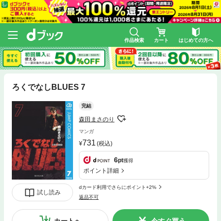
作品検索
カート
はじめての方へ
ろくでなしBLUES 7
完結
森田まさのり
マンガ
731
(税込)
6
pt
獲得
ポイント詳細
dカード利用でさらにポイント+2%
試し読み
返品不可