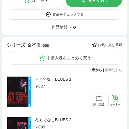
カートへ
今すぐ買う
作品をチェックする
作品情報へ
全25冊
シリーズ
お気に入り登録
完結
未購入巻をまとめて買う
1巻から
|
最新刊から
ろくでなしBLUES 1
627
試し読み
カートへ
ろくでなしBLUES 2
689