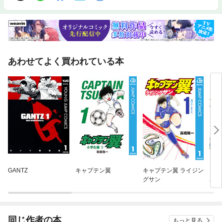
あわせてよく買われている本
GANTZ
キャプテン翼
キャプテン翼 ライジン
キャ
グサン
ユー
同じ作者の本
もっと見る