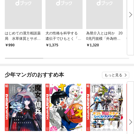
はじめての漢方相談薬
犬の性格を科学する
為替介入とは何か 20
大江
局 水草体質とサボテ
遺伝子でひもとく「最
0兆円規模「外為特
学と
ン体質
良の友」の進化
会」が生まれた謎
から
￥990
￥1,375
￥1,320
￥1,
少年マンガのおすすめ本
もっと見る