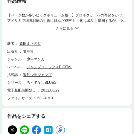
作品情報
【ページ数が多いビッグボリューム版！】プロボクサーへの再起をかけ、
アメリカで網膜剥離の手術に挑んだ成吉！ 手術は成功し帰国するが、今度
は日本のルールが夢の前に立ちふさがる。復帰を断念、意気消沈した成吉
の姿を目にした太尊は、手荒な檄で一喝！！ 一方、千秋は成吉の告白に動
揺、太尊の真意を探るが！？
著者
森田まさのり
出版社
集英社
ジャンル
少年マンガ
レーベル
ジャンプコミックスDIGITAL
掲載誌
週刊少年ジャンプ
シリーズ
ろくでなしBLUES
電子版配信開始日
2012/06/29
ファイルサイズ
60.24 MB
作品をシェアする