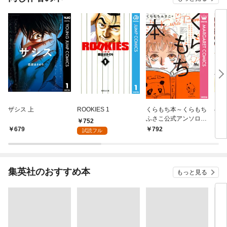
ザシス 上
ROOKIES 1
くらもち本～くらもち
べし
ふさこ公式アンソロジ
752
ーコミック～
679
792
6
試読フル
集英社のおすすめ本
もっと見る