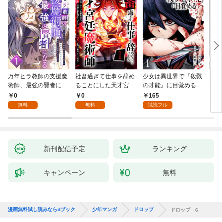
万年ヒラ教師の支援魔
社畜過ぎて仕事を辞め
少女は異世界で『殺戮
魔王
術師、最強の賢者にな
ることにした天才宮廷
の才能』に目覚める
者パ
る～不人気の支援魔術
魔術師～辺境の地でス
(話売り) #1
やっ
0
0
165
2
師は給料泥棒だと魔術
ローライフを夢見る
無料
無料
試読フル
大学をクビになった
が、不届き者を倒して
が、出世した元教え子
いたら『最果ての魔
たちのおかげで何も困
女』と呼ばれるように
らない件～ 第1話
なる～ 第1話
新刊配信予定
ランキング
キャンペーン
無料
漫画無料試し読みならdブック
少年マンガ
ドロップ
ドロップ 6