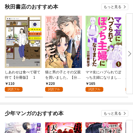
秋田書店のおすすめ本
もっと見る
しあわせは食べて寝て
猫と男の子とその父親
ママ友にハブられてぼ
ワタ
待て【分冊版】 1
を買いました。【分冊
っち主婦になりました
版】
版】 1
【分冊版】 1
110
220
165
1
試読フル
試読フル
試読フル
試
少年マンガのおすすめ本
もっと見る