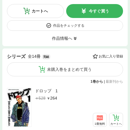
カートへ
今すぐ買う
作品をチェックする
作品情報へ
全14冊
シリーズ
お気に入り登録
完結
未購入巻をまとめて買う
1巻から
|
最新刊から
ドロップ 1
528
264
1冊無料
カートへ