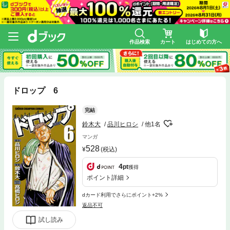
作品検索
カート
はじめての方へ
ドロップ 6
完結
鈴木大
品川ヒロシ
他1名
マンガ
528
(税込)
4
pt
獲得
ポイント詳細
dカード利用でさらにポイント+2%
返品不可
試し読み