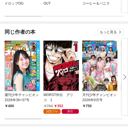
ドロップOG
OUT
コーヒー＆バニラ
アイ
全版
同じ作者の本
もっと見る
週刊少年チャンピオン
WORST外伝 グリ
月刊少年チャンピオン
ヤン
2026年36+37号
コ 1
2026年9月号
26年
704
352
400
750
4
試読フル
割引