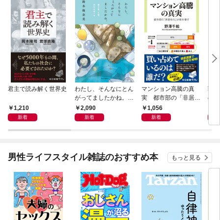
君主で読み解く世界史
わたし、そんなにとん
マンション高騰の真
戦国
がってましたかね。
実 都市部の「非居住
の割
獅子座、Ａ型、丙午は
化」が街を壊す
の道
1,210
2,090
1,056
2,
めぐる
新着
新着
新着
男性ライフスタイル雑誌のおすすめ本
もっと見る