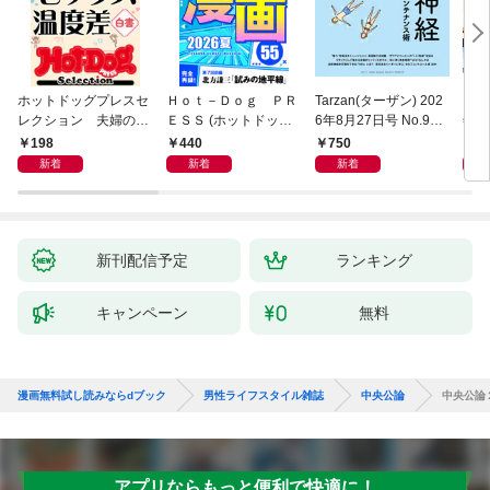
ホットドッグプレスセ
Ｈｏｔ－Ｄｏｇ ＰＲ
Tarzan(ターザン) 202
日経
レクション 夫婦のセ
ＥＳＳ (ホットドッグ
6年8月27日号 No.931
年9
ックス温度差白書
プレス) ｎｏ．６０
[自律神経ゆったりメン
198
440
750
7
「大人のセックス白
７ おじさんが沼る漫
テナンス術]
新着
新着
新着
書」シリーズ ｎｏ．
画５５ ２０２６夏
６０６
新刊配信予定
ランキング
キャンペーン
無料
漫画無料試し読みならdブック
男性ライフスタイル雑誌
中央公論
中央公論
アプリならもっと便利で快適に！