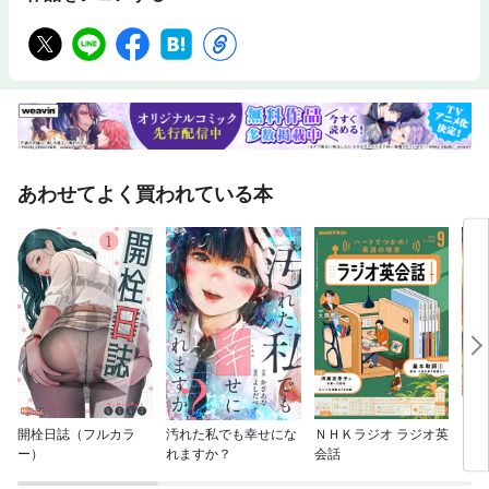
おける宗教の役割とは人生という競争ゲームから一度「降り」てみよう▼
ネルケ無方＝＝＝＝＝＝＝【時評2025】●80年を経てなお終わらない日本
の「戦後」▼境家史郎●トランプ関税を負担するのはいったい誰なのか▼
渡辺 努●最低賃金引き上げから取り残されたフリーランスの処遇▼河合香
織◆〔対談〕高支持率を維持する「民主化以降で最強の権力者」李在明政
権の戦略と韓国社会の分断▼木村 幹×徐台教 聞き手：伊東順子◆公徳が
失われる時代にスタンフォードから見えたアメリカと日本▼北岡伸一＝＝
特集 ＝＝日本政治の新局面◆「連合政治」時代の再来──戦後政治史にお
ける1967年と2025年▼河野有理◆トランプ政権とどう向き合うか関税を
めぐる日米経済関係のゆくえ▼鈴木一人◆参政党躍進の背景を探る陰謀論
あわせてよく買われている本
はどのように拡散したのか▼烏谷昌幸◆政治争点に急浮上「外国人問題」
の真偽を検証する▼五十嵐 彰＝＝＝＝＝＝＝◆織田信長も切り取った名香
蘭奢待をめぐる為政者たちの物語▼金子 拓◆新発見史料『御進講控』を読
む昭和天皇と軍事学定例進講▼手嶋泰伸◆より味わうための五つの見どこ
ろ『国宝』からはじめる歌舞伎入門▼矢内賢二【シリーズ昭和100年】●郊
外の「荒廃空き地」はなぜ乱造されたか「限界ニュータウン」の現在と令
和への教訓▼吉川祐介《好評連載》●皇室のお宝拝見【第19回】萬国絵図
屏風▼本郷和人●炎上するまくら【第106回】ハクションおっさん▼立川吉
笑《連載小説》●ジウ The Next【第5回】▼誉田哲也
開栓日誌（フルカラ
汚れた私でも幸せにな
ＮＨＫラジオ ラジオ英
キン
ー）
れますか？
会話