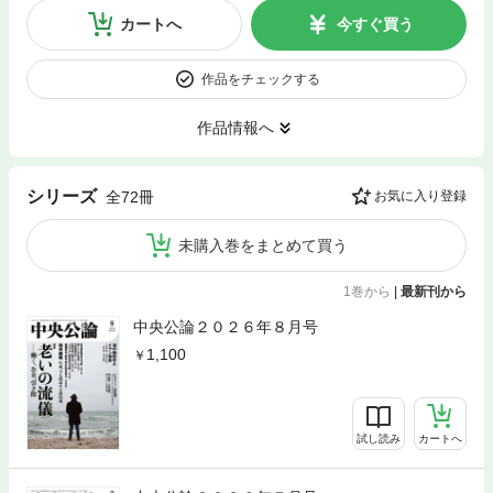
カートへ
今すぐ買う
作品をチェックする
作品情報へ
シリーズ
全72冊
お気に入り登録
未購入巻をまとめて買う
1巻から
|
最新刊から
中央公論２０２６年８月号
1,100
試し読み
カートへ