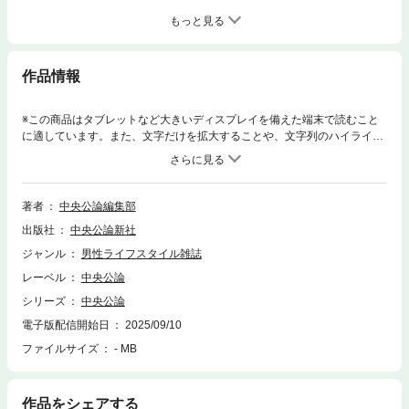
もっと見る
作品情報
※この商品はタブレットなど大きいディスプレイを備えた端末で読むこと
に適しています。また、文字だけを拡大することや、文字列のハイライ
ト、検索、辞書の参照、引用などの機能が使用できません。ウクライナ戦
争、ガザ紛争、イスラエルとイランの軍事衝突など相次ぐ戦乱、さらに各
国の民主主義の変調──。不安定さを増す世界を理解する際に、欠かせな
いのが宗教的要因である。キリスト教、ユダヤ教、イスラム教など一神教
著者
中央公論編集部
から、仏教、ヒンドゥー教まで、今こそ主要宗教の基本を学び直し、揺れ
出版社
中央公論新社
動く国際情勢を読み解こう。（『中央公論』2025年10月号の電子化）
……………第139巻 第10号OCTOBER 2025 CONTENTS……………＝＝
ジャンル
男性ライフスタイル雑誌
特集 ＝＝世界動乱を読み解く宗教入門◆バビロン捕囚から「12日間戦争」
レーベル
中央公論
まで歴史の「転轍器」としての世界宗教▼山内昌之◆〔対談〕ユダヤとイ
スラム、「数千年の対立」の誤謬ガザ紛争を解きほぐす▼鶴見太郎×鈴木
シリーズ
中央公論
啓之◆キリスト教「福音派」の変容──21世紀の不穏なアメリカ▼森本あ
電子版配信開始日
2025/09/10
んり◆ナショナリズムとともにある歴史ウクライナ戦争が正教会へ落とす
ファイルサイズ
- MB
影▼高橋沙奈美◆歴史から読む中東の宗教地図イスラム世界の「対立」の
根源は何か▼小笠原弘幸◆拡大を望まない理念がいかに広がったのか仏教
はAI時代の貴重な指針となる▼佐々木 閑◆印パ紛争と「宗教の政治化」
「ヒンドゥー国家」化するインド▼中溝和弥◆戦争、社会不安……乱世に
作品をシェアする