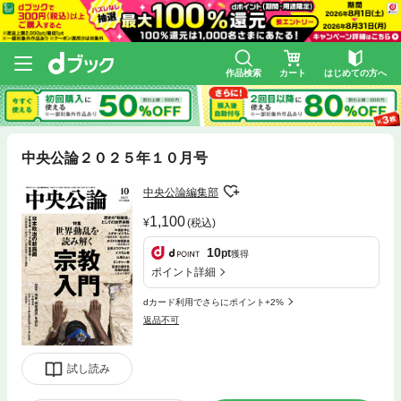
作品検索
カート
はじめての方へ
中央公論２０２５年１０月号
中央公論編集部
1,100
(税込)
10
pt
獲得
ポイント詳細
dカード利用でさらにポイント+2%
返品不可
試し読み