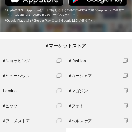
Appleのロゴ、App Storeは、米国もしくはその他の国や地域におけるApple Inc.の商標で
す。App Storeは、Apple Inc.のサービスマークです。
Google Play および Google Play ロゴは Google LLC の商標です。
dマーケットストア
dショッピング
d fashion
dミュージック
dカーシェア
Lemino
dマガジン
dヒッツ
dフォト
dアニメストア
dヘルスケア