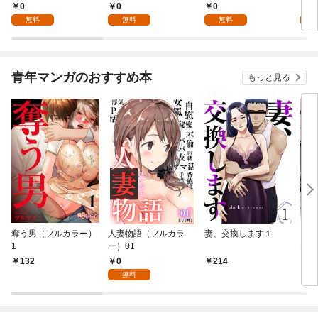
様 1話
る～不人気の支援魔術
0
0
0
0
師は給料泥棒だと魔術
無料
無料
無料
大学をクビになった
が、出世した元教え子
たちのおかげで何も困
らない件～ 第1話
青年マンガのおすすめ本
もっと見る
奪う男（フルカラー）
人妻物語（フルカラ
妻、交換します１
ごめ
1
ー）01
ない
0
132
214
1
無料