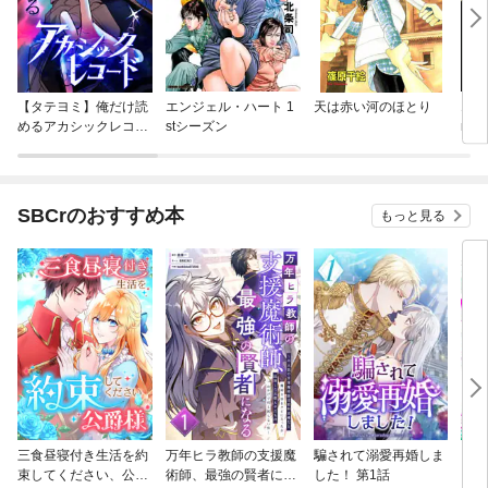
【タテヨミ】俺だけ読
エンジェル・ハート 1
天は赤い河のほとり
エン
めるアカシックレコー
stシーズン
nd
ド
SBCrのおすすめ本
もっと見る
三食昼寝付き生活を約
万年ヒラ教師の支援魔
騙されて溺愛再婚しま
ヒト
束してください、公爵
術師、最強の賢者にな
した！ 第1話