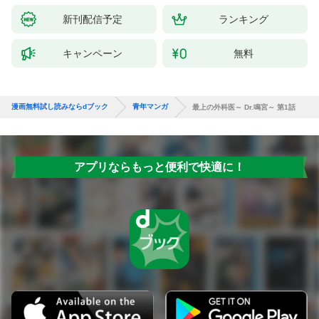
新刊配信予定
ランキング
キャンペーン
無料
漫画無料試し読みならdブック
青年マンガ
最上の外科医～ Dr.鳴宮～ 第1話
アプリならもっと便利で快適に！