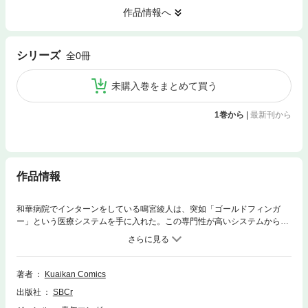
作品情報へ
シリーズ
全0冊
未購入巻をまとめて買う
1巻から
|
最新刊から
作品情報
和華病院でインターンをしている鳴宮綾人は、突如「ゴールドフィンガ
ー」という医療システムを手に入れた。この専門性が高いシステムから与
えた任務をクリアすれば、実用性があるスキルを手に入れられる！ パーフ
ェクトスキルを持つ名医を目指す彼には、このシステムの力を借りて最上
の外科医になれるのだろうか？
著者
Kuaikan Comics
出版社
SBCr