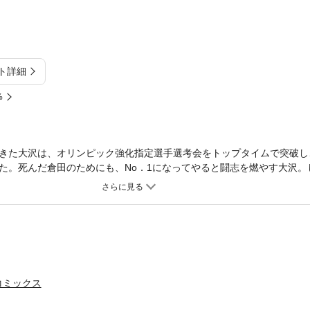
ト詳細
%
きた大沢は、オリンピック強化指定選手選考会をトップタイムで突破し
た。死んだ倉田のためにも、No．1になってやると闘志を燃やす大沢。
こにマネージャー操の姿はなく、ただ大沢への別れの手紙が置いてある
コミックス