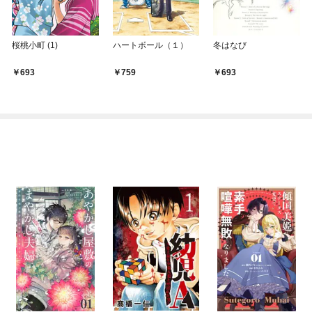
桜桃小町 (1)
ハートボール（１）
冬はなび
693
759
693