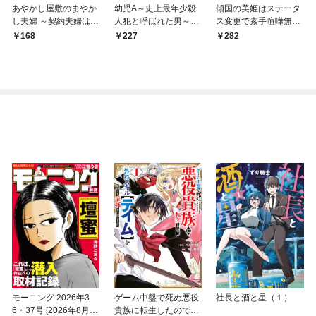
あやかし屋敷のまやか
幼児A～史上最年少殺
傾国の美姫はステータ
し夫婦 ～契約夫婦は鎌
人犯と呼ばれた男～
ス変更で素手喧嘩無敗
倉で妖怪の集う家を守
【単話】（１）
になりました【単話】
168
227
282
る～【単話】（１）
（１）
モーニング 2026年3
ゲーム中盤で死ぬ悪役
社長と酒と星（１）
6・37号 [2026年8月6
貴族に転生したので、