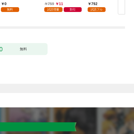
当ですか？【特典ペー
0
759
11
792
パー付き】【カラーペ
無料
試読増量
割引
試読フル
ージ増量版】 (1)
無料