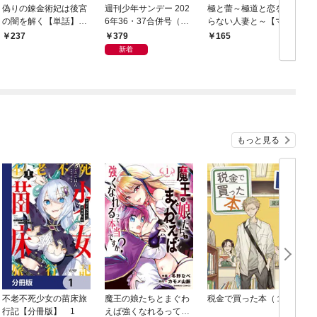
偽りの錬金術妃は後宮
週刊少年サンデー 202
極と蕾～極道と恋を知
の闇を解く【単話】
6年36・37合併号（20
らない人妻と～【マイ
（１）
26年8月5日発売号）
クロ】（１）
379
237
165
新着
もっと見る
不老不死少女の苗床旅
魔王の娘たちとまぐわ
税金で買った本（１）
女
行記【分冊版】 1
えば強くなれるって本