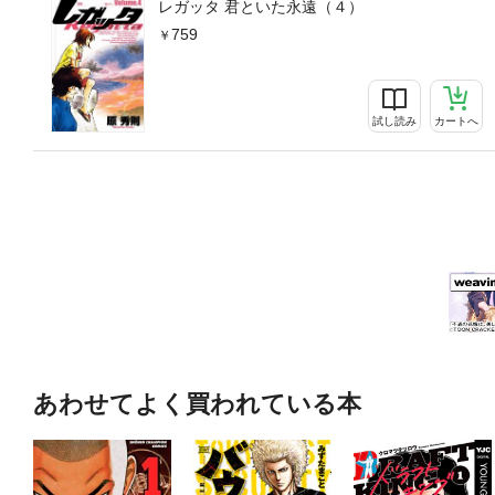
レガッタ 君といた永遠（４）
759
試し読み
カートへ
あわせてよく買われている本