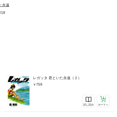
た永遠
/18
レガッタ 君といた永遠（２）
759
試し読み
カートへ