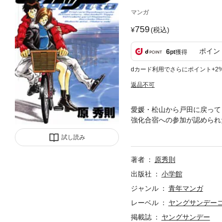
マンガ
759
(税込)
ポイン
6
pt
獲得
dカード利用でさらにポイント+2
返品不可
愛媛・松山から戸田に戻って
強化合宿への参加が認められ
の合宿所に戻ってみると、そ
試し読み
著者
原秀則
出版社
小学館
ジャンル
青年マンガ
レーベル
ヤングサンデー
掲載誌
ヤングサンデー