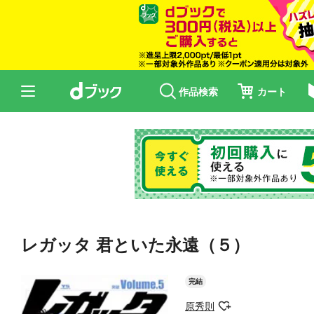
作品検索
カート
レガッタ 君といた永遠（５）
完結
原秀則