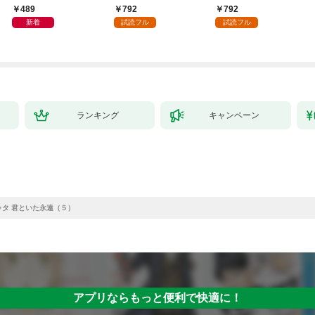
日発売]
外れスキル【テイム】
489
792
792
を駆使して最強を目指
新着
試読フル
試読フル
してみた（１）
ランキング
キャンペーン
ッタ 君といた永遠（５）
アプリならもっと便利で快適に！