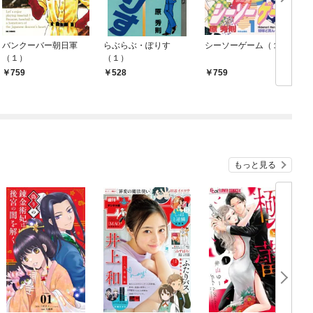
バンクーバー朝日軍
らぶらぶ・ぽりす
シーソーゲーム（１）
（１）
（１）
759
528
759
もっと見る