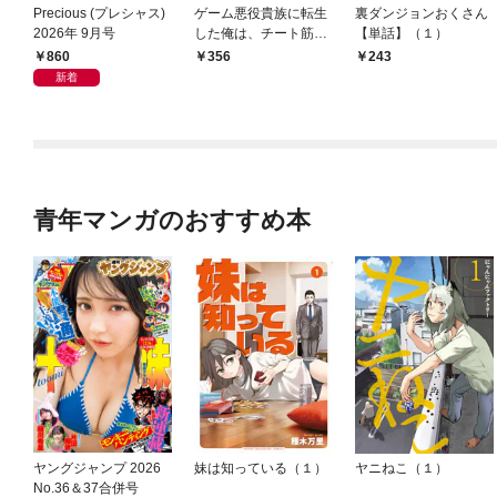
Precious (プレシャス)
ゲーム悪役貴族に転生
裏ダンジョンおくさん
2026年 9月号
した俺は、チート筋肉
【単話】（１）
で無双する【単話】
860
356
243
（１）
新着
青年マンガのおすすめ本
ヤングジャンプ 2026
妹は知っている（１）
ヤニねこ（１）
No.36＆37合併号