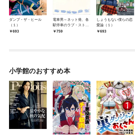
ダンプ・ザ・ヒール
電車男～ネット発、各
しょうもない僕らの恋
（１）
駅停車のラブ・ストー
愛論（１）
リー～（１）
693
759
693
小学館のおすすめ本