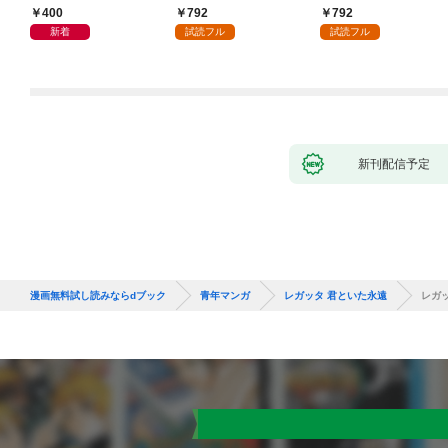
400
792
792
新着
試読フル
試読フル
新刊配信予定
漫画無料試し読みならdブック
青年マンガ
レガッタ 君といた永遠
レガ