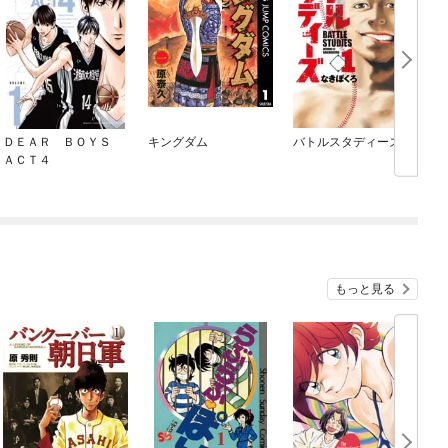
ＤＥＡＲ ＢＯＹＳ
キングダム
バトルスタディーズ
ＡＣＴ４
もっと見る