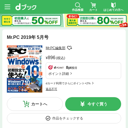
作品検索
カート
はじめての方へ
Mr.PC 2019年 5月号
Mr.PC編集部
896
(税込)
8
pt
獲得
ポイント詳細
dカード利用でさらにポイント+2%
返品不可
カートへ
今すぐ買う
作品をチェックする