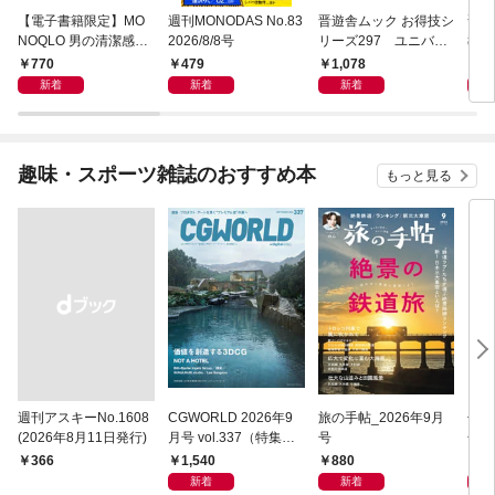
【電子書籍限定】MO
週刊MONODAS No.83
晋遊舎ムック お得技シ
晋遊
NOQLO 男の清潔感を
2026/8/8号
リーズ297 ユニバー
教え
上げる最強ベストアイ
サル・スタジオ・ジャ
みが
770
479
1,078
5
テム
パンお得技ベストセレ
新着
新着
新着
クション 2026-27 mini
趣味・スポーツ雑誌のおすすめ本
もっと見る
週刊アスキーNo.1608
CGWORLD 2026年9
旅の手帖_2026年9月
子供
(2026年8月11日発行)
月号 vol.337（特集：
号
号
価値を創造する3DC
1,540
880
8
￥366
G）
新着
新着