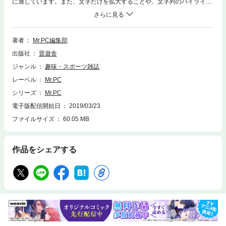
に適しています。また、文字だけを拡大することや、文字列のハイライ
ト、検索、辞書の参照、引用などの機能が使用できません。【差をつける
ウィンドウズ活用誌 Mr.PC】今月号はオススメ設定から乗り換えまでWi
ndows 10を大特集！総力特集ではWindows 10のオススメ設定をカテゴリ
別に紹介！アップデートからイライラ解消、高速化まで、最強の設定術を
著者
Mr.PC編集部
教えます。また、サポート完全終了まであと10ヵ月に迫ったWindows ７
出版社
晋遊舎
からWindows 10に乗り換えるための完全ガイドも!!【総力特集】初期設定
術×無料ソフトでかんたんに最強化!Windows 10こそ初期設定で使うな!
ジャンル
趣味・スポーツ雑誌
【第2特集】あと10ヵ月でサポート終了！Windows 7→10 乗り換え案内
レーベル
Mr.PC
【第3特集】価格に満足！ 使って大満足!!安くて良いPC周辺機器【第4特
集】目指せ脱初心者！本気のデジカメ撮影術【小特集】◆平成最後のトラ
シリーズ
Mr.PC
ックボール野郎◆PC版LINE使いこなし術【連載】◆フリーソフトのトリセ
電子版配信開始日
2019/03/23
ツ。◆最新フリーソフトランキング◆お父さんのためのパソコン超活用術◆
ファイルサイズ
60.05 MB
フリーソフトライブラリ◆ミスPサロン◆ミスクロ◆読者プレゼント※本商
品は隔月刊行誌『Mr.PC』の電子書籍版です。書店で販売している冊子版
とは一部内容が異なる場合があります。※冊子版に付属している「特別付
録DVD-ROM」は本品には付属いたしませんが、付録内容相当のデータを
作品をシェアする
専用ページからダウンロードできます。