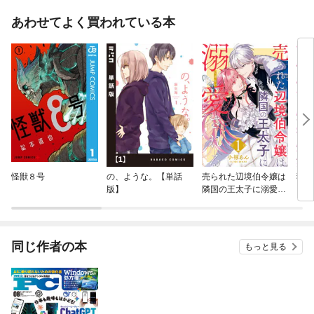
あわせてよく買われている本
怪獣８号
の、ような。【単話
売られた辺境伯令嬢は
猛獣
版】
隣国の王太子に溺愛さ
れる
同じ作者の本
もっと見る