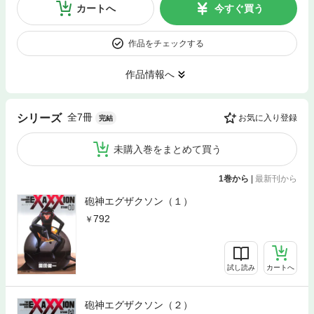
カートへ
今すぐ買う
作品をチェックする
作品情報へ
全7冊
シリーズ
お気に入り登録
完結
未購入巻をまとめて買う
1巻から
|
最新刊から
砲神エグザクソン（１）
792
試し読み
カートへ
砲神エグザクソン（２）