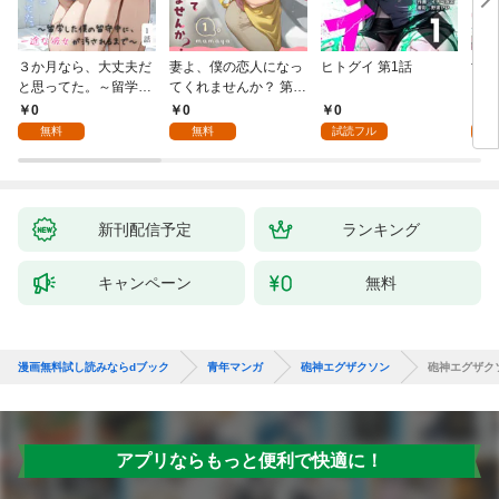
３か月なら、大丈夫だ
妻よ、僕の恋人になっ
ヒトグイ 第1話
世界
と思ってた。～留学し
てくれませんか？ 第1
レベ
た僕の留守中に、一途
話
0
0
0
0
な彼女が汚されるまで
無料
無料
試読フル
～ 1話
新刊配信予定
ランキング
キャンペーン
無料
漫画無料試し読みならdブック
青年マンガ
砲神エグザクソン
砲神エグザク
アプリならもっと便利で快適に！