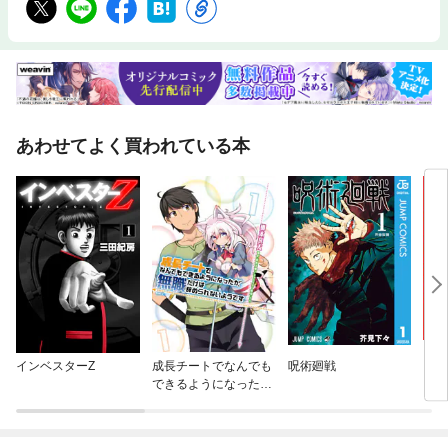
あわせてよく買われている本
インベスターZ
成長チートでなんでも
呪術廻戦
ガチ
できるようになった
が、無職だけは辞めら
れないようです