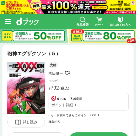
作品検索
カート
はじめての方へ
砲神エグザクソン（５）
完結
園田健一
マンガ
792
(税込)
7
pt
獲得
ポイント詳細
dカード利用でさらにポイント+2%
返品不可
試し読み