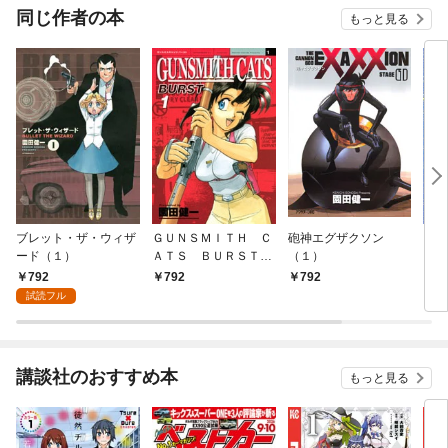
同じ作者の本
もっと見る
ブレット・ザ・ウィザ
ＧＵＮＳＭＩＴＨ Ｃ
砲神エグザクソン
ＧＵ
ード（１）
ＡＴＳ ＢＵＲＳＴ
（１）
ＡＴ
（１）
792
792
792
7
試読フル
講談社のおすすめ本
もっと見る