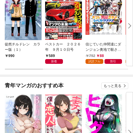
徒然チルドレン カラ
ベストカー ２０２６
信じていた仲間達にダ
魔女
ー版（１）
年 ９月１０日号
ンジョン奥地で殺され
かけたがギフト『無限
589
792
88
7
990
ガチャ』でレベル９９
新着
試読フル
割引
試
９９の仲間達を手に入
れて元パーティーメン
バーと世界に復讐＆
『ざまぁ！』します！
青年マンガのおすすめ本
もっと見る
（１）