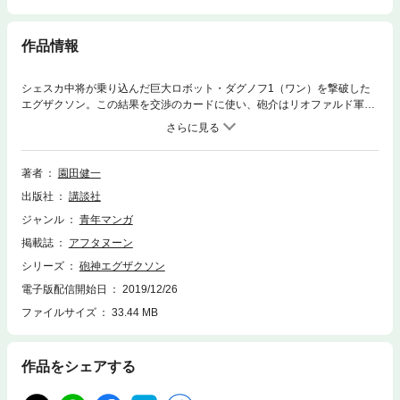
作品情報
シェスカ中将が乗り込んだ巨大ロボット・ダグノフ1（ワン）を撃破した
エグザクソン。この結果を交渉のカードに使い、砲介はリオファルド軍と
の停戦協定を結ぶ事に成功する。次に砲介が行なったのは「英雄作戦」。
それは、アンドロイド・勇華（いさか）の分身が孫・砲一に変身して、人
命救助と人心の統一を行ないカリスマに仕立てるというものだった。だ
が、その頃、本物の砲一は加農基地にいて、幼馴染みの茜と……!?
著者
園田健一
出版社
講談社
ジャンル
青年マンガ
掲載誌
アフタヌーン
シリーズ
砲神エグザクソン
電子版配信開始日
2019/12/26
ファイルサイズ
33.44 MB
作品をシェアする