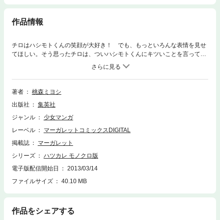
作品情報
チロはハシモトくんの笑顔が大好き！ でも、もっといろんな表情を見せ
てほしい。そう思ったチロは、ついハシモトくんにキツいことを言ってし
まい…。ヘコむチロにハシモトくんは!?
著者
桃森ミヨシ
出版社
集英社
ジャンル
少女マンガ
レーベル
マーガレットコミックスDIGITAL
掲載誌
マーガレット
シリーズ
ハツカレ モノクロ版
電子版配信開始日
2013/03/14
ファイルサイズ
40.10 MB
作品をシェアする