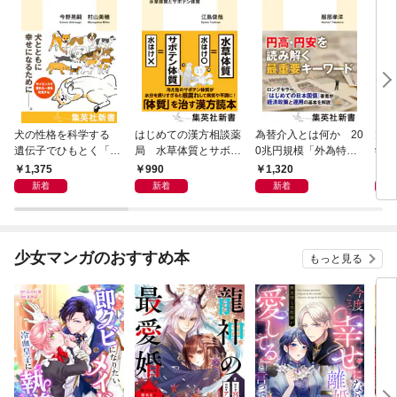
犬の性格を科学する
はじめての漢方相談薬
為替介入とは何か 20
大江
遺伝子でひもとく「最
局 水草体質とサボテ
0兆円規模「外為特
学と
良の友」の進化
ン体質
会」が生まれた謎
から
1,375
990
1,320
1,
新着
新着
新着
少女マンガのおすすめ本
もっと見る