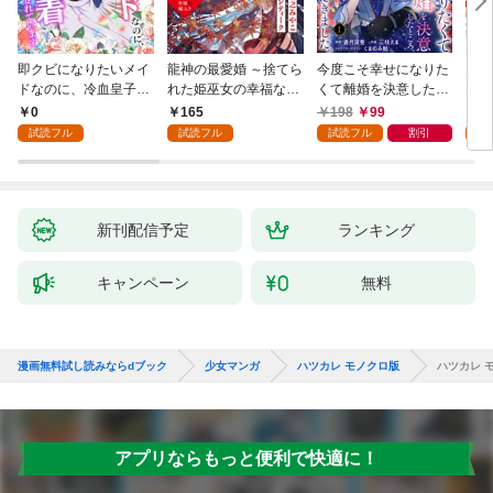
即クビになりたいメイ
龍神の最愛婚 ～捨てら
今度こそ幸せになりた
鬼条
ドなのに、冷血皇子に
れた姫巫女の幸福な嫁
くて離婚を決意したと
見初
執着されています第1
入り～: 1
ころ、無表情な旦那様
～１
0
165
198
99
1
話
が「愛してる」と言っ
試読フル
試読フル
試読フル
割引
試
てきました。1
新刊配信予定
ランキング
キャンペーン
無料
漫画無料試し読みならdブック
少女マンガ
ハツカレ モノクロ版
ハツカレ モ
アプリならもっと便利で快適に！