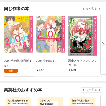
ます～【マイクロ】
同じ作者の本
もっと見る
200m先の熱 分冊版 1
200m先の熱 1
悪魔とラブソング アン
愛が
コール
1
0
627
459
5
無料
集英社のおすすめ本
もっと見る