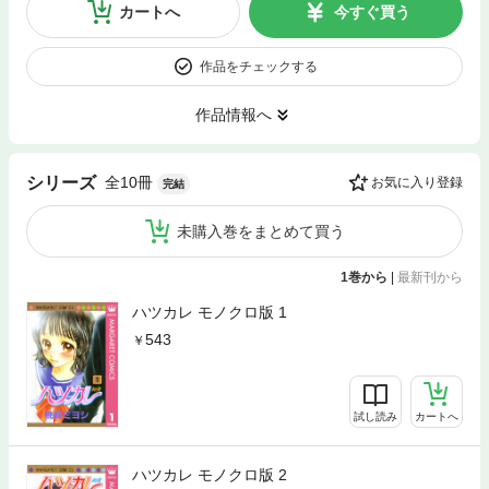
カートへ
今すぐ買う
作品をチェックする
作品情報へ
全10冊
シリーズ
お気に入り登録
完結
未購入巻をまとめて買う
1巻から
|
最新刊から
ハツカレ モノクロ版 1
543
試し読み
カートへ
ハツカレ モノクロ版 2