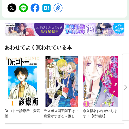
あわせてよく買われている本
Dr.コトー診療所 愛蔵
ラスボス国王陛下はご
永久指名おねがいしま
no
版
寵愛がすぎる～推し悲
す！【特装版】
占し
恋キャラに転生したの
の恋
で平穏エンドを目指し