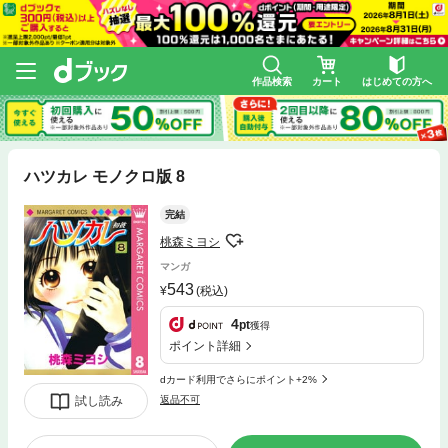
作品検索
カート
はじめての方へ
ハツカレ モノクロ版 8
完結
桃森ミヨシ
マンガ
543
(税込)
4
pt
獲得
ポイント詳細
dカード利用でさらにポイント+2%
試し読み
返品不可