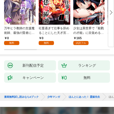
万年ヒラ教師の支援魔
社畜過ぎて仕事を辞め
少女は異世界で『殺戮
魔王
術師、最強の賢者にな
ることにした天才宮廷
の才能』に目覚める
者パ
る～不人気の支援魔術
魔術師～辺境の地でス
(話売り) #1
やっ
0
0
165
2
師は給料泥棒だと魔術
ローライフを夢見る
無料
無料
試読フル
大学をクビになった
が、不届き者を倒して
が、出世した元教え子
いたら『最果ての魔
たちのおかげで何も困
女』と呼ばれるように
らない件～ 第1話
なる～ 第1話
新刊配信予定
ランキング
キャンペーン
無料
漫画無料試し読みならdブック
少年マンガ
ほんとにあった！ 霊媒先生
ほん