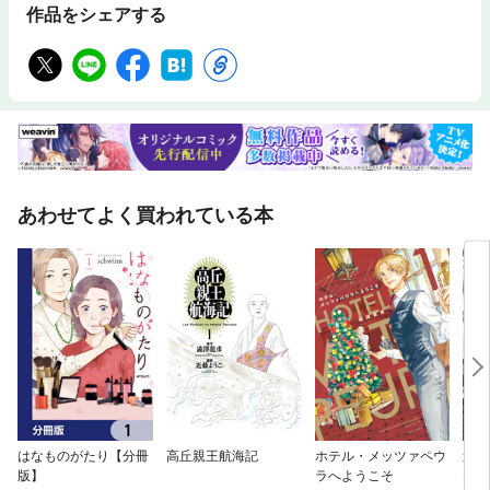
作品をシェアする
あわせてよく買われている本
はなものがたり【分冊
高丘親王航海記
ホテル・メッツァペウ
逃が
版】
ラへようこそ
たが