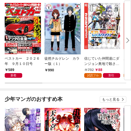
ベストカー ２０２６
徒然チルドレン カラ
信じていた仲間達にダ
魔女
年 ９月１０日号
ー版（１）
ンジョン奥地で殺され
かけたがギフト『無限
589
792
88
7
990
ガチャ』でレベル９９
新着
試読フル
割引
試
９９の仲間達を手に入
れて元パーティーメン
バーと世界に復讐＆
『ざまぁ！』します！
少年マンガのおすすめ本
もっと見る
（１）