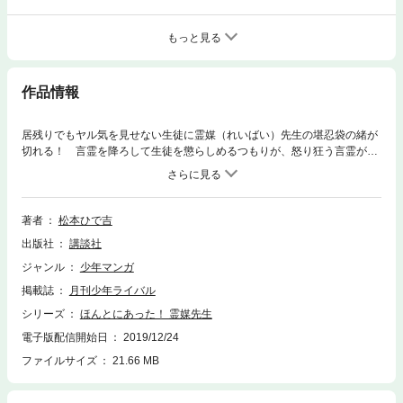
もっと見る
作品情報
居残りでもヤル気を見せない生徒に霊媒（れいばい）先生の堪忍袋の緒が
切れる！ 言霊を降ろして生徒を懲らしめるつもりが、怒り狂う言霊が制
御不能になり、前代未聞の大騒動に発展！ 一方、黒ねこは妖怪たちの宴
会に間違えて参加。自分がただの猫とは言えない緊張感漂う雰囲気のなか
ピンチをどう切り抜ける！？ おまけには、描き下ろし漫画「水木先生に
会いにいこう。」を収録！
著者
松本ひで吉
出版社
講談社
ジャンル
少年マンガ
掲載誌
月刊少年ライバル
シリーズ
ほんとにあった！ 霊媒先生
電子版配信開始日
2019/12/24
ファイルサイズ
21.66 MB