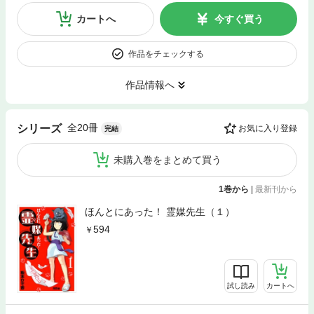
カートへ
今すぐ買う
作品をチェックする
作品情報へ
全20冊
シリーズ
お気に入り登録
完結
未購入巻をまとめて買う
1巻から
|
最新刊から
ほんとにあった！ 霊媒先生（１）
594
試し読み
カートへ