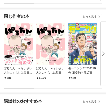
きす
ク）
同じ作者の本
もっと見る
ぱるたん ～ちいさい
ぱるたん ～ちいさい
モーニング 2025年20
十月
人とのくらしは毎日た
人とのくらしは毎日た
号 [2025年4月17日発
い
のしい～ 分冊版
のしい～（１）
売]
286
1,100
449
1,
（１）
講談社のおすすめ本
もっと見る