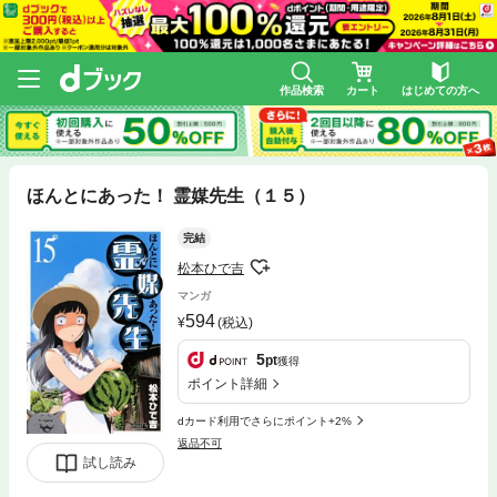
作品検索
カート
はじめての方へ
ほんとにあった！ 霊媒先生（１５）
完結
松本ひで吉
マンガ
594
(税込)
5
pt
獲得
ポイント詳細
dカード利用でさらにポイント+2%
返品不可
試し読み