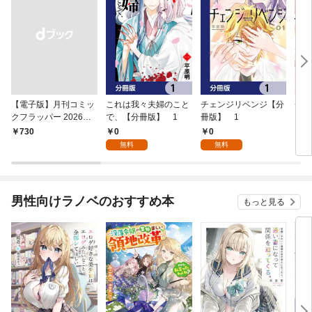
【電子版】月刊コミッ
これは我々夫婦のこと
チェンジリベンジ【分
チェ
クフラッパー 2026年9
で、【分冊版】 1
冊版】 1
月号
0
0
￥730
7
無料
無料
男性向けラノベのおすすめ本
もっと見る