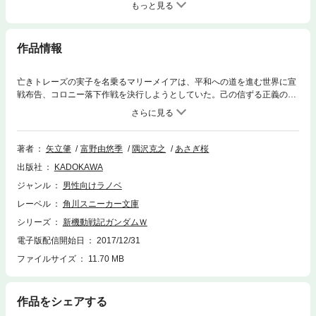
もっと見る
作品情報
亡きトレーズの実子を名乗るマリーメイアは、平和への道を進む世界に宣
戦布告、コロニー落下作戦を決行しようとしていた。己の信ずる正義のた
め、ヒイロたちは再びガンダムに乗り宇宙を翔る。リリーナの運命、そし
て人類の終わりなき戦い（エンドレス・ワルツ）の結末は！？ 「Ｗ」シ
リーズ名作ＯＶＡ、完全小説化。（注：紙版の巻末収録「ヒイロ・ユイ
役 緑川光インタビュー」は電子版には収録されておりません）
著者
矢立肇
富野由悠季
隅沢克之
あさぎ桜
出版社
KADOKAWA
ジャンル
男性向けラノベ
レーベル
角川スニーカー文庫
シリーズ
新機動戦記ガンダムＷ
電子版配信開始日
2017/12/31
ファイルサイズ
11.70 MB
作品をシェアする