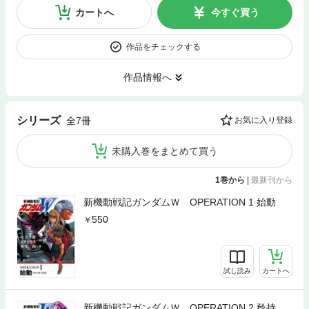
カートへ
今すぐ買う
作品をチェックする
作品情報へ
シリーズ
全7冊
お気に入り登録
未購入巻をまとめて買う
1巻から
|
最新刊から
新機動戦記ガンダムＷ OPERATION 1 始動
550
試し読み
カートへ
新機動戦記ガンダムＷ OPERATION 2 矜持