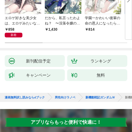
エロゲ好きな美少女
だから、私言ったわよ
学園一かわいい後輩の
くた
は、エロゲみたいなこ
ね？ 〜没落令嬢の案
命の恩人になったら、
ども
と全部シてほしい【電
外楽しい領地改革〜
通い妻になって関係を
858
1,430
814
8
子ＳＳ特典付き】
迫ってくる。
新着
新刊配信予定
ランキング
キャンペーン
無料
漫画無料試し読みならdブック
男性向けラノベ
新機動戦記ガンダムＷ
新機動
アプリならもっと便利で快適に！