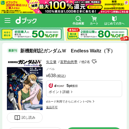
作品検索
カート
はじめての方へ
新機動戦記ガンダムＷ Endless Waltz（下）
最新刊
矢立肇
富野由悠季
他2名
ノベル
638
(税込)
5
pt
獲得
ポイント詳細
dカード利用でさらにポイント+2%
返品不可
試し読み