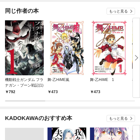
同じ作者の本
もっと見る
機動戦士ガンダム フラ
舞-乙HiME嵐
舞-乙HiME 1
機動
ナガン・ブーン戦記(1)
トホ
792
473
473
7
KADOKAWAのおすすめ本
もっと見る