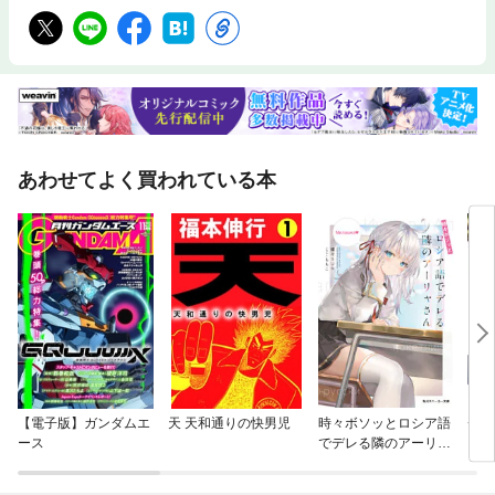
あわせてよく買われている本
【電子版】ガンダムエ
天 天和通りの快男児
時々ボソッとロシア語
チ。
ース
でデレる隣のアーリャ
いて
さん