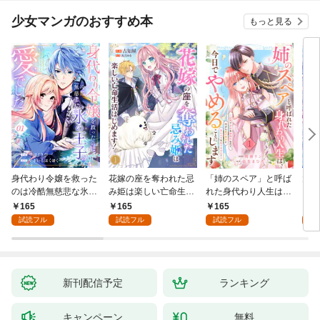
少女マンガのおすすめ本
もっと見る
身代わり令嬢を救った
花嫁の座を奪われた忌
「姉のスペア」と呼ば
大好
のは冷酷無慈悲な氷の
み姫は楽しい亡命生活
れた身代わり人生は、
うお
王子の愛でした１
はじめます！１
今日でやめることにし
１
165
165
165
1
ます～辺境で自由を満
試読フル
試読フル
試読フル
試
喫中なので、今さら真
の聖女と言われても知
りません！～１
新刊配信予定
ランキング
キャンペーン
無料