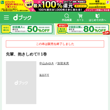
作品検索
カート
はじめての方へ
この本は販売を終了しました
先輩、抱きしめて!! 1巻
中山みゆき
加賀未恵
返品不可