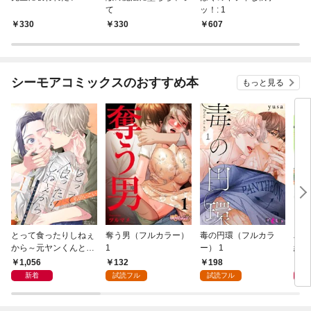
て
ッ！: 1
330
330
607
シーモアコミックスのおすすめ本
もっと見る
とって食ったりしねぇ
奪う男（フルカラー）
毒の円環（フルカラ
バツ
から～元ヤンくんとの
1
ー） 1
経験
恋事情～ 1～6巻セッ
1,056
132
198
1
ト
新着
試読フル
試読フル