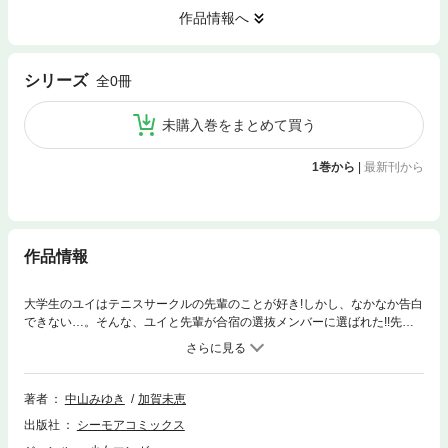
作品情報へ
シリーズ
全0冊
未購入巻をまとめて買う
1巻から
|
最新刊から
作品情報
大学生のユイはテニスサークルの先輩のことが好き!しかし、なかなか告白
できない…。そんな、ユイと先輩が合宿の選抜メンバーに選ばれた!!先輩
と接近する絶好のチャンス!!ユイの恋の行方は!？
著者
中山みゆき
加賀未恵
出版社
シーモアコミックス