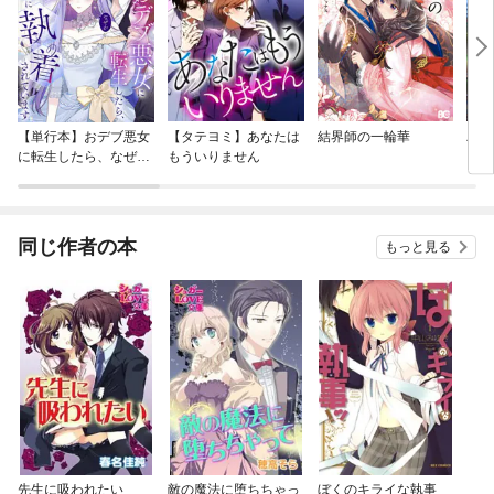
【単行本】おデブ悪女
【タテヨミ】あなたは
結界師の一輪華
バッ
に転生したら、なぜか
もういりません
ロイ
ラスボス王子様に執着
今世
されています
りが
てく
OMI
同じ作者の本
もっと見る
先生に吸われたい
敵の魔法に堕ちちゃっ
ぼくのキライな執事