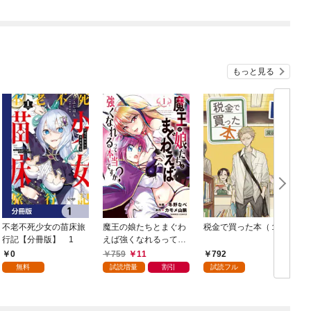
もっと見る
不老不死少女の苗床旅
魔王の娘たちとまぐわ
税金で買った本（１）
女
行記【分冊版】 1
えば強くなれるって本
当ですか？【特典ペー
0
759
11
792
パー付き】【カラーペ
無料
試読増量
割引
試読フル
ージ増量版】 (1)