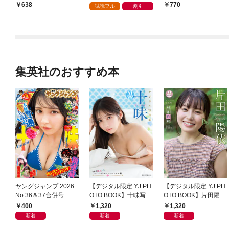
638
770
試読フル
割引
集英社のおすすめ本
ヤングジャンプ 2026
【デジタル限定 YJ PH
【デジタル限定 YJ PH
No.36＆37合併号
OTO BOOK】十味写真
OTO BOOK】片田陽依
集「続・『ぽみ』！？
写真集「羽色日和」
400
1,320
1,320
どこでもトレイン・ベ
新着
新着
新着
トナム篇」