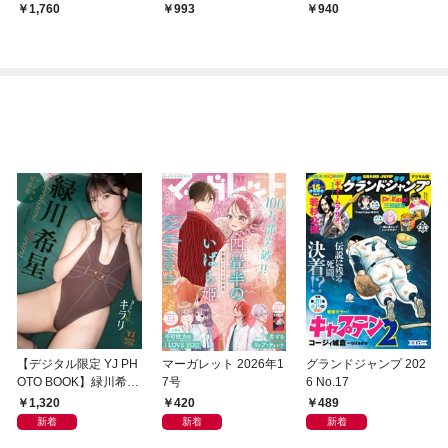
ム』占い
1,760
993
940
【デジタル限定 YJ PH
マーガレット 2026年1
グランドジャンプ 202
OTO BOOK】緑川希星
7号
6 No.17
写真集「きらら、キラ
1,320
420
489
リ」
新着
新着
新着