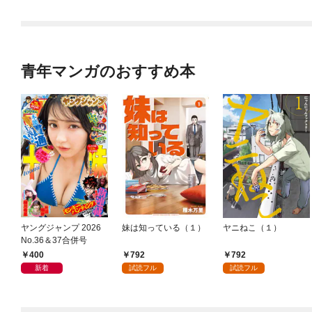
青年マンガのおすすめ本
ヤングジャンプ 2026
妹は知っている（１）
ヤニねこ（１）
No.36＆37合併号
400
792
792
新着
試読フル
試読フル