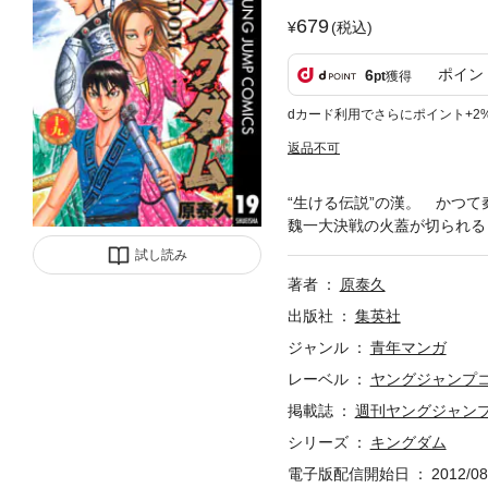
679
(税込)
ポイン
6
pt
獲得
dカード利用でさらにポイント+2
返品不可
“生ける伝説”の漢。 かつ
魏一大決戦の火蓋が切られる
試し読み
著者
原泰久
出版社
集英社
ジャンル
青年マンガ
レーベル
ヤングジャンプコミ
掲載誌
週刊ヤングジャン
シリーズ
キングダム
電子版配信開始日
2012/08