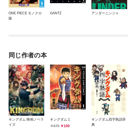
ONE PIECE モノクロ
GANTZ
アンダーニンジャ
版
同じ作者の本
キングダム 映画ノベラ
キングダム 1
キングダム四字熟語辞
イズ
典
679
100