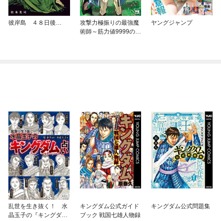
彼岸島 ４８日後…
攻撃力極振りの最強魔
ヤングジャンプ
術師～筋力値9999の大
剣士、転生して二度目
の人生を歩む～
乱世を生き抜く！ 水
キングダム公式ガイド
キングダム公式問題集
晶玉子の『キングダ
ブック 戦国七雄人物録