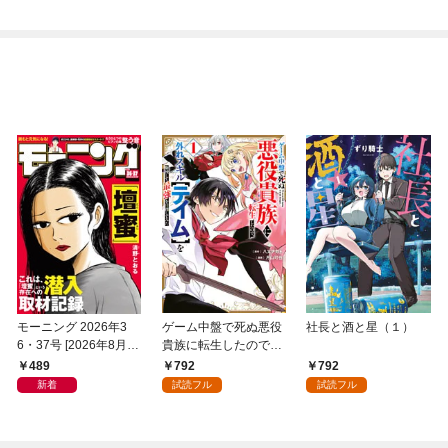
モーニング 2026年3
ゲーム中盤で死ぬ悪役
社長と酒と星（１）
6・37号 [2026年8月6
貴族に転生したので、
日発売]
外れスキル【テイム】
489
792
792
を駆使して最強を目指
新着
試読フル
試読フル
してみた（１）