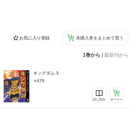
お気に入り登録
未購入巻をまとめて買う
1巻から
|
最新刊から
キングダム 3
679
試し読み
カートへ