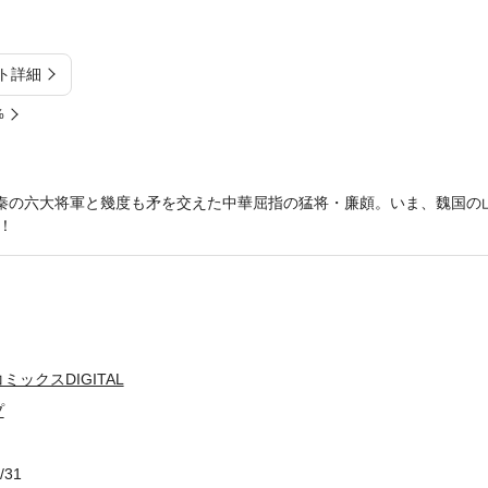
ト詳細
%
て秦の六大将軍と幾度も矛を交えた中華屈指の猛将・廉頗。いま、魏国の
！
ックスDIGITAL
プ
/31