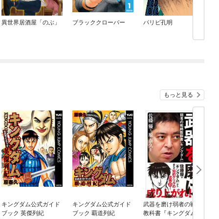
異世界居酒屋「のぶ」
ブラッククローバー
パリピ孔明
もっと見る
キングダム公式ガイド
キングダム公式ガイド
武器を磨け弱者の戦略
ブック 英傑列紀
ブック 覇道列紀
教科書『キングダム』