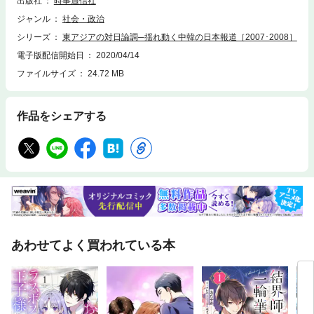
出版社
時事通信社
きるだろう。
ジャンル
社会・政治
シリーズ
東アジアの対日論調─揺れ動く中韓の日本報道［2007･2008］
電子版配信開始日
2020/04/14
ファイルサイズ
24.72 MB
作品をシェアする
あわせてよく買われている本