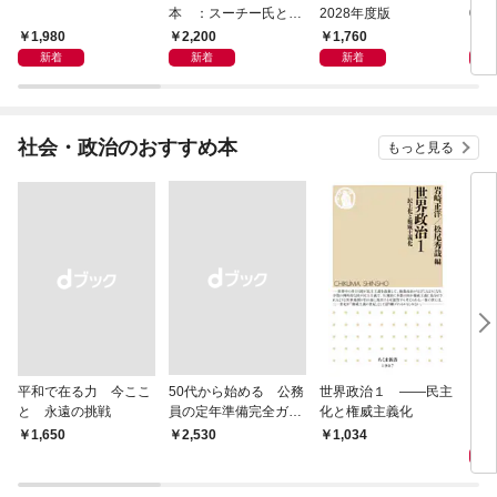
本 ：スーチー氏と軍
2028年度版
02
事政権に向き合った外
1,980
2,200
1,760
1,
交官の50年
新着
新着
新着
社会・政治のおすすめ本
もっと見る
平和で在る力 今ここ
50代から始める 公務
世界政治１ ――民主
「力
と 永遠の挑戦
員の定年準備完全ガイ
化と権威主義化
く 
ド
1,
￥1,650
￥2,530
1,034