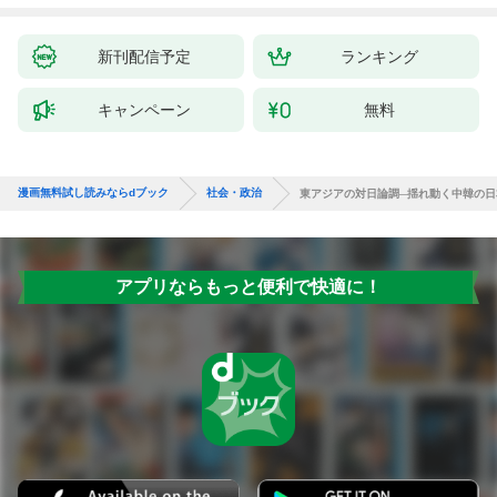
新刊配信予定
ランキング
キャンペーン
無料
漫画無料試し読みならdブック
社会・政治
東アジアの対日論調─揺れ動く中韓の日本報
アプリならもっと便利で快適に！