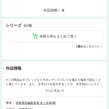
作品情報へ
シリーズ
全0冊
未購入巻をまとめて買う
1巻から
|
最新刊から
作品情報
※この商品はタブレットなど大きいディスプレイを備えた端末で読むこと
に適しています。また、文字だけを拡大することや、文字列のハイライ
ト、検索、辞書の参照、引用などの機能が使用できません。◎中韓は日本
をどう伝えているか中国製ギョーザ事件や竹島(韓国名･独島)問題、中国四
川大地震への日本の支援、首脳往来などで、揺れ動いた中国と韓国の対日
報道を紹介、分析した。読者は｢反日｣ばかりではない、中韓メディアの対
著者
時事通信編集委員 佐々木真[著]
日論調の多様さを知るとともに、そのような論調が生まれる背景を理解で