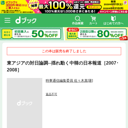
作品検索
カート
はじめての方へ
この本は販売を終了しました
東アジアの対日論調─揺れ動く中韓の日本報道［2007･
2008］
時事通信編集委員 佐々木真[著]
返品不可