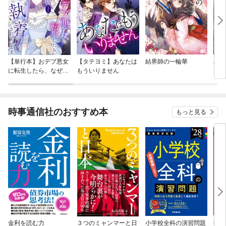
【単行本】おデブ悪女
【タテヨミ】あなたは
結界師の一輪華
バッ
に転生したら、なぜか
もういりません
ロイ
ラスボス王子様に執着
今世
されています
りが
てく
OMI
時事通信社のおすすめ本
もっと見る
金利を読む力
３つのミャンマーと日
小学校全科の演習問題
教職