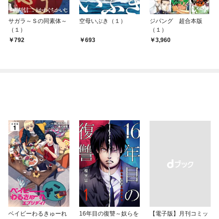
サガラ～Ｓの同素体～
空母いぶき（１）
ジパング 超合本版
（１）
（１）
792
693
3,960
ベイビーわるきゅーれ
16年目の復讐～奴らを
【電子版】月刊コミッ