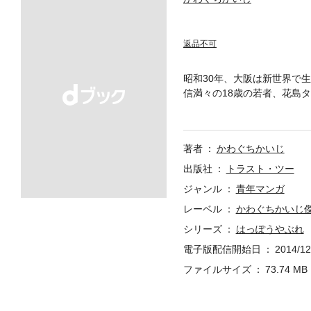
返品不可
昭和30年、大阪は新世界で
信満々の18歳の若者、花島
されたのは、白い長い指が牌
著者
かわぐちかいじ
出版社
トラスト・ツー
ジャンル
青年マンガ
レーベル
かわぐちかいじ
シリーズ
はっぽうやぶれ
電子版配信開始日
2014/12
ファイルサイズ
73.74 MB