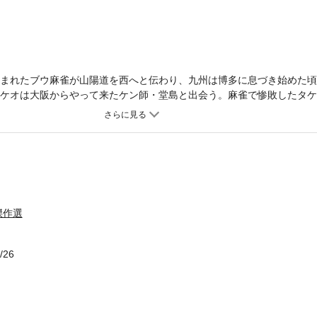
生まれたブウ麻雀が山陽道を西へと伝わり、九州は博多に息づき始めた
タケオは大阪からやって来たケン師・堂島と出会う。麻雀で惨敗したタ
にからみつく、カッコいい麻雀を打っていたタケオの母親の話だった―
傑作選
/26