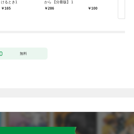
けるとき1
から 【分冊版】 1
版
165
286
100
無料