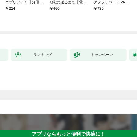
エブリデイ！ 【分冊
地獄に送るまで【電子
クフラッパー 2026年9
版】 1
単行本版】１
月号
214
660
￥730
ランキング
キャンペーン
アプリならもっと便利で快適に！