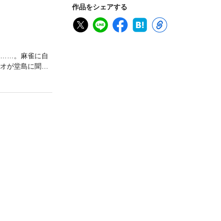
作品をシェアする
頃……。麻雀に自
ケオが堂島に聞か
―。