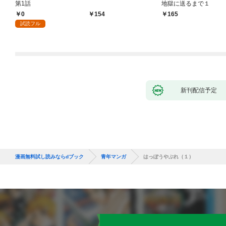
第1話
地獄に送るまで１
0
154
165
試読フル
新刊配信予定
漫画無料試し読みならdブック
青年マンガ
はっぽうやぶれ（１）