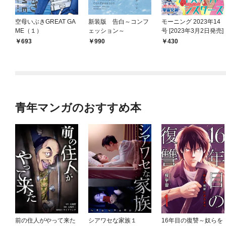
空母いぶきGREAT GA
新装版 告白～コンフ
モーニング 2023年14
ME（１）
ェッション～
号 [2023年3月2日発売]
693
990
430
青年マンガのおすすめ本
前の住人がやって来た
シアワセな家族１
16年目の復讐～奴らを