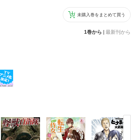
未購入巻をまとめて買う
1巻から
|
最新刊から