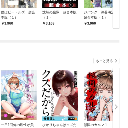
僕はビートルズ 超合
沈黙の艦隊 超合本版
ジパング 深蒼海流
本版（１）
（１）
超合本版（１）
3,960
3,168
3,960
もっと見る
一日1回俺の理性が負
ひかりちゃんはクズだ
傾国のカルマ 1