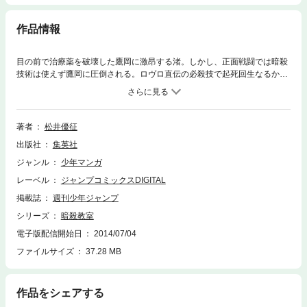
作品情報
目の前で治療薬を破壊した鷹岡に激昂する渚。しかし、正面戦闘では暗殺
技術は使えず鷹岡に圧倒される。ロヴロ直伝の必殺技で起死回生なるか─
─!?
著者
松井優征
出版社
集英社
ジャンル
少年マンガ
レーベル
ジャンプコミックスDIGITAL
掲載誌
週刊少年ジャンプ
シリーズ
暗殺教室
電子版配信開始日
2014/07/04
ファイルサイズ
37.28 MB
作品をシェアする