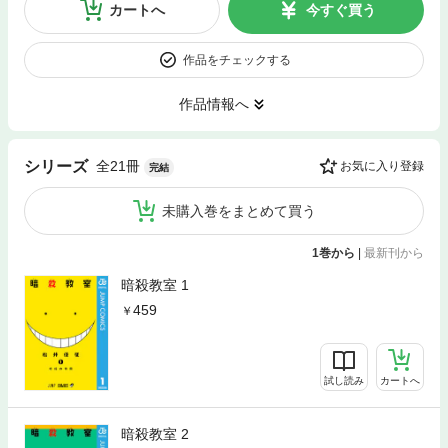
カートへ
今すぐ買う
作品をチェックする
作品情報へ
全21冊
シリーズ
お気に入り登録
完結
未購入巻をまとめて買う
1巻から
|
最新刊から
暗殺教室 1
459
試し読み
カートへ
暗殺教室 2