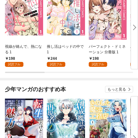
視線が絡んで、熱にな
推し活はベッドの中で
パーフェクト・ドミネ
ふし
る 1
1
ーション 分冊版 1
言っ
198
244
198
2
試読フル
試読フル
試読フル
試
少年マンガのおすすめ本
もっと見る