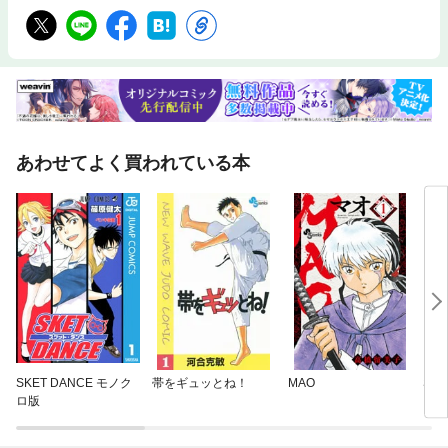
あわせてよく買われている本
SKET DANCE モノク
帯をギュッとね！
MAO
SLA
ロ版