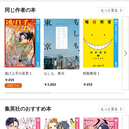
同じ作者の本
もっと見る
逃げ上手の若君 1
もしも、東京
暗殺教室 1
殺せ
459
3,960
459
4
試読フル
集英社のおすすめ本
もっと見る