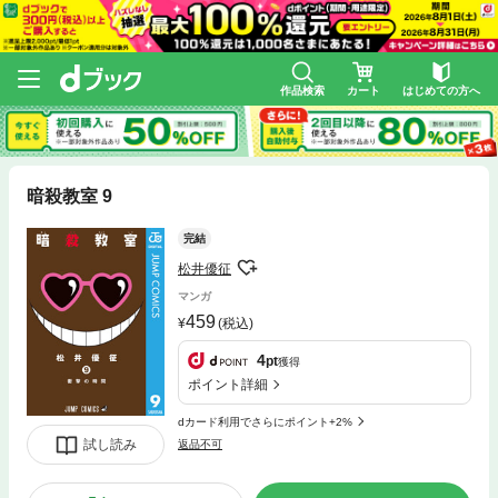
作品検索
カート
はじめての方へ
暗殺教室 9
完結
松井優征
マンガ
459
(税込)
4
pt
獲得
ポイント詳細
dカード利用でさらにポイント+2%
試し読み
返品不可