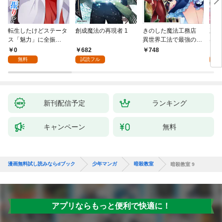
転生したけどステータ
創成魔法の再現者 1
きのした魔法工務店
王位
ス「魅力」に全振
異世界工法で最強の家
兆候
り！？(1)
づくりを（コミック）
入れ
0
682
0
748
１
る。
無料
試読フル
新刊配信予定
ランキング
キャンペーン
無料
漫画無料試し読みならdブック
少年マンガ
暗殺教室
暗殺教室 9
アプリならもっと便利で快適に！