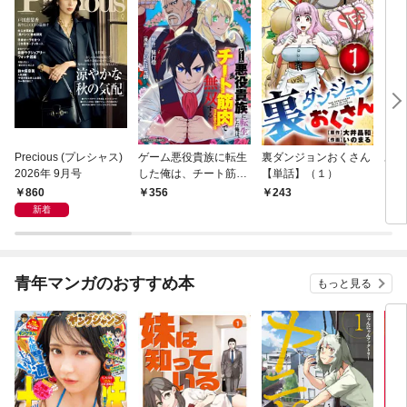
Precious (プレシャス)
ゲーム悪役貴族に転生
裏ダンジョンおくさん
あや
2026年 9月号
した俺は、チート筋肉
【単話】（１）
し夫
で無双する【単話】
倉で
860
356
243
1
（１）
る～
新着
青年マンガのおすすめ本
もっと見る