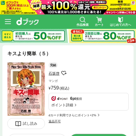
作品検索
カート
はじめての方へ
キスより簡単（５）
完結
石坂啓
マンガ
759
(税込)
6
pt
獲得
ポイント詳細
dカード利用でさらにポイント+2%
返品不可
試し読み