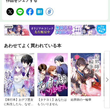
作品をシェアする
あわせてよく買われている本
【単行本】おデブ悪女
【タテヨミ】あなたは
結界師の一輪華
バッ
に転生したら、なぜか
もういりません
ロイ
ラスボス王子様に執着
今世