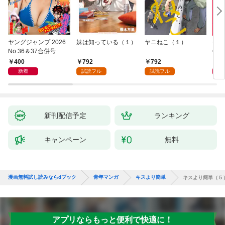
ヤングジャンプ 2026
妹は知っている（１）
ヤニねこ（１）
モー
No.36＆37合併号
6・3
日発
400
792
792
4
新着
試読フル
試読フル
新刊配信予定
ランキング
キャンペーン
無料
漫画無料試し読みならdブック
青年マンガ
キスより簡単
キスより簡単（５
アプリならもっと便利で快適に！