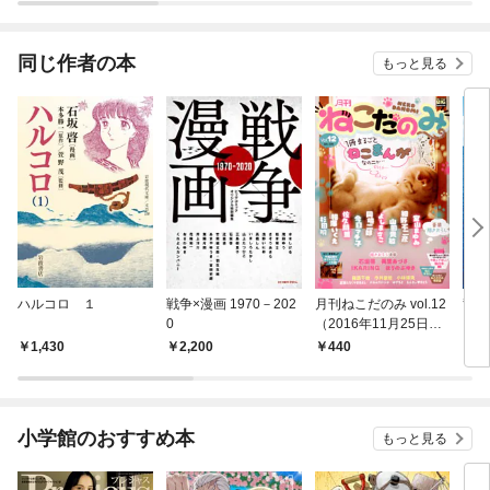
されています
りが
てく
OMI
同じ作者の本
もっと見る
ハルコロ １
戦争×漫画 1970－202
月刊ねこだのみ vol.12
竜宮
0
（2016年11月25日発
売）
1,430
2,200
440
6
小学館のおすすめ本
もっと見る