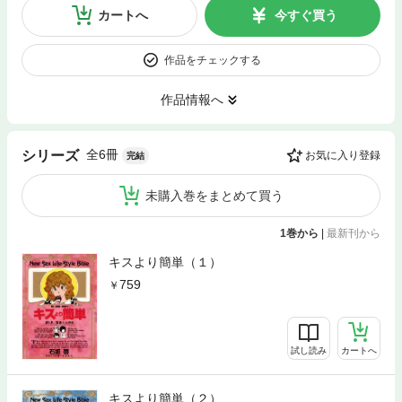
カートへ
今すぐ買う
作品をチェックする
作品情報へ
全6冊
シリーズ
お気に入り登録
完結
未購入巻をまとめて買う
1巻から
|
最新刊から
キスより簡単（１）
759
試し読み
カートへ
キスより簡単（２）