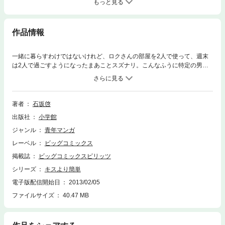
もっと見る
作品情報
一緒に暮らすわけではないけれど、ロクさんの部屋を2人で使って、週末
は2人で過ごすようになったまあことスズナリ。こんなふうに特定の男の
子と長期的につきあったことがなかったまあこは、新鮮な気分を味わう
が…！？
著者
石坂啓
出版社
小学館
ジャンル
青年マンガ
レーベル
ビッグコミックス
掲載誌
ビッグコミックスピリッツ
シリーズ
キスより簡単
電子版配信開始日
2013/02/05
ファイルサイズ
40.47 MB