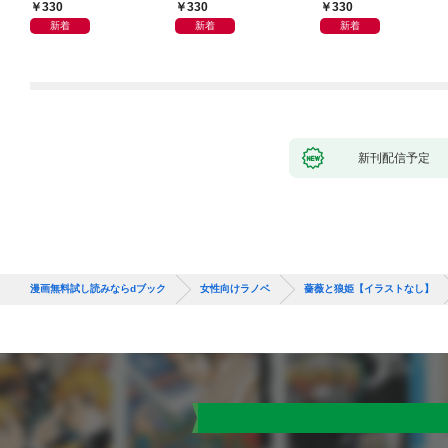
1
【分冊版】1
ます【分冊版】1
330
330
330
新着
新着
新着
新刊配信予定
漫画無料試し読みならdブック
女性向けラノベ
薔薇と狼姫【イラストなし】