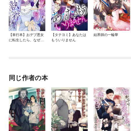
【単行本】おデブ悪女
【タテヨミ】あなたは
結界師の一輪華
に転生したら、なぜか
もういりません
ラスボス王子様に執着
されています
同じ作者の本