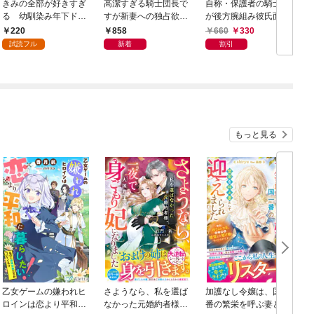
きみの全部が好きすぎ
高潔すぎる騎士団長で
自称・保護者の騎士様
る 幼馴染み年下ドク
すが新妻への独占欲を
が後方腕組み彼氏面で
ターの20年越し激甘執
我慢できない【単行本
私（聖女）のお見合い
220
858
660
330
着愛１
版】【電子限定ペーパ
を邪魔してきます！
試読フル
新着
割引
ー付】
【合冊版】１
もっと見る
乙女ゲームの嫌われヒ
さようなら、私を選ば
加護なし令嬢は、国一
ロインは恋より平和に
なかった元婚約者様。
番の繁栄を呼ぶ妻とし