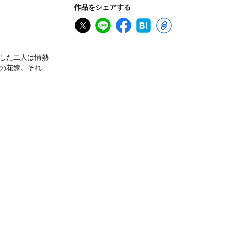
作品をシェアする
した二人は情熱
の花嫁。それで
…。爛熟期フラ
れている口絵・イ