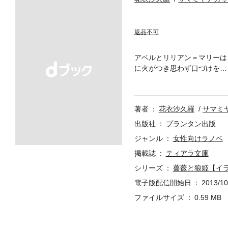
返品不可
アベルとリリアン＝マリーは
に火がつき思わず口づけを…
も惹かれ合い、甘い夜を過ご
ンス宮廷――甘美で官能的な
ラストが収録されていません
著者
花衣沙久羅
サマミ
出版社
プランタン出版
ジャンル
女性向けラノベ
掲載誌
ティアラ文庫
シリーズ
薔薇と狼姫【イ
電子版配信開始日
2013/10
ファイルサイズ
0.59 MB