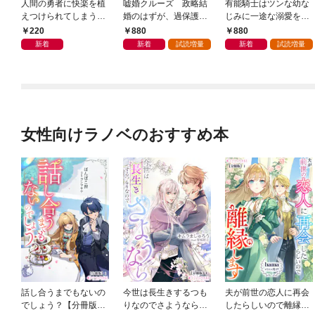
人間の勇者に快楽を植
嘘婚クルーズ 政略結
有能騎士はツンな幼な
えつけられてしまう触
婚のはずが、過保護な
じみに一途な溺愛をわ
手魔族の話【単行本 分
御曹司が甘く蕩ける愛
からせたい
220
880
880
冊版】１
を捧げてきます
新着
新着
試読増量
新着
試読増量
女性向けラノベのおすすめ本
話し合うまでもないの
今世は長生きするつも
夫が前世の恋人に再会
でしょう？【分冊版】
りなのでさようなら
したらしいので離縁し