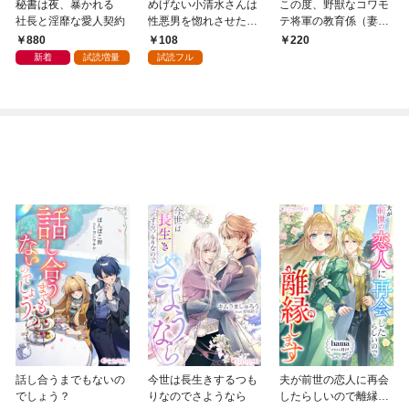
秘書は夜、暴かれる
めげない小清水さんは
この度、野獣なコワモ
社長と淫靡な愛人契約
性悪男を惚れさせたい
テ将軍の教育係（妻）
１
を拝命いたしました２
880
108
220
蜜月夫婦編１
新着
試読増量
試読フル
話し合うまでもないの
今世は長生きするつも
夫が前世の恋人に再会
でしょう？
りなのでさようなら
したらしいので離縁し