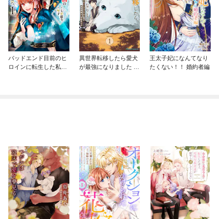
バッドエンド目前のヒ
異世界転移したら愛犬
王太子妃になんてなり
ロインに転生した私、
が最強になりました ～
たくない！！ 婚約者編
今世では恋愛するつも
シルバーフェンリルと
りがチートな兄が離し
俺が異世界暮らしを始
てくれません！？@C
めたら～ THE COMIC
OMIC