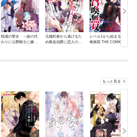
戦場の聖女 ～妹の代
元婚約者から逃げるた
レベル1から始まる召
わりに公爵騎士に嫁ぐ
め吸血伯爵に恋人のフ
喚無双 THE COMIC
ことになりましたが、
リをお願いしたら、な
今は幸せです～
ぜか溺愛モードになり
ました
もっと見る