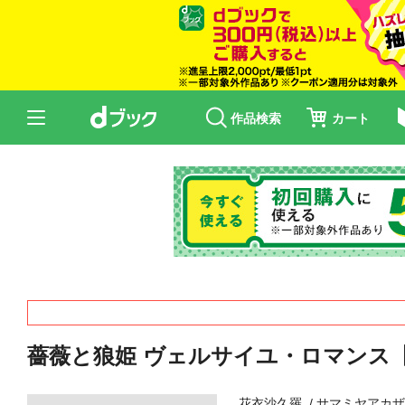
作品検索
カート
薔薇と狼姫 ヴェルサイユ・ロマンス
花衣沙久羅
サマミヤアカ