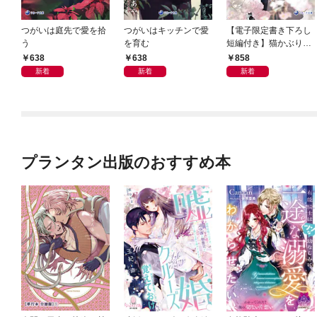
つがいは庭先で愛を拾
つがいはキッチンで愛
【電子限定書き下ろし
う
を育む
短編付き】猫かぶり悪
役令息と、一途な王子
638
638
858
新着
新着
新着
プランタン出版のおすすめ本