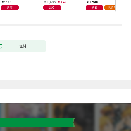
暮らしたい！（なのに
一夜で大国君主の身ご
て迎えられました～無
990
1,485
742
1,540
攻略対象たちがついて
もり妃になりました
能と捨てられた私、ど
新着
割引
新着
試読増量
くる！？）
【電子限定SS付き】
うやら精霊との架け橋
となっていたようです
～【電子限定SS付き】
無料