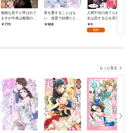
無能な皇子と呼ばれて
君を愛することはな
人間不信の捨てられ聖
ますが中身は敵国の宰
い 放置で結構だと思
女は恋する心を見ない
相です
っていたのにいつのま
ふり ノベル&コミッ
ふ
0
770
968
にか溺愛されてます
ク試読版
無料
【dエディション】
もっと見る