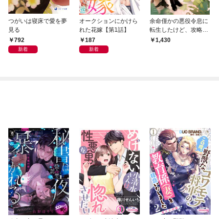
つがいは寝床で愛を夢
オークションにかけら
余命僅かの悪役令息に
見る
れた花嫁【第1話】
転生したけど、攻略対
象者達が何やら離して
792
187
1,430
くれない
新着
新着