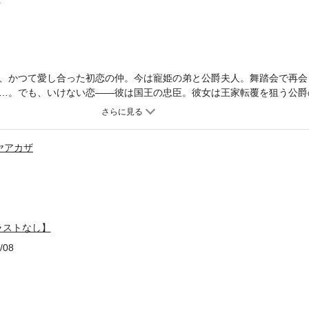
、かつて愛し合った初恋の仲。今は寵姫の弟と公爵夫人。舞踏会で再会
…。でも、いけない恋――彼は国王の忠臣。彼女は王家転覆を狙う公爵
して真実の愛に目覚めた二人の前に、妻の裏切りを知った夫が現れて…
大人のロマンス。※この作品は【イラストなし】です。紙書籍に収録さ
のでご注意ください。
ヤアカザ
ラストなし】
/08