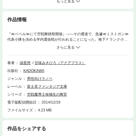
もっと見る
作品情報
『≪ベベル≫にて空戦舞踏祭開催』――その通達で、急遽≪ミストガン≫
代表小隊を決める学内選抜戦が行われることになった。格下Ｆランク小隊
も選抜戦に参加を表明。するとクロエが教官補佐を名乗り出て――？
著者
諸星悠
甘味みきひろ（アクアプラス）
出版社
KADOKAWA
ジャンル
男性向けラノベ
レーベル
富士見ファンタジア文庫
シリーズ
空戦魔導士候補生の教官
電子版配信開始日
2014/12/19
ファイルサイズ
4.23 MB
作品をシェアする