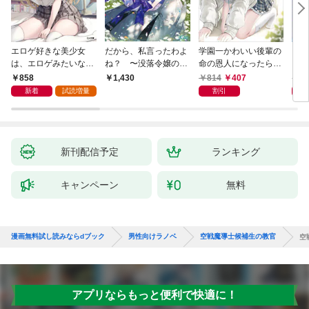
エロゲ好きな美少女
だから、私言ったわよ
学園一かわいい後輩の
くた
は、エロゲみたいなこ
ね？ 〜没落令嬢の案
命の恩人になったら、
ども
と全部シてほしい【電
外楽しい領地改革〜
通い妻になって関係を
858
814
407
8
1,430
子ＳＳ特典付き】
迫ってくる。
新着
試読増量
割引
新刊配信予定
ランキング
キャンペーン
無料
漫画無料試し読みならdブック
男性向けラノベ
空戦魔導士候補生の教官
空
アプリならもっと便利で快適に！