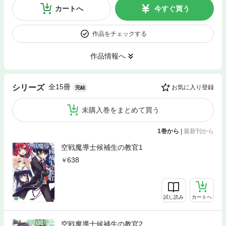
カートへ
今すぐ買う
作品をチェックする
作品情報へ
全15冊
シリーズ
お気に入り登録
完結
未購入巻をまとめて買う
1巻から
|
最新刊から
空戦魔導士候補生の教官1
638
試し読み
カートへ
空戦魔導士候補生の教官2