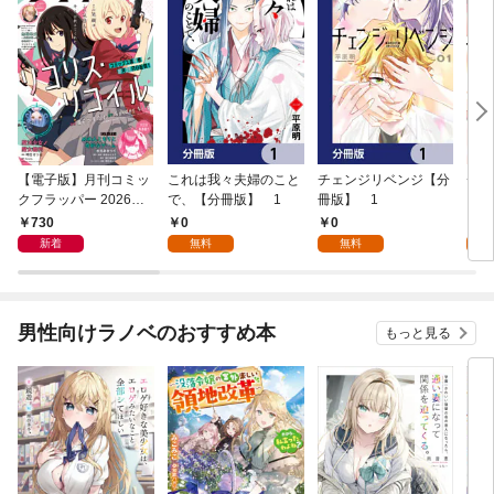
【電子版】月刊コミッ
これは我々夫婦のこと
チェンジリベンジ【分
チェ
クフラッパー 2026年9
で、【分冊版】 1
冊版】 1
月号
730
0
0
7
新着
無料
無料
試
男性向けラノベのおすすめ本
もっと見る