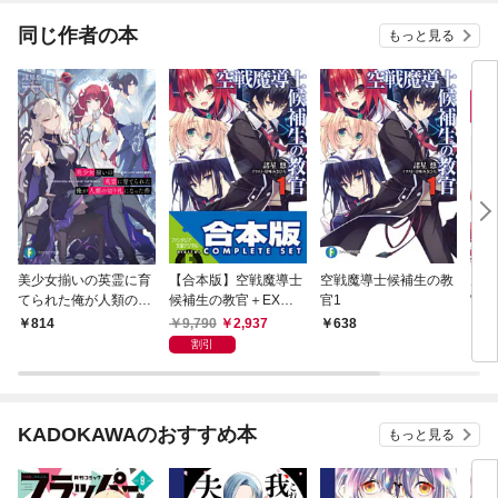
同じ作者の本
もっと見る
美少女揃いの英霊に育
【合本版】空戦魔導士
空戦魔導士候補生の教
空戦
てられた俺が人類の切
候補生の教官＋EX
官1
官 1
り札になった件
全15巻
9,790
2,937
814
638
5
割引
KADOKAWAのおすすめ本
もっと見る