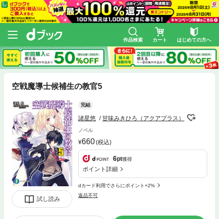
作品検索
カート
はじめての方へ
空戦魔導士候補生の教官5
完結
諸星悠
甘味みきひろ（アクアプラス）
ノベル
660
(税込)
6
pt
獲得
ポイント詳細
dカード利用でさらにポイント+2%
返品不可
試し読み