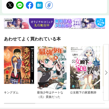
あわせてよく買われている本
キングダム
最強少年はチートな
公女殿下の家庭教師
ON
（元）貴族だった