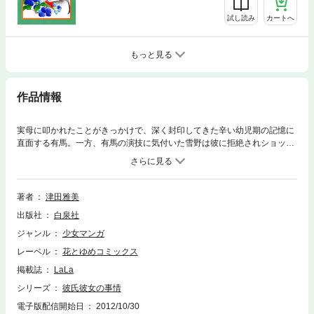
試し読み
カートへ
もっと見る
作品情報
実母に叩かれたことがきっかけで、深く封印してきた辛い幼児期の記憶に
直面する有馬。一方、有馬の演技に気付いた雪野は彼に拒絶されショック
を受けるが、有馬を救い出そうと決意する。次々に甦る苛酷な記憶に有馬
は…！？
著者
津田雅美
出版社
白泉社
ジャンル
少女マンガ
レーベル
花とゆめコミックス
掲載誌
LaLa
シリーズ
彼氏彼女の事情
電子版配信開始日
2012/10/30