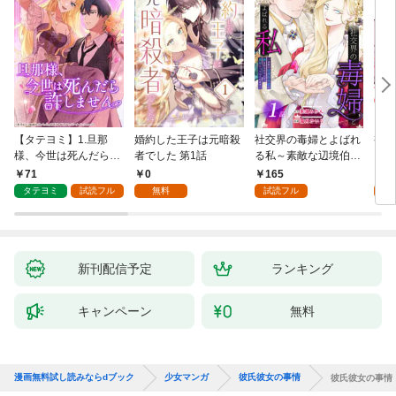
【タテヨミ】1.旦那
婚約した王子は元暗殺
社交界の毒婦とよばれ
視線
様、今世は死んだら許
者でした 第1話
る私～素敵な辺境伯令
る 1
しません
息に腕を折られたの
71
0
165
1
で、責任とってもらい
タテヨミ
試読フル
無料
試読フル
試
ます～［ばら売り］
第1話
新刊配信予定
ランキング
キャンペーン
無料
漫画無料試し読みならdブック
少女マンガ
彼氏彼女の事情
彼氏彼女の事情