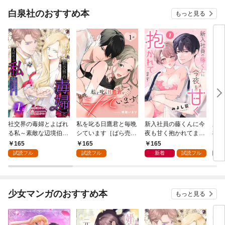
白泉社のおすすめ本
もっと見る
社交界の毒婦とよばれ
私を叱る日鷹君と毎晩
新入社員の藤くんに今
魔導
る私～素敵な辺境伯令
シています［ばら売
夜も甘く抱かれてます
導書
息に腕を折られたの
り］ 第1話
［ばら売り］ 第1話
の精
165
165
165
1
で、責任とってもらい
した
試読フル
試読フル
新着
試読フル
試
ます～［ばら売り］
下が
第1話
にい
り］
少女マンガのおすすめ本
もっと見る