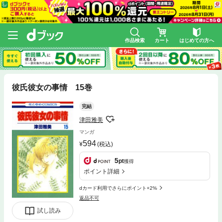
作品検索
カート
はじめての方へ
彼氏彼女の事情 15巻
完結
津田雅美
マンガ
594
(税込)
5
pt
獲得
ポイント詳細
dカード利用でさらにポイント+2%
返品不可
試し読み