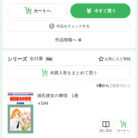
カートへ
今すぐ買う
作品をチェックする
作品情報へ
全21冊
シリーズ
お気に入り登録
完結
未購入巻をまとめて買う
1巻から
|
最新刊から
彼氏彼女の事情 1巻
594
試し読み
カートへ