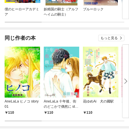
僕のヒーローアカデミ
妖精国の騎士（アルフ
ブルーロック
BA
ア
ヘイムの騎士）
同じ作者の本
もっと見る
AneLaLa ヒノコ story
AneLaLa 十年後、街
花ゆめAi 犬の國駅
花ゆめ
01
のどこかで偶然に stor
y01～my favorite thing
110
110
110
4
s～