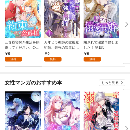
三食昼寝付き生活を約
万年ヒラ教師の支援魔
騙されて溺愛再婚しま
ヒト
束してください、公爵
術師、最強の賢者にな
した！ 第1話
様 1話
る～不人気の支援魔術
0
0
0
0
師は給料泥棒だと魔術
無料
無料
無料
大学をクビになった
が、出世した元教え子
たちのおかげで何も困
らない件～ 第1話
女性マンガのおすすめ本
もっと見る