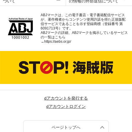
ついて
の情報の外部送信について
ABJマークは、この電子書店・電子書籍配信サービス
が、著作権者からコンテンツ使用許諾を得た正規版配
信サービスであることを示す登録商標（登録番号 第
6091713号）です。
ABJマークの詳細、ABJマークを掲示しているサービス
の一覧はこちら
→
https://aebs.or.jp/
dアカウントを発行する
dアカウントログイン
ページトップへ