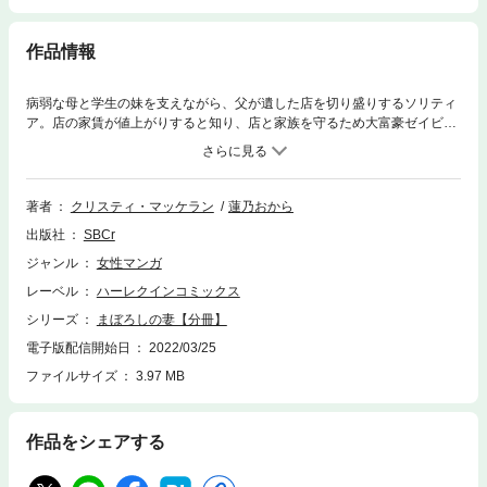
作品情報
病弱な母と学生の妹を支えながら、父が遺した店を切り盛りするソリティ
ア。店の家賃が値上がりすると知り、店と家族を守るため大富豪ゼイビア
に会いにいく。「値上げを待ってくれるなら、なんでもします」と必死で
訴えかける彼女に、彼はある提案をもちかけた。それは１年間という期限
つきの“契約結婚”。ゼイビアもまた、思い出のある大切な家を守るため、
早急に“妻”を必要としていたのだ。こうして利害だけで結ばれたふたり
著者
クリスティ・マッケラン
蓮乃おから
の、いつわりの新婚生活がはじまって……!?
出版社
SBCr
ジャンル
女性マンガ
レーベル
ハーレクインコミックス
シリーズ
まぼろしの妻【分冊】
電子版配信開始日
2022/03/25
ファイルサイズ
3.97 MB
作品をシェアする