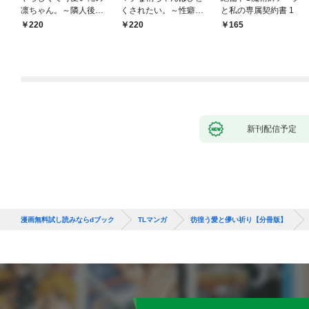
凛ちゃん。～隣人後輩
くされたい。～性癖マ
と私の専属契約書 1
くんのイキすぎた執着
ッチした後輩と欲望の
220
220
165
にハメ堕とされる～(1)
ままにセックスしたら
～(1)
新刊配信予定
漫画無料試し読みならdブック
TLマンガ
彷徨う愛と儚い祈り【分冊版】