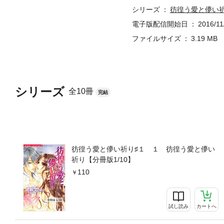
シリーズ
彷徨う愛と儚い
電子版配信開始日
2016/11
ファイルサイズ
3.19 MB
シリーズ
全10冊
完結
彷徨う愛と儚い祈り♯１ １ 彷徨う愛と儚い
祈り【分冊版1/10】
110
試し読み
カートへ