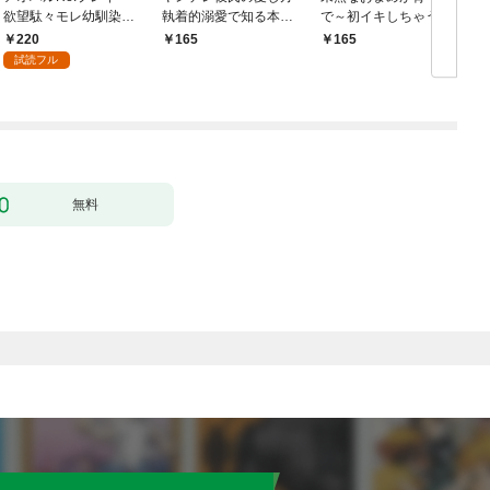
欲望駄々モレ幼馴染と
執着的溺愛で知る本当
で～初イキしちゃう敏
焦れキュンとろ甘初え
の絶頂 1
感指導～1
220
165
165
っち〜（１）
試読フル
無料