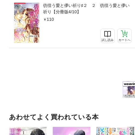
彷徨う愛と儚い祈り♯２ ２ 彷徨う愛と儚い
祈り【分冊版4/10】
110
試し読み
カートへ
あわせてよく買われている本