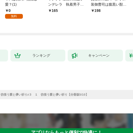
愛？(1)
ンデレラ 執着男子が
装御曹司は腹黒い獣～
見つけた本物の恋 1
イジワルな指遣いから
0
165
198
感じる圧倒的快感～ 1
無料
【電子書店限定特典付
き】
ランキング
キャンペーン
彷徨う愛と儚い祈り♯３ １ 彷徨う愛と儚い祈り【分冊版5/10】
アプリならもっと便利で快適に！