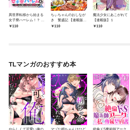
異世界転移から始まる
ちぃちゃんのおしなが
魔法少女にあこがれて
女子寮ハーレム！？ ～
き 繁盛記 【連載版】
【連載版】１
管理人として働く人間
１
110
110
110
と恋する魔族娘たち～
【連載版】０
TLマンガのおすすめ本
やらしくて可愛い俺の
マゾな梢ちゃんはひど
絶倫ドS魔術師アーク