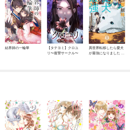
結界師の一輪華
【タテヨミ】クロユ
異世界転移したら愛犬
リ〜復讐サークル〜
が最強になりました ～
シルバーフェンリルと
俺が異世界暮らしを始
めたら～ THE COMIC