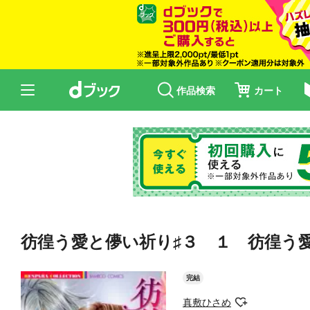
作品検索
カート
彷徨う愛と儚い祈り♯３ １ 彷徨う愛
完結
真敷ひさめ