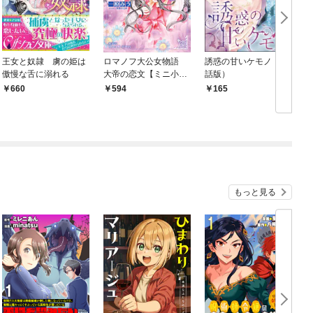
王女と奴隷 虜の姫は
ロマノフ大公女物語
誘惑の甘いケモノ（単
傲慢な舌に溺れる
大帝の恋文【ミニ小説
話版）
つき】
660
594
165
もっと見る