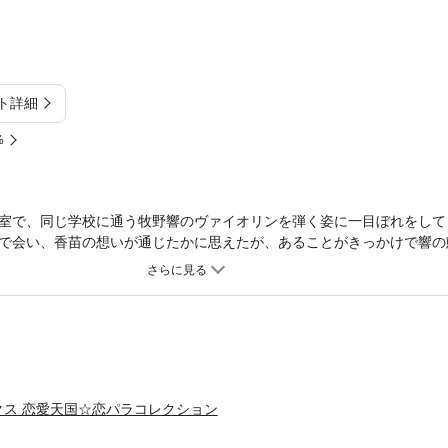
ト詳細
%
室で、同じ学校に通う牧野響のヴァイオリンを弾く姿に一目ぼれをして
で会い、香苗の想いが通じたかに思えたが、あることがきっかけで響の
ひどく扱われても、響を想う気持ちを止められない香苗は……。愛と憎
ンツは単行本「彷徨う愛と儚い祈り」を分冊したものです。
クス 恋愛天国☆恋パラコレクション