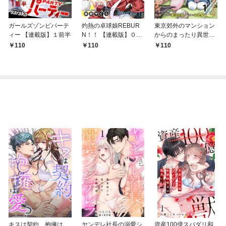
ガールズゾンビパーテ
灼熱の卓球娘REBUR
東京郊外のマンション
ィー 【連載版】１前半
N！！ 【連載版】０－
からのまったり異世界
①
冒険記 ～僕の部屋が
110
110
110
ダンジョンの休憩所に
なってしまった件～
【連載版】１
キスは契約、抱擁は
ヤンデレ社長の溺愛シ
資産100億スパダリ和