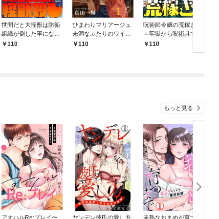
世間だと大怪獣は防衛
ひまわりマリアージュ
呪術師令嬢の荒稼ぎ！
組織が倒した事になっ
未満なふたりのワイン
～牢獄から呪術具で掴
ているけど、実際は陰
日誌 【連載版】１
み取る金貨ザクザク宮
110
110
110
キャにくすぶっている
廷生活～ 【連載版】１
高校生が葬っている ～
平穏を望みたい怪獣殺
し～ 【連載版】１
もっと見る
アオハルRe:プレイ〜
ヤンデレ彼氏の愛し方
未熟なおまめが育つま