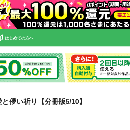
はじめての方へ
と儚い祈り【分冊版5/10】