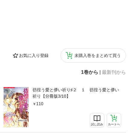
お気に入り登録
未購入巻をまとめて買う
1巻から
|
最新刊から
彷徨う愛と儚い祈り♯２ １ 彷徨う愛と儚い
祈り【分冊版3/10】
110
試し読み
カートへ