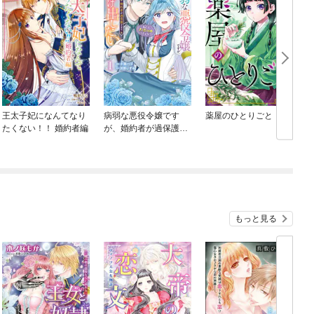
王太子妃になんてなり
病弱な悪役令嬢です
薬屋のひとりごと
たくない！！ 婚約者編
が、婚約者が過保護す
ぎて逃げ出したい(私た
ち犬猿の仲でしたよ
ね！？)
もっと見る