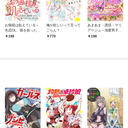
お猫様は飢えている～
俺が欲しいって言って
あまあま・誘惑・マリ
失恋OL、猫を拾ったら
ごらん？
アージュ～溺愛男子が
（性的に）食べられち
私を離してくれません
198
770
198
ゃいました～ 【短編】
～ 【短編】＃１
１