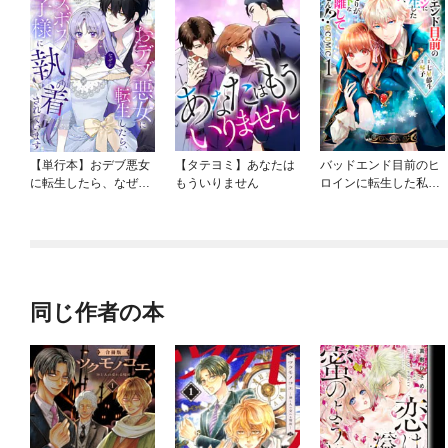
【単行本】おデブ悪女
【タテヨミ】あなたは
バッドエンド目前のヒ
に転生したら、なぜか
もういりません
ロインに転生した私、
ラスボス王子様に執着
今世では恋愛するつも
されています
りがチートな兄が離し
てくれません！？@C
OMIC
同じ作者の本