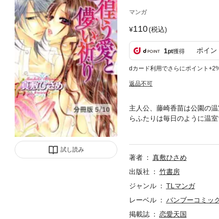
マンガ
110
(税込)
ポイン
1
pt
獲得
dカード利用でさらにポイント+2
返品不可
主人公、藤崎香苗は公園の温
らふたりは毎日のように温室
る。優しかった響に憎まれ、
束縛愛の極致。 ※本コンテ
試し読み
著者
真敷ひさめ
出版社
竹書房
ジャンル
TLマンガ
レーベル
バンブーコミッ
掲載誌
恋愛天国