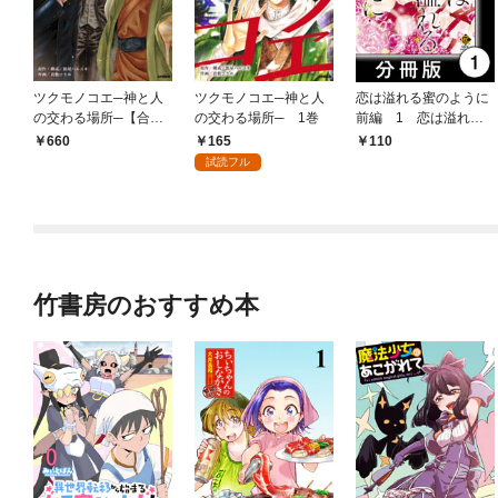
ツクモノコエ─神と人
ツクモノコエ─神と人
恋は溢れる蜜のように
の交わる場所─【合冊
の交わる場所─ 1巻
前編 1 恋は溢れる
版】 1巻
蜜のように【分冊版1/
165
660
110
10】
試読フル
竹書房のおすすめ本