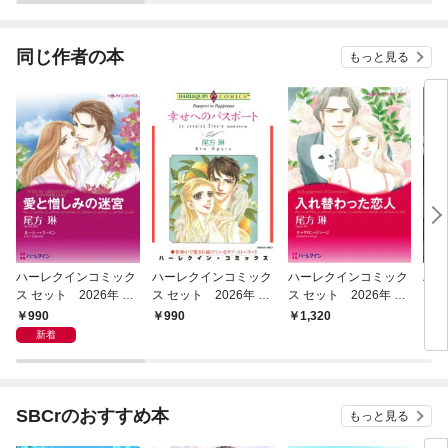
【分冊】
同じ作者の本
もっと見る
ハーレクインコミック
ハーレクインコミック
ハーレクインコミック
ハー
ス セット 2026年 vo
ス セット 2026年 vo
ス セット 2026年 vo
ス 
l.950
l.931
l.841
l.90
990
990
1,320
1,
新着
SBCrのおすすめ本
もっと見る