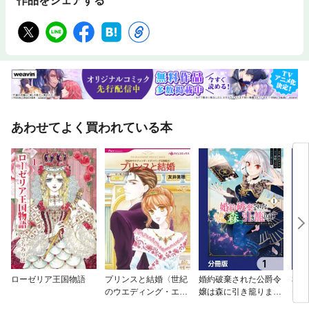
作品をシェアする
あわせてよく買われている本
ローゼリア王国物語
プリンスと結婚〈世紀
婚約破棄された公爵令
私の
のウエディング・エデ
嬢は森に引き籠ります
セフ
ンバーグ王国編Ⅱ〉
【分冊版】
【分