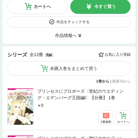
カートへ
今すぐ買う
作品をチェックする
作品情報へ
全12冊
シリーズ
お気に入り登録
完結
未購入巻をまとめて買う
1巻から
|
最新刊から
プリンセスにプロポーズ〈世紀のウエディン
グ・エデンバーグ王国編Ⅰ〉【分冊】 1巻
0
1冊無料
カートへ