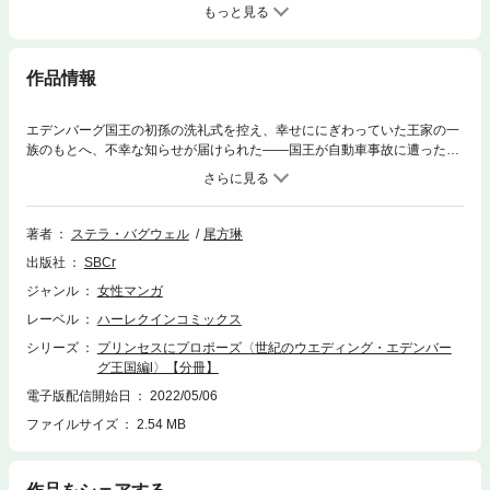
もっと見る
作品情報
エデンバーグ国王の初孫の洗礼式を控え、幸せににぎわっていた王家の一
族のもとへ、不幸な知らせが届けられた――国王が自動車事故に遭ったと
いう。事故現場に向かおうとする王女ドミニクに同行を申し出たのは、王
室の最高顧問弁護士マーカス。幼い頃から彼に憧れていた王女の心はとき
めくが、マーカスはひどい言葉で彼女の心を踏みにじった！ ミニシリーズ
「世紀のウエディング・エデンバーグ王国編」、全4部作の第１話！
著者
ステラ・バグウェル
尾方琳
出版社
SBCr
ジャンル
女性マンガ
レーベル
ハーレクインコミックス
シリーズ
プリンセスにプロポーズ〈世紀のウエディング・エデンバー
グ王国編Ⅰ〉【分冊】
電子版配信開始日
2022/05/06
ファイルサイズ
2.54 MB