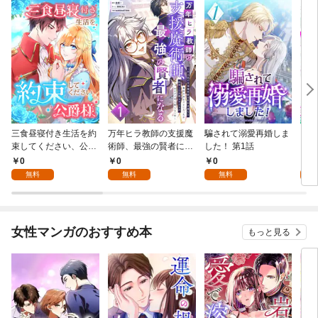
三食昼寝付き生活を約
万年ヒラ教師の支援魔
騙されて溺愛再婚しま
ヒト
束してください、公爵
術師、最強の賢者にな
した！ 第1話
様 1話
る～不人気の支援魔術
0
0
0
0
師は給料泥棒だと魔術
無料
無料
無料
大学をクビになった
が、出世した元教え子
たちのおかげで何も困
らない件～ 第1話
女性マンガのおすすめ本
もっと見る