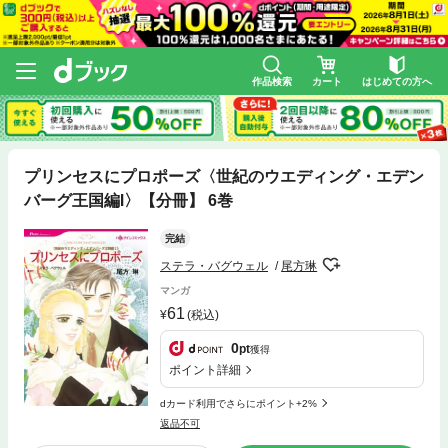
作品検索
カート
はじめての方へ
プリンセスにプロポーズ〈世紀のウエディング・エデン
バーグ王国編Ⅰ〉【分冊】 6巻
完結
ステラ・バグウェル
尾方琳
マンガ
61
(税込)
0
pt
獲得
ポイント詳細
dカード利用でさらにポイント+2%
返品不可