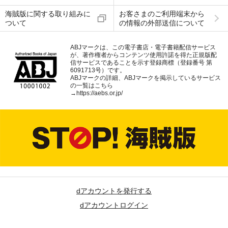
海賊版に関する取り組みに
お客さまのご利用端末から
ついて
の情報の外部送信について
ABJマークは、この電子書店・電子書籍配信サービス
が、著作権者からコンテンツ使用許諾を得た正規版配
信サービスであることを示す登録商標（登録番号 第
6091713号）です。
ABJマークの詳細、ABJマークを掲示しているサービス
の一覧はこちら
→
https://aebs.or.jp/
dアカウントを発行する
dアカウントログイン