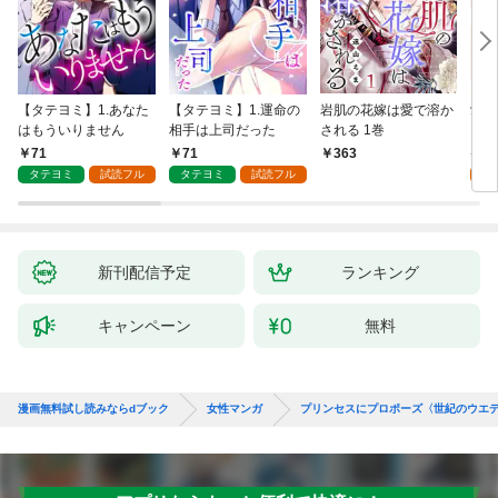
【タテヨミ】1.あなた
【タテヨミ】1.運命の
岩肌の花嫁は愛で溶か
愛し
はもういりません
相手は上司だった
される 1巻
い 
71
71
1
363
タテヨミ
試読フル
タテヨミ
試読フル
試
新刊配信予定
ランキング
キャンペーン
無料
漫画無料試し読みならdブック
女性マンガ
プリンセスにプロポーズ〈世紀のウエデ