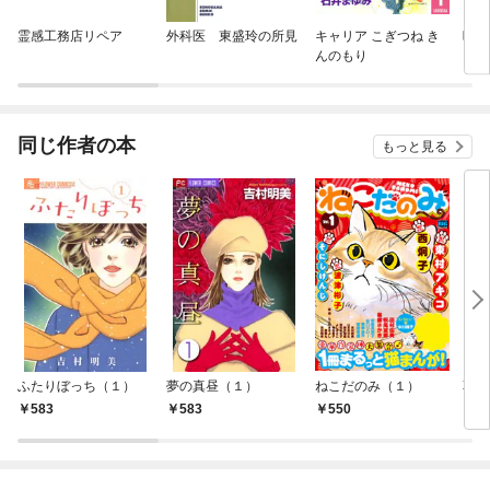
霊感工務店リペア
外科医 東盛玲の所見
キャリア こぎつね き
暁の
んのもり
同じ作者の本
もっと見る
ふたりぼっち（１）
夢の真昼（１）
ねこだのみ（１）
草冠
583
583
550
4