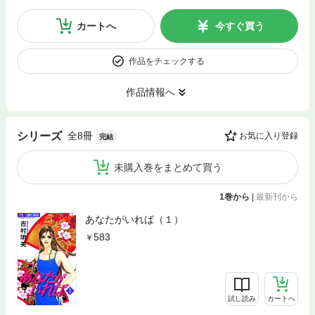
カートへ
今すぐ買う
作品をチェックする
作品情報へ
全8冊
シリーズ
お気に入り登録
完結
未購入巻をまとめて買う
1巻から
|
最新刊から
あなたがいれば（１）
583
試し読み
カートへ