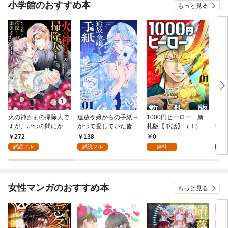
小学館のおすすめ本
もっと見る
火の神さまの掃除人で
追放令嬢からの手紙～
1000円ヒーロー 新
DIM
すが、いつの間にか花
かつて愛していた皆さ
札版【単話】（１）
9.
嫁として溺愛されてい
まへ 私のことなどお忘
272
138
0
8
ます【単話】（１）
れですか？～【単話】
試読フル
試読フル
無料
（１）
女性マンガのおすすめ本
もっと見る