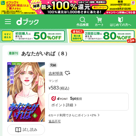
作品検索
カート
はじめての方へ
あなたがいれば（８）
最新刊
完結
吉村明美
マンガ
583
(税込)
5
pt
獲得
ポイント詳細
dカード利用でさらにポイント+2%
返品不可
試し読み