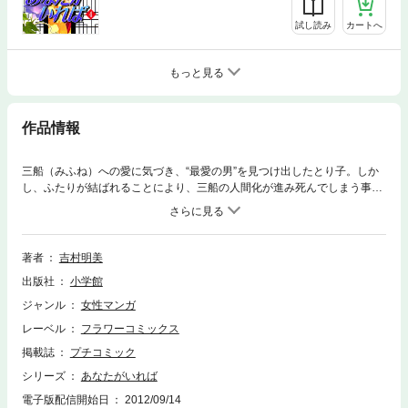
試し読み
カートへ
もっと見る
作品情報
三船（みふね）への愛に気づき、“最愛の男”を見つけ出したとり子。しか
し、ふたりが結ばれることにより、三船の人間化が進み死んでしまう事実
が発覚！！なんとか、その回避方法を探るとり子たちだったが…！？かぐ
や姫の大罪の謎が今明かされる！！現代版竹取物語☆感動のファンタジー
巨編が堂々完結。
著者
吉村明美
出版社
小学館
ジャンル
女性マンガ
レーベル
フラワーコミックス
掲載誌
プチコミック
シリーズ
あなたがいれば
電子版配信開始日
2012/09/14