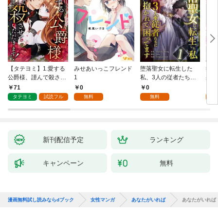
【タテヨミ】1.愛する
みせあいっこフレンド
堕落聖女に転生した
授か
公爵様、謹んで殺させ
1
私、3人の従者たちに
身籠
ていただきます！
抱かれて困ってます 第
して
71
0
0
2
1話
タテヨミ
試読フル
無料
無料
試
新刊配信予定
ランキング
キャンペーン
無料
漫画無料試し読みならdブック
女性マンガ
あなたがいれば
あなたがいれば