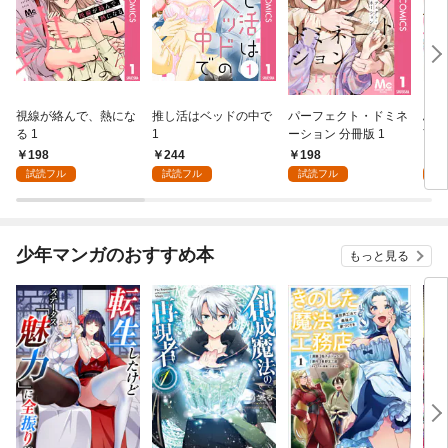
視線が絡んで、熱にな
推し活はベッドの中で
パーフェクト・ドミネ
ふし
る 1
1
ーション 分冊版 1
言っ
198
244
198
2
試読フル
試読フル
試読フル
試
少年マンガのおすすめ本
もっと見る