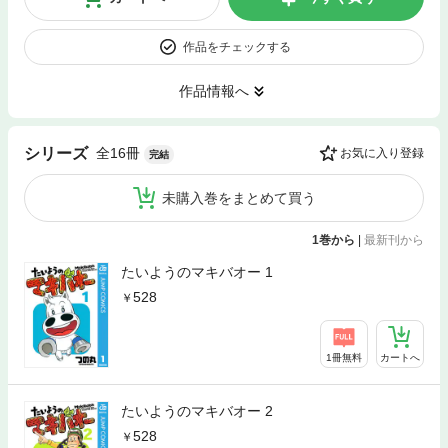
作品をチェックする
作品情報へ
全16冊
シリーズ
お気に入り登録
完結
未購入巻をまとめて買う
1巻から
|
最新刊から
たいようのマキバオー 1
528
1冊無料
カートへ
たいようのマキバオー 2
528