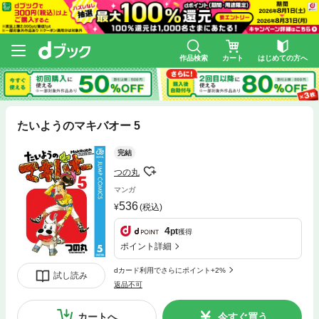
作品検索
カート
はじめての方へ
たいようのマキバオー 5
完結
つの丸
マンガ
536
(税込)
4
pt
獲得
ポイント詳細
dカード利用でさらにポイント+2%
試し読み
返品不可
カートへ
今すぐ買う