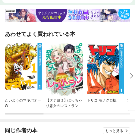
あわせてよく買われている本
たいようのマキバオー
【タテヨミ】ぽっちゃ
トリコ モノクロ版
湘南
W
り悪女のレストラン
同じ作者の本
もっと見る