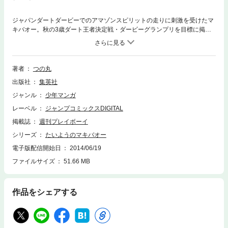
ジャパンダートダービーでのアマゾンスピリットの走りに刺激を受けたマ
キバオー。秋の3歳ダート王者決定戦・ダービーグランプリを目標に掲げ
九州でのトライアルレース挑戦を決意する。高知で勝ち星を順調に伸ば
し、臨んだ九州の荒炎賞には2頭のライバルが!?
著者
つの丸
出版社
集英社
ジャンル
少年マンガ
レーベル
ジャンプコミックスDIGITAL
掲載誌
週刊プレイボーイ
シリーズ
たいようのマキバオー
電子版配信開始日
2014/06/19
ファイルサイズ
51.66 MB
作品をシェアする