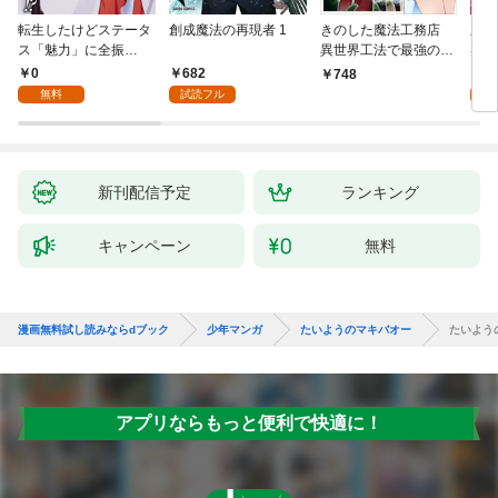
転生したけどステータ
創成魔法の再現者 1
きのした魔法工務店
王位
ス「魅力」に全振
異世界工法で最強の家
兆候
り！？(1)
づくりを（コミック）
入れ
0
682
0
748
１
る。
無料
試読フル
新刊配信予定
ランキング
キャンペーン
無料
漫画無料試し読みならdブック
少年マンガ
たいようのマキバオー
たいよう
アプリならもっと便利で快適に！