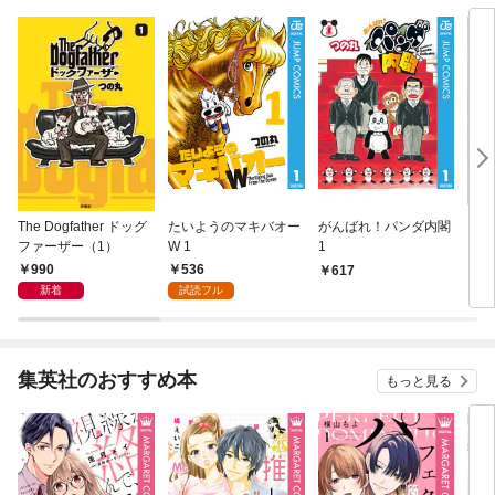
The Dogfather ドッグ
たいようのマキバオー
がんばれ！パンダ内閣
モン
ファーザー（1）
W 1
1
990
536
617
4
新着
試読フル
集英社のおすすめ本
もっと見る