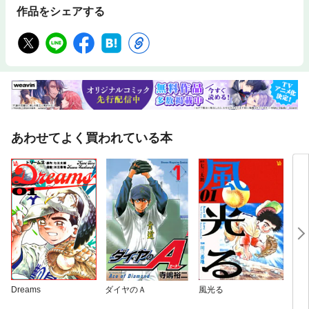
作品をシェアする
あわせてよく買われている本
Dreams
ダイヤのＡ
風光る
ダイ