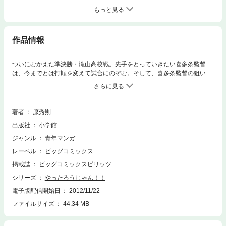
もっと見る
作品情報
ついにむかえた準決勝・滝山高校戦。先手をとっていきたい喜多条監督
は、今までとは打順を変えて試合にのぞむ。そして、喜多条監督の狙い通
り、初回表の攻撃で先制点をあげた朝霧学園。そして、絶好調の江崎は滝
山高のエース・真田と思いっきり勝負したいと言いだす。
著者
原秀則
出版社
小学館
ジャンル
青年マンガ
レーベル
ビッグコミックス
掲載誌
ビッグコミックスピリッツ
シリーズ
やったろうじゃん！！
電子版配信開始日
2012/11/22
ファイルサイズ
44.34 MB