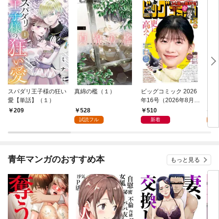
スパダリ王子様の狂い
真綿の檻（１）
ビッグコミック 2026
こん
愛【単話】（１）
年16号（2026年8月7
（１
日発売）
528
510
5
209
試読フル
新着
試
青年マンガのおすすめ本
もっと見る