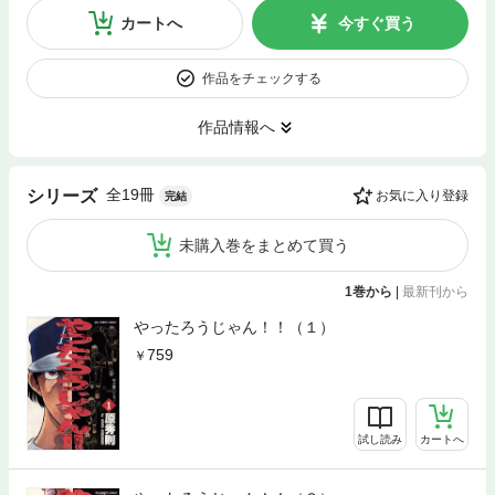
カートへ
今すぐ買う
作品をチェックする
作品情報へ
全19冊
シリーズ
お気に入り登録
完結
未購入巻をまとめて買う
1巻から
|
最新刊から
やったろうじゃん！！（１）
759
試し読み
カートへ