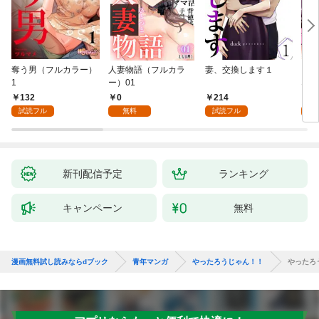
奪う男（フルカラー）
人妻物語（フルカラ
妻、交換します１
ごめ
1
ー）01
ない
132
0
214
1
試読フル
無料
試読フル
試
新刊配信予定
ランキング
キャンペーン
無料
漫画無料試し読みならdブック
青年マンガ
やったろうじゃん！！
やったろ