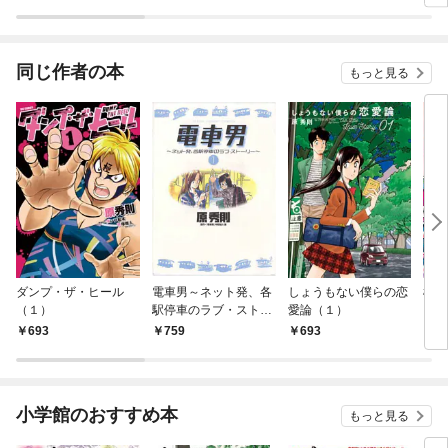
同じ作者の本
もっと見る
ダンプ・ザ・ヒール
電車男～ネット発、各
しょうもない僕らの恋
桜桃
（１）
駅停車のラブ・ストー
愛論（１）
リー～（１）
693
759
693
6
小学館のおすすめ本
もっと見る