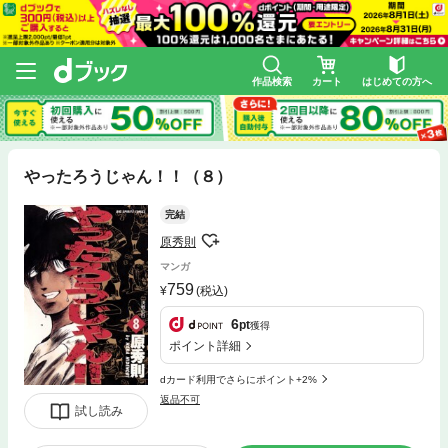
作品検索
カート
はじめての方へ
やったろうじゃん！！（８）
完結
原秀則
マンガ
759
(税込)
6
pt
獲得
ポイント詳細
dカード利用でさらにポイント+2%
返品不可
試し読み