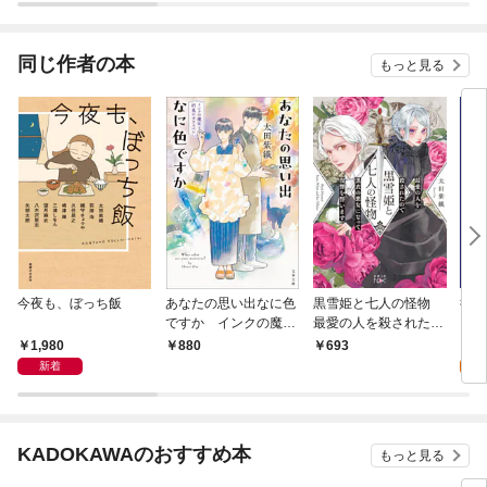
同じ作者の本
もっと見る
今夜も、ぼっち飯
あなたの思い出なに色
黒雪姫と七人の怪物
後宮
ですか インクの魔女
最愛の人を殺されたの
1
と約束のガラスペン
で黒衣の悪女になって
1,980
0
880
693
復讐を誓います（新潮
新着
文庫nex）
KADOKAWAのおすすめ本
もっと見る