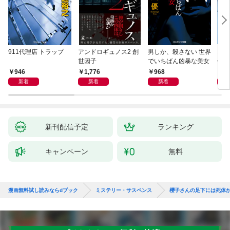
911代理店 トラップ
アンドロギュノス2 創
男しか、殺さない 世界
スー
世因子
でいちばん凶暴な美女
件〈
946
1,776
968
9
新着
新着
新着
新刊配信予定
ランキング
キャンペーン
無料
漫画無料試し読みならdブック
ミステリー・サスペンス
櫻子さんの足下には死体