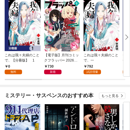
これは我々夫婦のこと
【電子版】月刊コミッ
これは我々夫婦のこと
チェ
で、【分冊版】 1
クフラッパー 2026年9
で、一
冊版
月号
0
730
792
0
無料
新着
試読増量
ミステリー・サスペンスのおすすめ本
もっと見る