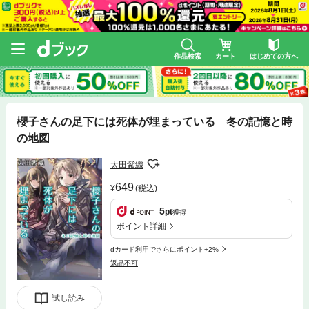
作品検索
カート
はじめての方へ
櫻子さんの足下には死体が埋まっている 冬の記憶と時
の地図
太田紫織
649
(税込)
5
pt
獲得
ポイント詳細
dカード利用でさらにポイント+2%
返品不可
試し読み