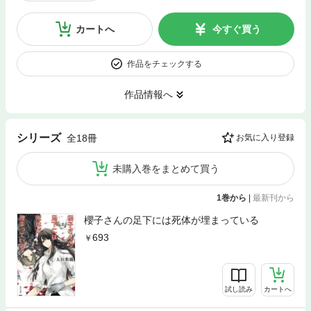
カートへ
今すぐ買う
作品をチェックする
作品情報へ
シリーズ
全18冊
お気に入り登録
未購入巻をまとめて買う
1巻から
|
最新刊から
櫻子さんの足下には死体が埋まっている
693
試し読み
カートへ