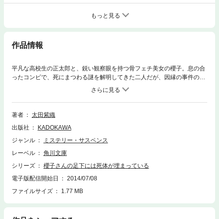
もっと見る
作品情報
平凡な高校生の正太郎と、鋭い観察眼を持つ骨フェチ美女の櫻子。息の合
ったコンビで、死にまつわる謎を解明してきた二人だが、因縁の事件の調
査のため、函館に旅をすることになり・・・。シリーズ初の長編！
著者
太田紫織
出版社
KADOKAWA
ジャンル
ミステリー・サスペンス
レーベル
角川文庫
シリーズ
櫻子さんの足下には死体が埋まっている
電子版配信開始日
2014/07/08
ファイルサイズ
1.77 MB