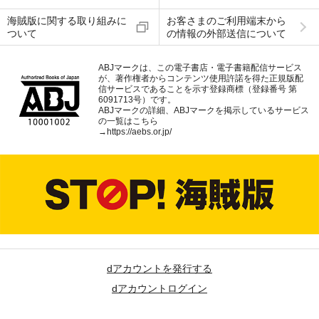
海賊版に関する取り組みに
お客さまのご利用端末から
ついて
の情報の外部送信について
ABJマークは、この電子書店・電子書籍配信サービス
が、著作権者からコンテンツ使用許諾を得た正規版配
信サービスであることを示す登録商標（登録番号 第
6091713号）です。
ABJマークの詳細、ABJマークを掲示しているサービス
の一覧はこちら
→
https://aebs.or.jp/
dアカウントを発行する
dアカウントログイン