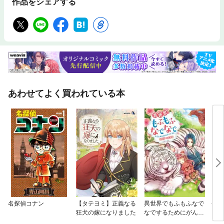
作品をシェアする
あわせてよく買われている本
名探偵コナン
【タテヨミ】正義なる
異世界でもふもふなで
金田
狂犬の嫁になりました
なでするためにがんば
ってます。