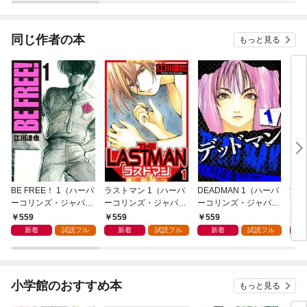
同じ作者の本
もっと見る
BE FREE！ 1（ハーパ
ラストマン 1（ハーパ
DEADMAN 1（ハーパ
源氏
ーコリンズ・ジャパン
ーコリンズ・ジャパン
ーコリンズ・ジャパン
（ハ
×アルト出版）
×アルト出版）
×アルト出版）
ジャ
559
559
559
9
版）
新着
試読フル
新着
試読フル
新着
試読フル
小学館のおすすめ本
もっと見る