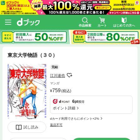
作品検索
カート
はじめての方へ
東京大学物語（３０）
完結
江川達也
マンガ
759
(税込)
6
pt
獲得
ポイント詳細
dカード利用でさらにポイント+2%
返品不可
試し読み