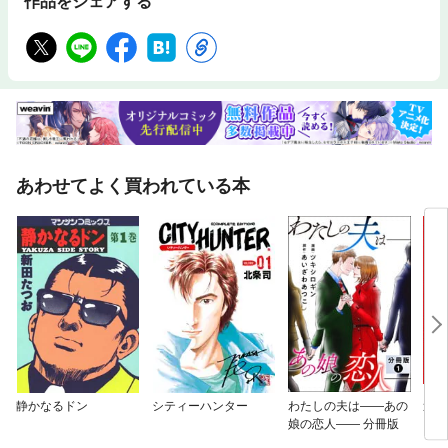
作品をシェアする
あわせてよく買われている本
静かなるドン
シティーハンター
わたしの夫は——あの
逃げ
娘の恋人—— 分冊版