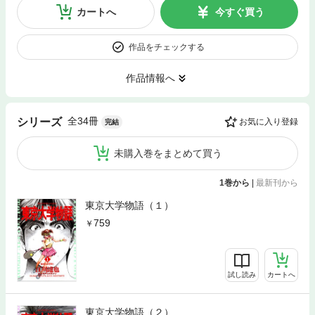
カートへ
今すぐ買う
作品をチェックする
作品情報へ
全34冊
シリーズ
お気に入り登録
完結
未購入巻をまとめて買う
1巻から
|
最新刊から
東京大学物語（１）
759
試し読み
カートへ
東京大学物語（２）