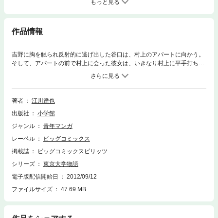
もっと見る
作品情報
吉野に胸を触られ反射的に逃げ出した谷口は、村上のアパートに向かう。
そして、アパートの前で村上に会った彼女は、いきなり村上に平手打ちを
くらわし、「あんたは最低！」と罵る。壮絶な言い争いバトルとなるが、
突然村上にキスされ、うっとりする谷口…。しかし、それも束の間、すぐ
に我に返り村上を思いっきり突き飛ばして逃走する。一方村上は、キスし
たことで自分は谷口に恋していることを、はっきりと自覚する…。
著者
江川達也
出版社
小学館
ジャンル
青年マンガ
レーベル
ビッグコミックス
掲載誌
ビッグコミックスピリッツ
シリーズ
東京大学物語
電子版配信開始日
2012/09/12
ファイルサイズ
47.69 MB