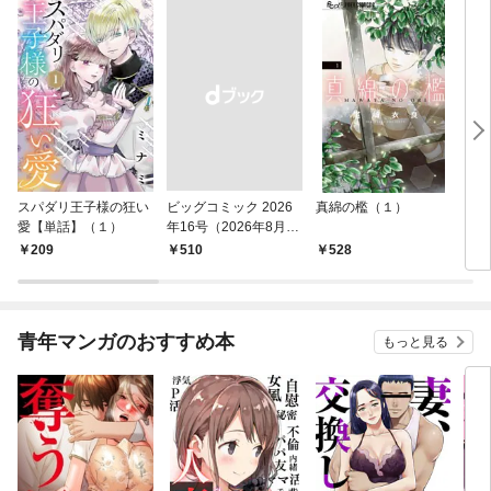
スパダリ王子様の狂い
ビッグコミック 2026
真綿の檻（１）
こん
愛【単話】（１）
年16号（2026年8月7
（１
日発売）
209
￥510
528
5
青年マンガのおすすめ本
もっと見る