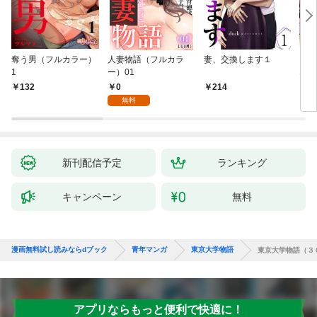
奪う男（フルカラー）
人妻物語（フルカラ
妻、交換します１
ごめ
1
ー）01
ない
0
132
214
1
無料
新刊配信予定
ランキング
キャンペーン
無料
漫画無料試し読みならdブック
青年マンガ
東京大学物語
東京大学物語（３
アプリならもっと便利で快適に！