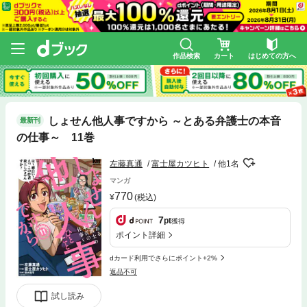
作品検索
カート
はじめての方へ
しょせん他人事ですから ～とある弁護士の本音
最新刊
の仕事～ 11巻
左藤真通
富士屋カツヒト
他1名
マンガ
770
(税込)
7
pt
獲得
ポイント詳細
dカード利用でさらにポイント+2%
返品不可
試し読み