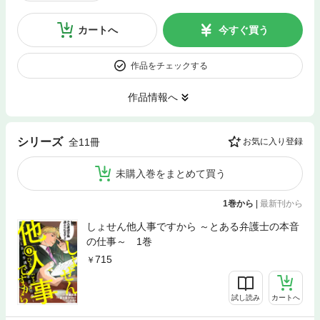
カートへ
今すぐ買う
作品をチェックする
作品情報へ
シリーズ
全11冊
お気に入り登録
未購入巻をまとめて買う
1巻から
|
最新刊から
しょせん他人事ですから ～とある弁護士の本音
の仕事～ 1巻
715
試し読み
カートへ