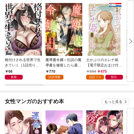
格付けされる世界で生
魔導書令嬢～伝説の魔
土かぶりのエレナ姫
寿々
きていく［1話売り］
導書を修復したら最強
【電子限定おまけ付
生活
第1話
の精霊が味方になりま
き】 1巻
66
770
594
475
7
した（クールな王弟殿
新着
試読増量
試読フル
割引
試
下がなぜかいつもそば
にいます）～【おまけ
描き下ろし付き】 1
巻
女性マンガのおすすめ本
もっと見る