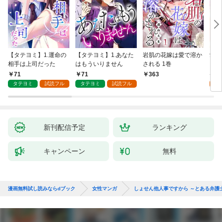
【タテヨミ】1.運命の
【タテヨミ】1.あなた
岩肌の花嫁は愛で溶か
愛し
相手は上司だった
はもういりません
される 1巻
い 
71
71
1
363
タテヨミ
試読フル
タテヨミ
試読フル
試
新刊配信予定
ランキング
キャンペーン
無料
漫画無料試し読みならdブック
女性マンガ
しょせん他人事ですから ～とある弁護