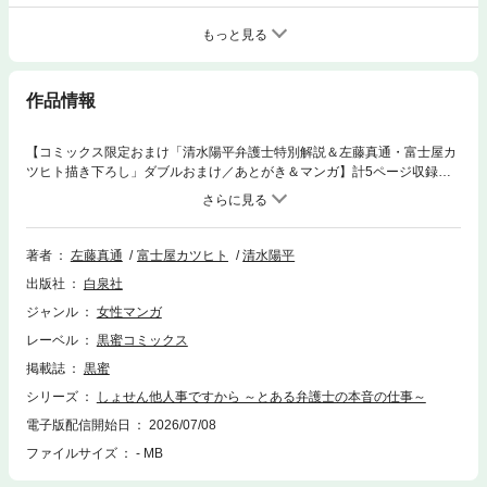
もっと見る
作品情報
【コミックス限定おまけ「清水陽平弁護士特別解説＆左藤真通・富士屋カ
ツヒト描き下ろし」ダブルおまけ／あとがき＆マンガ】計5ページ収録あ
り！ 新シリーズはマンガ業界編！ 200X年のマンガ業界、とある編集
部。ひとりの新人漫画家と、ひとりの新人編集者。彼らが始めた挑戦的な
連載は匿名掲示板のマンガ板でも全く話題にならず…。だが、アンチによ
る悪口カキコの連投が運命を変える！？ 「マジでキツイこのマンガ ( ﾟ
著者
左藤真通
富士屋カツヒト
清水陽平
Дﾟ)」そして…？ 誰もが今日にも被害者に、そして加害者になる、現代
出版社
白泉社
の闇！ 他人事ではいられない誹謗中傷＆情報開示請求のリアルドラマ！
（このコミックスには「しょせん他人事ですから ～とある弁護士の本音の
ジャンル
女性マンガ
仕事～［ばら売り］［黒蜜］第51～55話」を収録しております）
レーベル
黒蜜コミックス
掲載誌
黒蜜
シリーズ
しょせん他人事ですから ～とある弁護士の本音の仕事～
電子版配信開始日
2026/07/08
ファイルサイズ
- MB