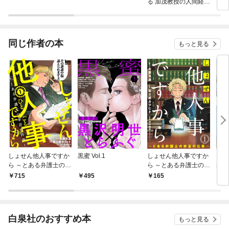
る 加茂教授の人間経済
学講義
同じ作者の本
もっと見る
しょせん他人事ですか
黒蜜 Vol.1
しょせん他人事ですか
19
ら ～とある弁護士の本
ら ～とある弁護士の本
晃の
音の仕事～ 1巻
音の仕事～［ばら売
715
495
165
7
り］第1話［黒蜜］
白泉社のおすすめ本
もっと見る