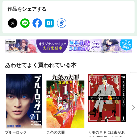
作品をシェアする
あわせてよく買われている本
ブルーロック
九条の大罪
カモのネギには毒があ
ドラ