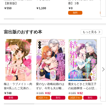
【新装版】
冊】 1巻
1巻
0
0
550
1,100
無料
宙出版のおすすめ本
もっと見る
極上・ラブメイト～肉
愛のない政略結婚のは
魔女もどきと欠陥王子
婚約
食H系ふたご兄弟のお
ずが、今宵も夫が離し
の結婚事情 ～心が読め
やし
気にいり～
てくれません～無骨な
ちゃうので、あなたの
器用
748
165
82
165
82
1
将軍は最愛妻に滾る恋
本心なんてお見通しで
た【
新着
試読フル
割引
試読フル
割引
情を注ぐ～【単話売】
す～【単話売】 1話
1話