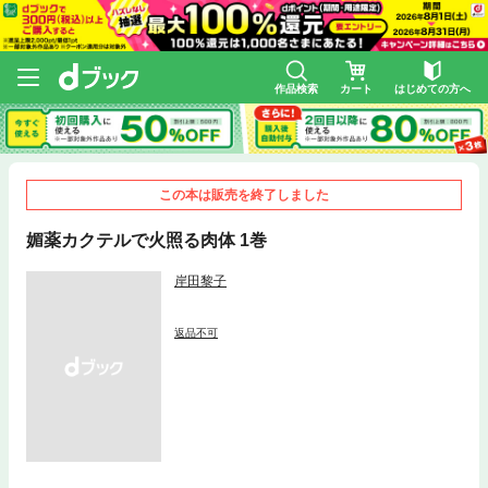
作品検索
カート
はじめての方へ
この本は販売を終了しました
媚薬カクテルで火照る肉体 1巻
岸田黎子
返品不可