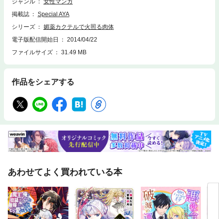
ジャンル
女性マンガ
掲載誌
Special AYA
シリーズ
媚薬カクテルで火照る肉体
電子版配信開始日
2014/04/22
ファイルサイズ
31.49 MB
作品をシェアする
あわせてよく買われている本