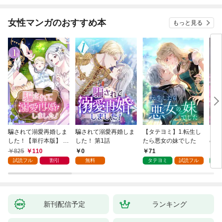
女性マンガのおすすめ本
もっと見る
騙されて溺愛再婚しま
騙されて溺愛再婚しま
【タテヨミ】1.転生し
【タ
した！【単行本版】 1
した！ 第1話
たら悪女の妹でした
の私
巻
825
110
0
71
7
試読フル
割引
無料
タテヨミ
試読フル
タ
新刊配信予定
ランキング