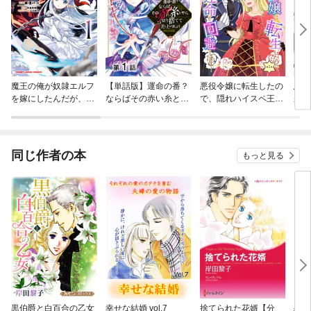
魔王の俺が奴隷エルフ
【単話版】運命の番？
悪役令嬢に転生したの
悪役
を嫁にしたんだが、ど
ならばその赤い糸とや
で、隠れハイスペ王子
が、
う愛でればいい？
ら切り捨てて差し上げ
と破滅の運命を回避し
たな
ましょう@COMIC
ます！
霊と
れた
息と
同じ作者の本
もっと見る
うで
（コ
黒伯爵と白百合の乙女
幸せな結婚 vol.7
捨てられた花婿【分
恋の