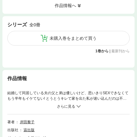
作品情報へ
シリーズ
全0冊
未購入巻をまとめて買う
1巻から
|
最新刊から
作品情報
結婚して同居している夫の父と弟は優しいけど、思いきりSEXできなくて
もう半年もイケてない! とうとうキレて家を出た私が迷い込んだのは不思
議なバー。そこでカクテルを飲むうちに、すっごくエッチな事態になっ
て…!?｢カクテルは“X・Y・Z”｣｢あなたへのカード｣｢花言葉をあなたに｣｢林
檎は誘う｣
著者
岸田黎子
出版社
宙出版