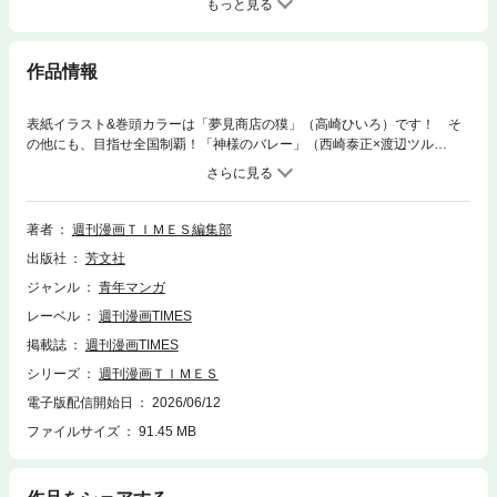
もっと見る
作品情報
表紙イラスト&巻頭カラーは「夢見商店の獏」（高崎ひいろ）です！ そ
の他にも、目指せ全国制覇！「神様のバレー」（西崎泰正×渡辺ツル
ヤ）、復讐×DIY!!「復讐装置いかがですか？」（吉川鋭利）、十人十色の
ごちそう日誌「ごほうびごはん」（こもとも子）、性と愛憎が渦巻くラブ
ホの世界！「ラブホテル恐猥談」（好本拓朗）、「アオのひと ～こどもと
おとなの発達支援員 神崎歩～」（青村栄里）など、見逃せないラインナッ
著者
週刊漫画ＴＩＭＥＳ編集部
プでお届け！ ※本作品は紙版刊行物を電子化したものです。
出版社
芳文社
ジャンル
青年マンガ
レーベル
週刊漫画TIMES
掲載誌
週刊漫画TIMES
シリーズ
週刊漫画ＴＩＭＥＳ
電子版配信開始日
2026/06/12
ファイルサイズ
91.45 MB