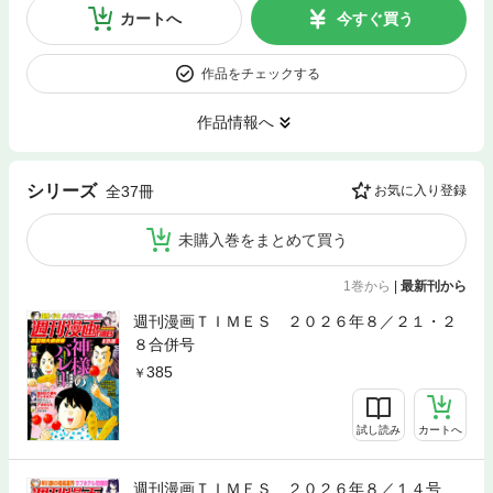
カートへ
今すぐ買う
作品をチェックする
作品情報へ
シリーズ
全37冊
お気に入り登録
未購入巻をまとめて買う
1巻から
|
最新刊から
週刊漫画ＴＩＭＥＳ ２０２６年８／２１・２
８合併号
385
試し読み
カートへ
週刊漫画ＴＩＭＥＳ ２０２６年８／１４号