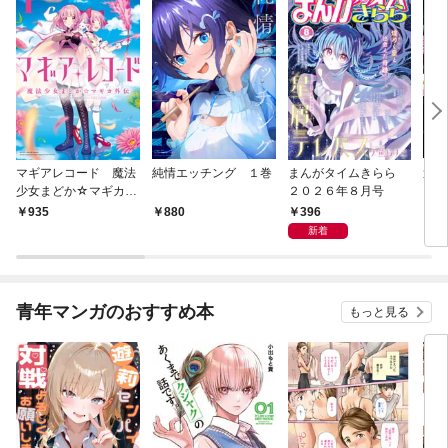
マギアレコード 魔法
純情エッチング １巻
まんがタイムきらら
週
少女まどか☆マギカ外
２０２６年８月号
２０
伝 １巻
２８
396
935
880
3
新着
青年マンガのおすすめ本
もっと見る