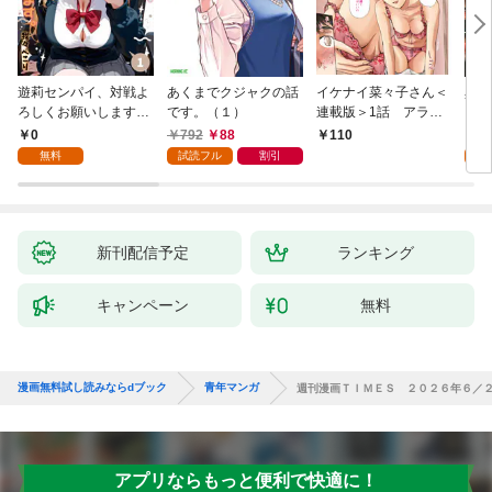
遊莉センパイ、対戦よ
あくまでクジャクの話
イケナイ菜々子さん＜
異世
ろしくお願いします。
です。（１）
連載版＞1話 アラフ
1
ォー女神と初体験
0
792
88
7
110
無料
試読フル
割引
試
新刊配信予定
ランキング
キャンペーン
無料
漫画無料試し読みならdブック
青年マンガ
週刊漫画ＴＩＭＥＳ ２０２６年６／
アプリならもっと便利で快適に！