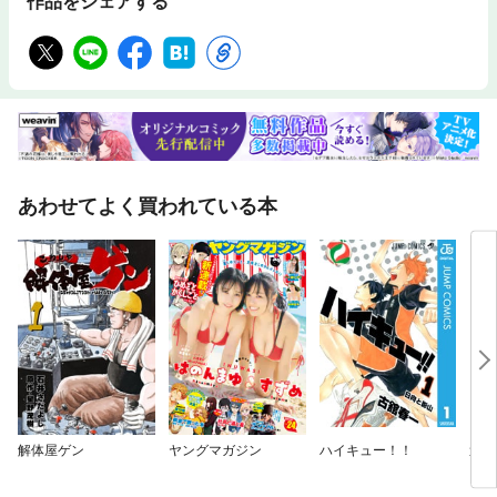
作品をシェアする
あわせてよく買われている本
解体屋ゲン
ヤングマガジン
ハイキュー！！
週刊