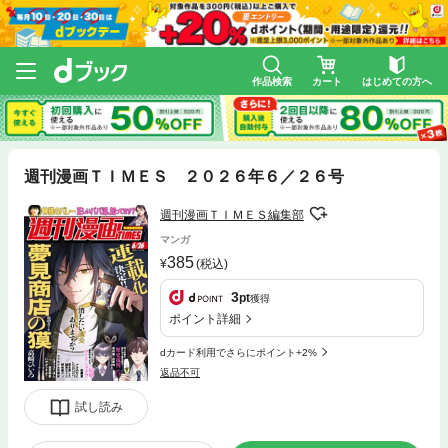
作品検索
カート
はじめての方へ
週刊漫画ＴＩＭＥＳ ２０２６年６／２６号
週刊漫画ＴＩＭＥＳ編集部
マンガ
385
(税込)
3
pt
獲得
ポイント詳細
dカード利用でさらにポイント+2%
返品不可
試し読み