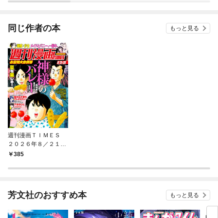
同じ作者の本
もっと見る
週刊漫画ＴＩＭＥＳ
２０２６年８／２１・
２８合併号
385
芳文社のおすすめ本
もっと見る