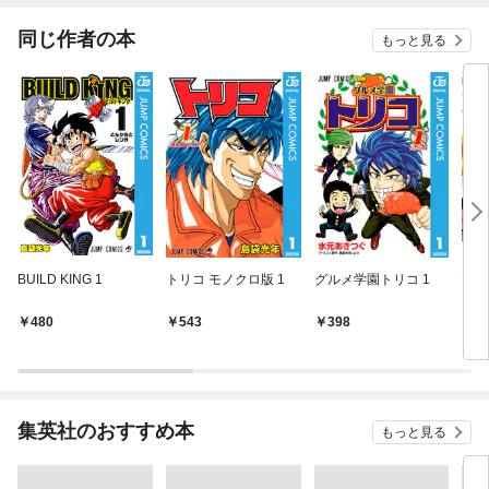
～
同じ作者の本
もっと見る
BUILD KING 1
トリコ モノクロ版 1
グルメ学園トリコ 1
RIN
480
543
398
5
集英社のおすすめ本
もっと見る