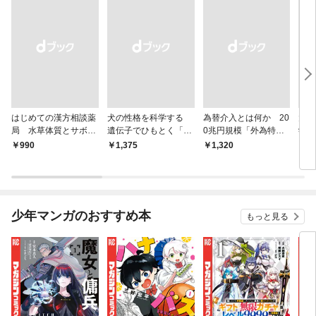
はじめての漢方相談薬
犬の性格を科学する
為替介入とは何か 20
大江
局 水草体質とサボテ
遺伝子でひもとく「最
0兆円規模「外為特
学と
ン体質
良の友」の進化
会」が生まれた謎
から
￥990
￥1,375
￥1,320
￥1,
少年マンガのおすすめ本
もっと見る