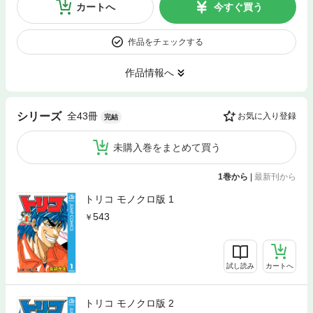
カートへ
今すぐ買う
作品をチェックする
作品情報へ
全43冊
シリーズ
お気に入り登録
完結
未購入巻をまとめて買う
1巻から
|
最新刊から
トリコ モノクロ版 1
543
試し読み
カートへ
トリコ モノクロ版 2