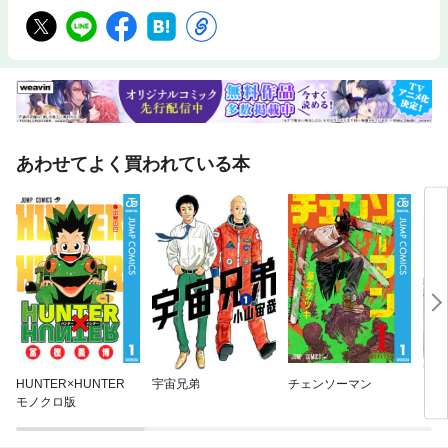
あわせてよく買われている本
HUNTER×HUNTER
宇宙兄弟
チェンソーマン
３か
モノクロ版
と思
た僕
な彼