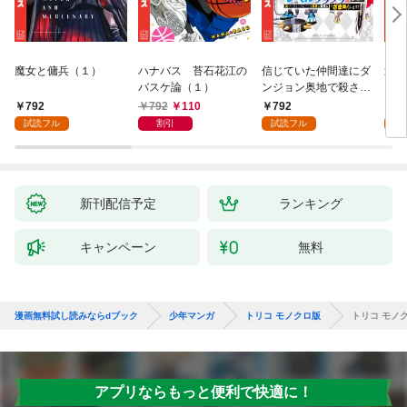
魔女と傭兵（１）
ハナバス 苔石花江の
信じていた仲間達にダ
追放
バスケ論（１）
ンジョン奥地で殺され
『自
かけたがギフト『無限
領地
792
792
110
792
7
ガチャ』でレベル９９
強の
試読フル
割引
試読フル
試
９９の仲間達を手に入
～最
れて元パーティーメン
で始
バーと世界に復讐＆
拓ス
『ざまぁ！』します！
（１
（１）
新刊配信予定
ランキング
キャンペーン
無料
漫画無料試し読みならdブック
少年マンガ
トリコ モノクロ版
トリコ モノク
アプリならもっと便利で快適に！