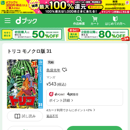
作品検索
カート
はじめての方へ
トリコ モノクロ版 31
完結
島袋光年
マンガ
543
(税込)
4
pt
獲得
ポイント詳細
dカード利用でさらにポイント+2%
試し読み
返品不可