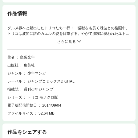
作品情報
グルメ界へと船出したトリコたち一行！ 猛獣をも貫く棘波との格闘中、
トリコは波間に謎のカエルの姿を目撃する。やがて濃霧に覆われたユトウ
島へ上陸するが、そこにはトリコたちを拒絶する恐るべき罠が!?
著者
島袋光年
出版社
集英社
ジャンル
少年マンガ
レーベル
ジャンプコミックスDIGITAL
掲載誌
週刊少年ジャンプ
シリーズ
トリコ モノクロ版
電子版配信開始日
2014/09/04
ファイルサイズ
52.64 MB
作品をシェアする