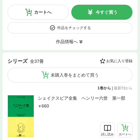
カートへ
今すぐ買う
作品をチェックする
作品情報へ
シリーズ
全37冊
お気に入り登録
未購入巻をまとめて買う
1巻から
|
最新刊から
シェイクスピア全集 ヘンリー六世 第一部
660
試し読み
カートへ