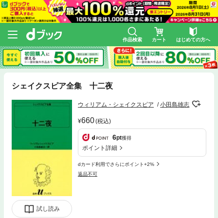
作品検索
カート
はじめての方へ
シェイクスピア全集 十二夜
ウィリアム・シェイクスピア
小田島雄志
660
(税込)
6
pt
獲得
ポイント詳細
dカード利用でさらにポイント+2%
返品不可
試し読み