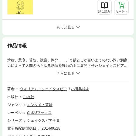
試し読み
カートへ
もっと見る
作品情報
滑稽、悲哀、苦悩、歓喜、陶酔……。奇蹟としか言いようのない深い洞察
力によって人間のあらゆる感情を舞台の上に展開させたシェイクスピアの
全劇作を生きた日本語に移した名翻訳。
著者
ウィリアム・シェイクスピア
小田島雄志
出版社
白水社
ジャンル
エンタメ・芸能
レーベル
白水Uブックス
シリーズ
シェイクスピア全集
電子版配信開始日
2014/06/28