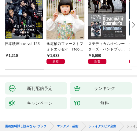
日本映画navi vol.123
永尾柚乃ファーストフ
ステディカムオペレー
テレ
ォトエッセイ ゆのも
ターズ・ハンドブック
集 
のがたり
日本語版 電子版 第２
ーズ
1,683
6,600
1
1,210
版
ウル
新着
新着
【電
新刊配信予定
ランキング
キャンペーン
無料
漫画無料試し読みならdブック
エンタメ・芸能
シェイクスピア全集
シェイ