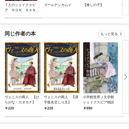
７人のシェイクスピ
ゴールデンカムイ
【推しの子】
葬送
ア ＮＯＮ ＳＡＮ
Ｚ ＤＲＯＩＣＴ
同じ作者の本
もっと見る
ヴェニスの商人 【ひ
ヴェニスの商人 【漢
小学館世界Ｊ文学館
Rom
らがな・カタカナ】
字仮名交じり文】
シェイクスピア物語
テッ
ズ 
220
220
990
9
ット