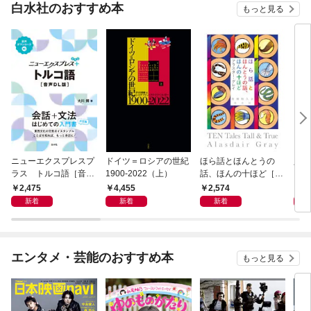
白水社のおすすめ本
もっと見る
ニューエクスプレスプ
ドイツ＝ロシアの世紀
ほら話とほんとうの
人生
ラス トルコ語［音声
1900-2022（上）
話、ほんの十ほど［新
DL版］
装版］
2,475
4,455
2,574
1,
新着
新着
新着
エンタメ・芸能のおすすめ本
もっと見る