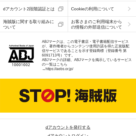
dアカウント2段階認証とは
Cookieの利用について
海賊版に関する取り組みに
お客さまのご利用端末から
ついて
の情報の外部送信について
ABJマークは、この電子書店・電子書籍配信サービス
が、著作権者からコンテンツ使用許諾を得た正規版配
信サービスであることを示す登録商標（登録番号 第
6091713号）です。
ABJマークの詳細、ABJマークを掲示しているサービス
の一覧はこちら
→
https://aebs.or.jp/
dアカウントを発行する
dアカウントログイン