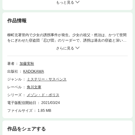
もっと見る
作品情報
柳町北署管内で少女の誘拐事件が発生。少女の祖父・然治は、かつて世間
をにぎわせた窃盗団「忍び団」のリーダーで、誘拐は過去の窃盗と深い関
りがあった。メゾンの面々は、少女を探す然治に協力するが……。
著者
加藤実秋
出版社
KADOKAWA
ジャンル
ミステリー・サスペンス
レーベル
角川文庫
シリーズ
メゾン・ド・ポリス
電子版配信開始日
2021/03/24
ファイルサイズ
1.85 MB
作品をシェアする