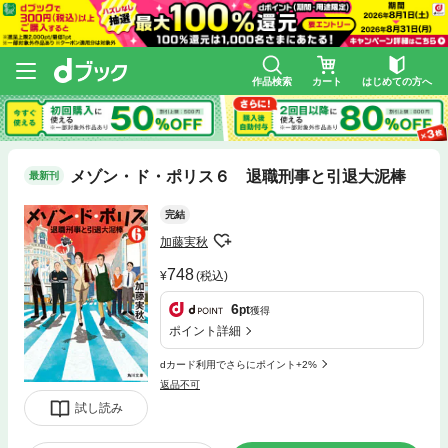
作品検索
カート
はじめての方へ
メゾン・ド・ポリス６ 退職刑事と引退大泥棒
最新刊
完結
加藤実秋
748
(税込)
6
pt
獲得
ポイント詳細
dカード利用でさらにポイント+2%
返品不可
試し読み