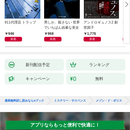
911代理店 トラップ
男しか、殺さない 世界
アンドロギュノス2 創
姐御
でいちばん凶暴な美女
世因子
946
968
1,776
1,
新着
新着
新着
新刊配信予定
ランキング
キャンペーン
無料
漫画無料試し読みならdブック
ミステリー・サスペンス
メゾン・ド・ポリス
アプリならもっと便利で快適に！