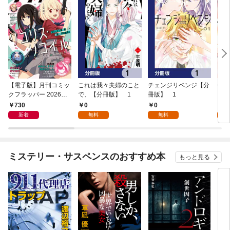
【電子版】月刊コミッ
これは我々夫婦のこと
チェンジリベンジ【分
チェ
クフラッパー 2026年9
で、【分冊版】 1
冊版】 1
月号
730
0
0
7
新着
無料
無料
試
ミステリー・サスペンスのおすすめ本
もっと見る