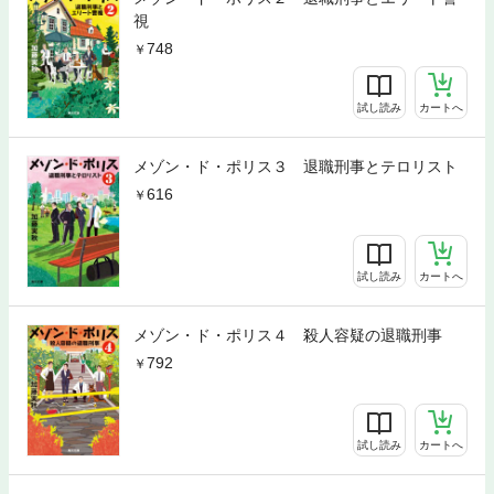
視
748
試し読み
カートへ
メゾン・ド・ポリス３ 退職刑事とテロリスト
616
試し読み
カートへ
メゾン・ド・ポリス４ 殺人容疑の退職刑事
792
試し読み
カートへ