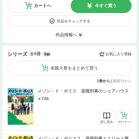
カートへ
今すぐ買う
作品をチェックする
作品情報へ
全6冊
シリーズ
お気に入り登録
完結
未購入巻をまとめて買う
1巻から
|
最新刊から
メゾン・ド・ポリス 退職刑事のシェアハウス
748
試し読み
カートへ
メゾン・ド・ポリス２ 退職刑事とエリート警