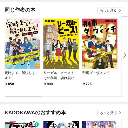
同じ作者の本
もっと見る
定時までに解決しま
リーガル・ピース！
刑事ダ・ヴィンチ
警視
す！
その和解、請け負いま
【分
す
0
858
880
726
KADOKAWAのおすすめ本
もっと見る