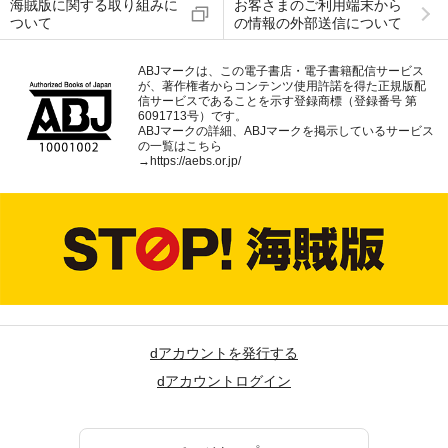
海賊版に関する取り組みに
お客さまのご利用端末から
ついて
の情報の外部送信について
ABJマークは、この電子書店・電子書籍配信サービス
が、著作権者からコンテンツ使用許諾を得た正規版配
信サービスであることを示す登録商標（登録番号 第
6091713号）です。
ABJマークの詳細、ABJマークを掲示しているサービス
の一覧はこちら
→
https://aebs.or.jp/
dアカウントを発行する
dアカウントログイン