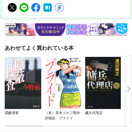
あわせてよく買われている本
隠蔽捜査
（有）斉木ゴルフ製作
傭兵代理店
八咫
所物語 プライド