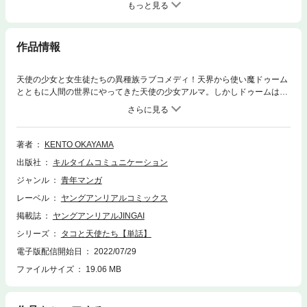
もっと見る
作品情報
天使の少女と女生徒たちの異種族ラブコメディ！天界から使い魔ドゥーム
とともに人間の世界にやってきた天使の少女アルマ。しかしドゥームはな
ぜか百合漫画から吸収したHな知識で四六時中アルマに触手でスキンシッ
プをするため、アルマはうまく友達ができずうなだれる日々を過ごしてい
た。第5話は女生徒に告白される事が多いミルカが返事の練習をアルマと
することに、二人きりでお互いの良さを知っていったところ、暴走したド
著者
KENTO OKAYAMA
ゥームが二人に触手を伸ばし…！？
出版社
キルタイムコミュニケーション
ジャンル
青年マンガ
レーベル
ヤングアンリアルコミックス
掲載誌
ヤングアンリアルJINGAI
シリーズ
タコと天使たち【単話】
電子版配信開始日
2022/07/29
ファイルサイズ
19.06 MB