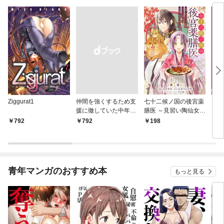
Ziggurat1
仲間を強くするため支
七十二候ノ国の後宮薬
オー
援に徹していた中年冒
膳医 ～見習い陶仙女で
き～
険者、追放され自分だ
すが、もふもふ達とお
令嬢
792
￥792
198
1
けの最強ギルドを作
妃様の問題を解決しま
くな
る ～【シェアリン
す～ 第1話
出る
グ】スキルでステータ
スは思いのまま！ 恩
恵に気づいたってもう
青年マンガのおすすめ本
もっと見る
遅い！～1