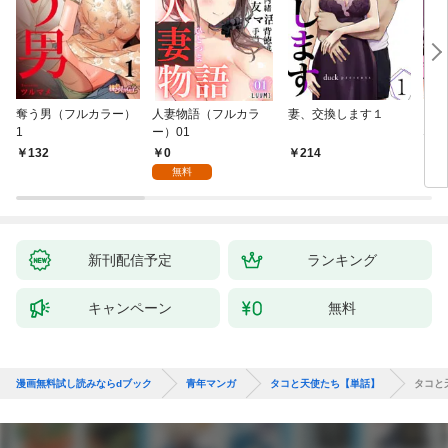
奪う男（フルカラー）
人妻物語（フルカラ
妻、交換します１
ごめ
1
ー）01
ない
0
132
214
1
無料
新刊配信予定
ランキング
キャンペーン
無料
漫画無料試し読みならdブック
青年マンガ
タコと天使たち【単話】
タコと