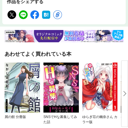
作品をシェアする
あわせてよく買われている本
屑の館 分冊版
SNSでHな募集してみ
ゆらぎ荘の幽奈さん カ
ベッ
た話
ラー版