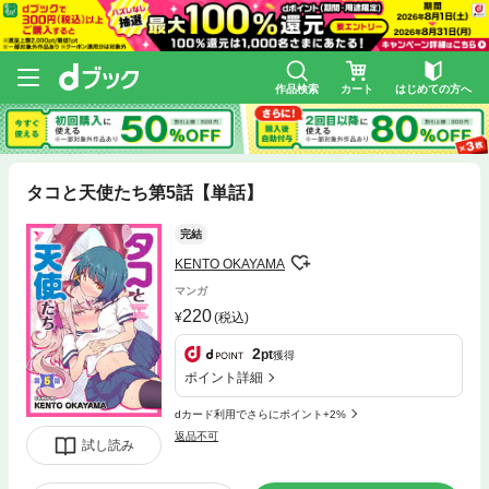
作品検索
カート
はじめての方へ
タコと天使たち第5話【単話】
完結
KENTO OKAYAMA
マンガ
220
(税込)
2
pt
獲得
ポイント詳細
dカード利用でさらにポイント+2%
返品不可
試し読み