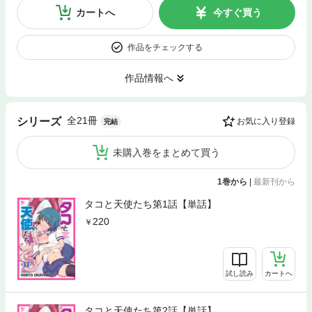
カートへ
今すぐ買う
作品をチェックする
作品情報へ
全21冊
シリーズ
お気に入り登録
完結
未購入巻をまとめて買う
1巻から
|
最新刊から
タコと天使たち第1話【単話】
220
試し読み
カートへ
タコと天使たち第2話【単話】