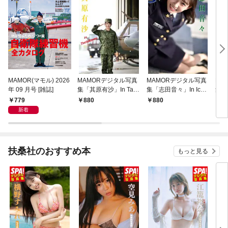
MAMOR(マモル) 2026
MAMORデジタル写真
MAMORデジタル写真
MA
年 09 月号 [雑誌]
集「其原有沙」In Tach
集「志田音々」In Ichig
集「
ikawa
aya
uka
779
880
880
8
新着
扶桑社のおすすめ本
もっと見る