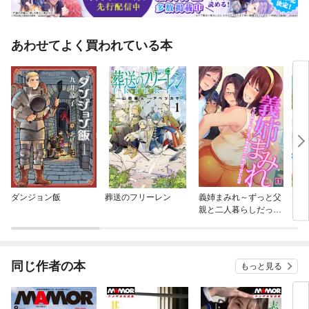
あわせてよく買われている本
ダンジョン飯
葬送のフリーレン
義姉まみれ～ずっと父
ヤン
親と二人暮らしだった
俺が義姉四人の家に放
り込まれた結果～
同じ作者の本
もっと見る