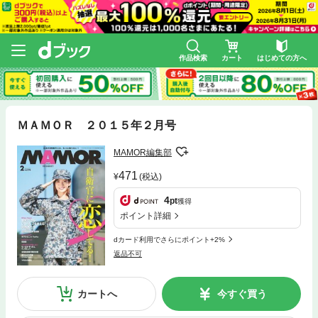
作品検索
カート
はじめての方へ
ＭＡＭＯＲ ２０１５年２月号
MAMOR編集部
471
(税込)
4
pt
獲得
ポイント詳細
dカード利用でさらにポイント+2%
返品不可
カートへ
今すぐ買う