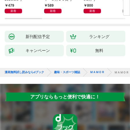
479
589
800
5
新着
新着
新着
新刊配信予定
ランキング
キャンペーン
無料
漫画無料試し読みならdブック
趣味・スポーツ雑誌
ＭＡＭＯＲ
ＭＡＭＯＲ
アプリならもっと便利で快適に！