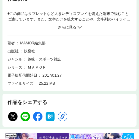
※この商品はタブレットなど大きいディスプレイを備えた端末で読むこと
に適しています。また、文字だけを拡大することや、文字列のハイライ
ト、検索、辞書の参照、引用などの機能が使用できません。国民とともに
防衛を考える情報誌日本の防衛を担って活躍している防衛省・衛隊の日頃
の活動・情報を広く国民に発信し、その報道活動を通して、日本の防衛に
対する問題を読者に提議していく雑誌。毎月、日本の防衛に関する旬な特
著者
MAMOR編集部
集や、自衛隊の基礎知識、日本各地に展開する部隊の活動紹介、装備品の
出版社
扶桑社
紹介など、わかりやすい記事と、迫力満点の写真で、日本の防衛の最前線
の情報が楽しく読める、防衛省公認のオフィシャル・マガジン。防人たち
ジャンル
趣味・スポーツ雑誌
の女神 木下ひなこ in Fuchu in Taura自衛官に恋してる！国民250人に聞
シリーズ
ＭＡＭＯＲ
きました「だから自衛官が好き！」Military Report 世界に誇るUS-1A、2
を支える実務者たち 海上自衛隊 岩国航空基地隊 管理隊
電子版配信開始日
2017/01/27
ファイルサイズ
25.22 MB
作品をシェアする