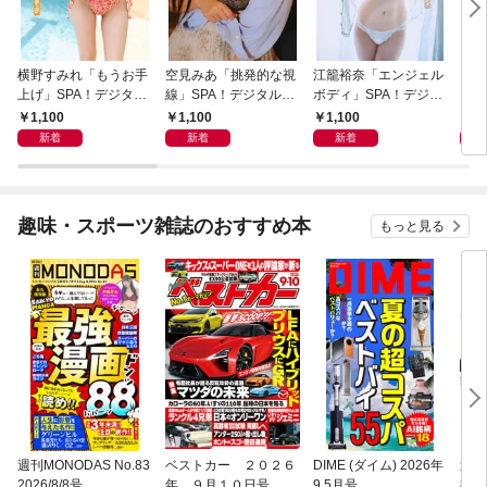
横野すみれ「もうお手
空見みあ「挑発的な視
江籠裕奈「エンジェル
アイ
上げ」SPA！デジタル
線」SPA！デジタル写
ボディ」SPA！デジタ
と“
写真集
真集
ル写真集
自分
1,100
1,100
1,100
1,
の5
新着
新着
新着
趣味・スポーツ雑誌のおすすめ本
もっと見る
週刊MONODAS No.83
ベストカー ２０２６
DIME (ダイム) 2026年
週刊
2026/8/8号
年 ９月１０日号
9.5月号
8/