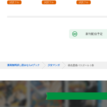
ます～辺境で自由を満
試読フル
試読フル
試読フル
喫中なので、今さら真
の聖女と言われても知
りません！～１
新刊配信予定
漫画無料試し読みならdブック
少女マンガ
桃色霊感バスガール 1巻