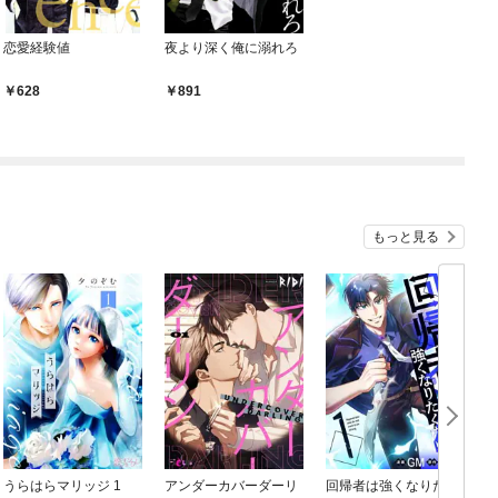
恋愛経験値
夜より深く俺に溺れろ
628
891
もっと見る
うらはらマリッジ 1
アンダーカバーダーリ
回帰者は強くなりたく