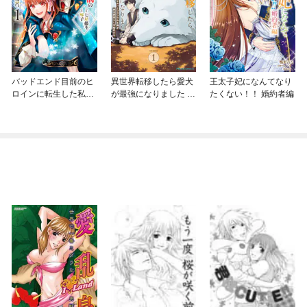
バッドエンド目前のヒ
異世界転移したら愛犬
王太子妃になんてなり
ロインに転生した私、
が最強になりました ～
たくない！！ 婚約者編
今世では恋愛するつも
シルバーフェンリルと
りがチートな兄が離し
俺が異世界暮らしを始
てくれません！？@C
めたら～ THE COMIC
OMIC