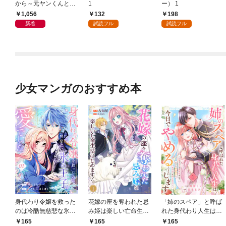
から～元ヤンくんとの
1
ー） 1
恋事情～ 1～6巻セッ
1,056
132
198
ト
新着
試読フル
試読フル
少女マンガのおすすめ本
身代わり令嬢を救った
花嫁の座を奪われた忌
「姉のスペア」と呼ば
のは冷酷無慈悲な氷の
み姫は楽しい亡命生活
れた身代わり人生は、
王子の愛でした１
はじめます！１
今日でやめることにし
165
165
165