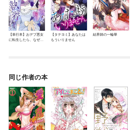
【単行本】おデブ悪女
【タテヨミ】あなたは
結界師の一輪華
に転生したら、なぜか
もういりません
ラスボス王子様に執着
されています
同じ作者の本