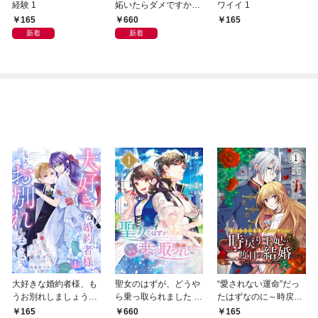
経験 1
妬いたらダメですか？
ワイイ 1
～【描き下ろしおまけ
165
660
165
付き特装版】 1
新着
新着
大好きな婚約者様、も
聖女のはずが、どうや
“愛されない運命”だっ
うお別れしましょう。
ら乗っ取られました 1
たはずなのに～時戻り
１
巻
王妃の二度目の結婚～
165
165
660