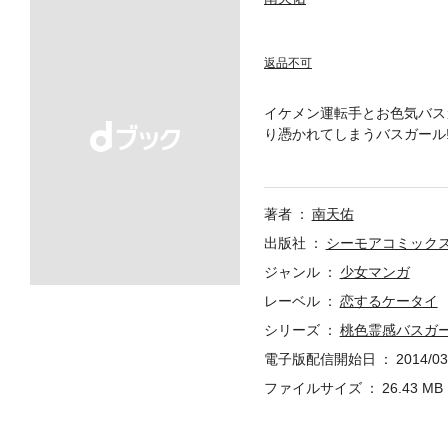
返品不可
イケメン運転手とお色気バス
り憑かれてしまうバスガール
て…。南天佑先生待望の新作!
著者
南天佑
出版社
シーモアコミック
ジャンル
少女マンガ
レーベル
恋するケータイ
シリーズ
桃色霊感バスガ
電子版配信開始日
2014/03
ファイルサイズ
26.43 MB