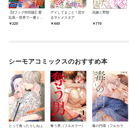
【dブック特別版】愛
アイしてまこと！恋す
花嫁と野獣
乱島～世界で一番ミダ
るヲトメスタア
ラな男獣たち～（分冊
220
440
770
版） 【第1話】
シーモアコミックスのおすすめ本
とって食ったりしねぇ
奪う男（フルカラー）
毒の円環（フルカラ