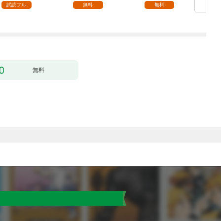
（エンジェライトコミ
試読フル
無料
無料
ックス）
無料