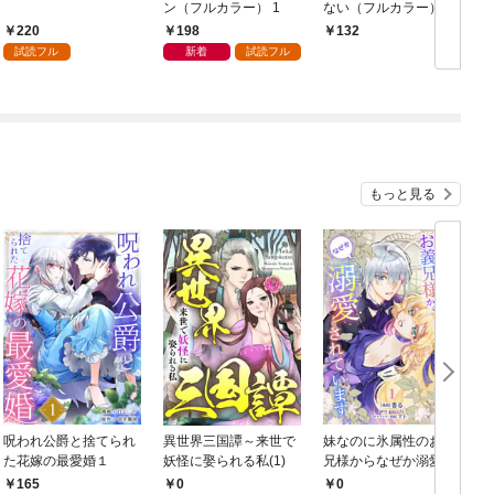
ン（フルカラー） 1
ない（フルカラー） 1
220
198
132
試読フル
新着
試読フル
もっと見る
呪われ公爵と捨てられ
異世界三国譚～来世で
妹なのに氷属性のお義
た花嫁の最愛婚１
妖怪に娶られる私(1)
兄様からなぜか溺愛さ
れています【第1話】
165
0
0