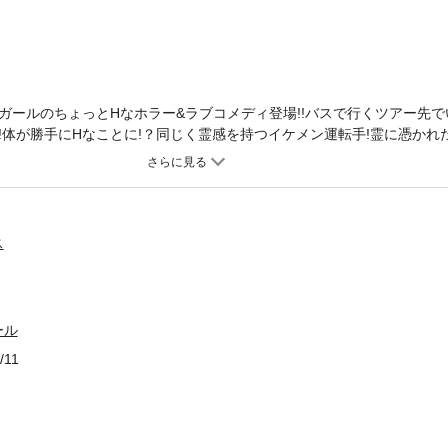
ガールのちょっとHなホラー&ラブコメディ登場!!バスで行くツアー先
!体が勝手にHなことに!？同じく霊感を持つイケメン運転手!霊に憑かれ
ココだけでしか読めない独占先行開始!!
ス
ール
/11