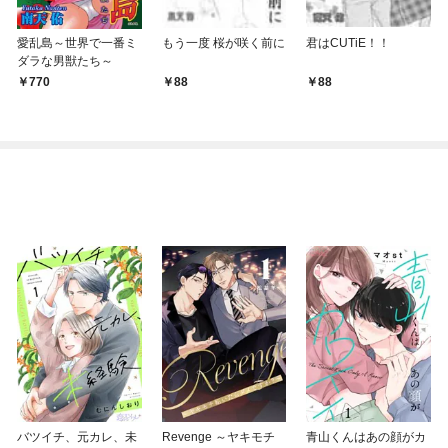
愛乱島～世界で一番ミ
もう一度 桜が咲く前に
君はCUTiE！！
ダラな男獣たち～
770
88
88
バツイチ、元カレ、未
Revenge ～ヤキモチ
青山くんはあの顔がカ