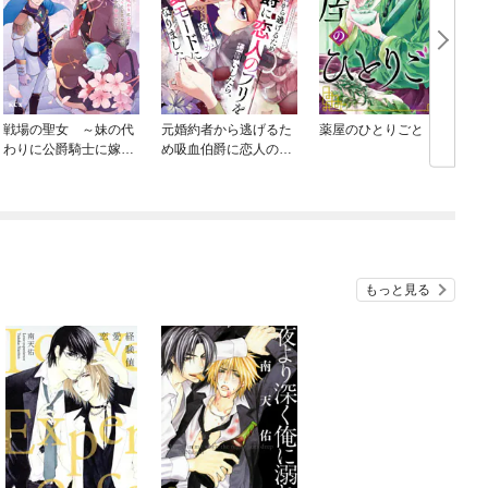
戦場の聖女 ～妹の代
元婚約者から逃げるた
薬屋のひとりごと
わりに公爵騎士に嫁ぐ
め吸血伯爵に恋人のフ
喚
ことになりましたが、
リをお願いしたら、な
今は幸せです～
ぜか溺愛モードになり
ました
もっと見る