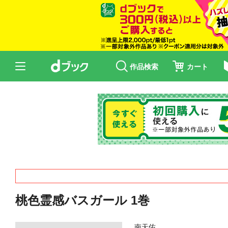
作品検索
カート
桃色霊感バスガール 1巻
南天佑