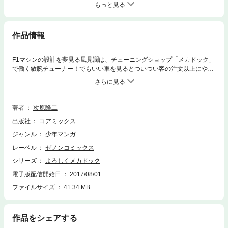
もっと見る
作品情報
F1マシンの設計を夢見る風見潤は、チューニングショップ「メカドック」
で働く敏腕チューナー！でもいい車を見るとついつい客の注文以上にやり
すぎてしまうことも…。おかげで「メカドック」は赤字続きで、経理担当
の中村一路から大目玉を喰らう毎日。でも全ては車が好きだからこそ!!楽
しい仲間と車に囲まれて、「メカドック」は今日も絶好調営業中!!
著者
次原隆二
出版社
コアミックス
ジャンル
少年マンガ
レーベル
ゼノンコミックス
シリーズ
よろしくメカドック
電子版配信開始日
2017/08/01
ファイルサイズ
41.34 MB
作品をシェアする