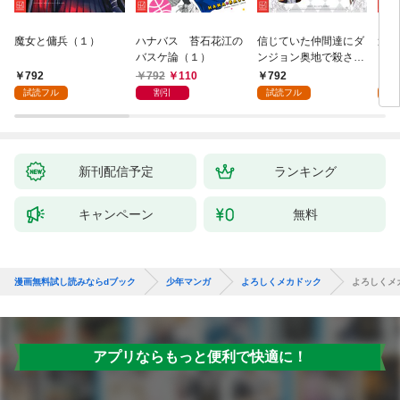
魔女と傭兵（１）
ハナバス 苔石花江の
信じていた仲間達にダ
追放
バスケ論（１）
ンジョン奥地で殺され
『自
かけたがギフト『無限
領地
792
792
110
792
7
ガチャ』でレベル９９
強の
試読フル
割引
試読フル
試
９９の仲間達を手に入
～最
れて元パーティーメン
で始
バーと世界に復讐＆
拓ス
『ざまぁ！』します！
（１
（１）
新刊配信予定
ランキング
キャンペーン
無料
漫画無料試し読みならdブック
少年マンガ
よろしくメカドック
よろしくメカ
アプリならもっと便利で快適に！