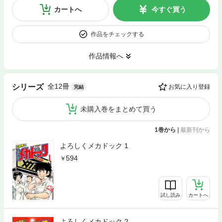
カートへ
今すぐ買う
作品をチェックする
作品情報へ
全12冊
シリーズ
お気に入り登録
完結
未購入巻をまとめて買う
1巻から
|
最新刊から
よろしくメカドック 1
594
試し読み
カートへ
よろしくメカドック 2