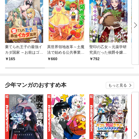
棄てられ王子の最強イ
異世界領地改革～土魔
聖印の乙女～元薬学研
棄て
カダ国家 ～お前はゴミ
法で始める公共事業～
究員だった侯爵令嬢は
カダ
だと追放されたので、
1巻
婚約辞退してハイヒー
だと
165
660
792
7
無駄スキル【リサイク
ラーを目指します～ 1
無駄
ル】を使ってゴミ扱い
巻【特典イラスト付
ル】
されたモノたちで海上
き】
され
都市を築きます～ 分冊
都市
少年マンガのおすすめ本
もっと見る
版 1巻
【特