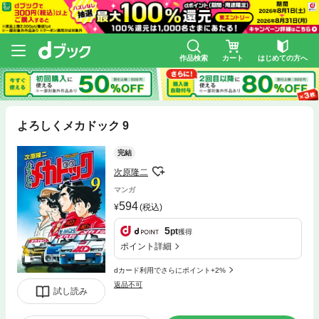
作品検索
カート
はじめての方へ
よろしくメカドック 9
完結
次原隆二
マンガ
594
(税込)
5
pt
獲得
ポイント詳細
dカード利用でさらにポイント+2%
返品不可
試し読み