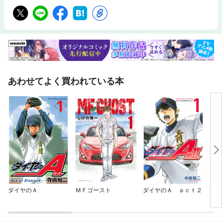
あわせてよく買われている本
ダイヤのＡ
ＭＦゴースト
ダイヤのＡ ａｃｔ２
北斗