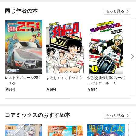
同じ作者の本
もっと見る
レストアガレージ251
よろしくメカドック 1
特別交通機動隊 スーパ
ドン
１巻
ーパトロール １
594
594
594
5
コアミックスのおすすめ本
もっと見る