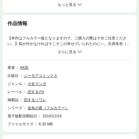
もっと見る
作品情報
【本作はフルカラー版となりますので、ご購入の際は十分ご注意くださ
い。】気が付かなければそこそこの幸せでいられたのに―。石原朱里（2
9）は、言いたいことはあまり主張できず、真面目な人間な故にたくさん
のことを我慢して生きてきた。それでも、夢見ていた職業に就き、週末は
一緒に暮らす恋人・坂本晋也がいる…それだけで良いと思っていた。しか
しある日、街で晋也が浮気しているところを見てしまい、彼女が守ってい
著者
KKIE
た『そこそこの幸せ』は崩壊した…。仕事と恋愛はどちらが大切なのか、
出版社
シーモアコミックス
結婚とはなんなのか―…。独身のアラサー女子たちが『本気の幸せ』を探
して悩み、嫉妬して、涙して、そして笑って…究極の感動物語が今始まる
ジャンル
少女マンガ
―…。【恋するソワレ】この作品は「恋するソワレ」2016年Vol．2に収録
レーベル
恋するｿﾜﾚ
されています。
掲載誌
恋するソワレ
シリーズ
金魚の夜（フルカラー）
電子版配信開始日
2016/12/16
ファイルサイズ
6.30 MB