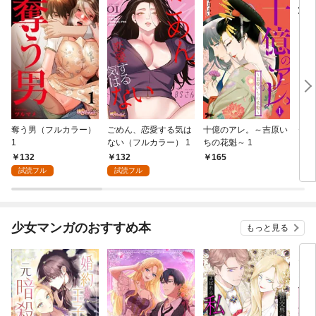
奪う男（フルカラー）
ごめん、恋愛する気は
十億のアレ。～吉原い
デブ
1
ない（フルカラー） 1
ちの花魁～ 1
1
132
132
165
2
試読フル
試読フル
少女マンガのおすすめ本
もっと見る