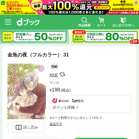
作品検索
カート
はじめての方へ
金魚の夜（フルカラー） 31
完結
KKIE
マンガ
198
(税込)
1
pt
獲得
ポイント詳細
dカード利用でさらにポイント+2%
返品不可
試し読み