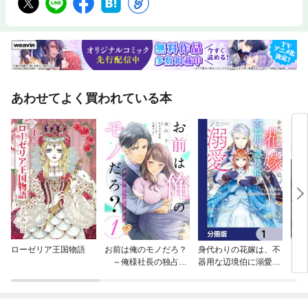
あわせてよく買われている本
ローゼリア王国物語
お前は俺のモノだろ？
身代わりの花嫁は、不
山田
～俺様社長の独占溺
器用な辺境伯に溺愛さ
をす
愛～【単話】
れる【分冊版】