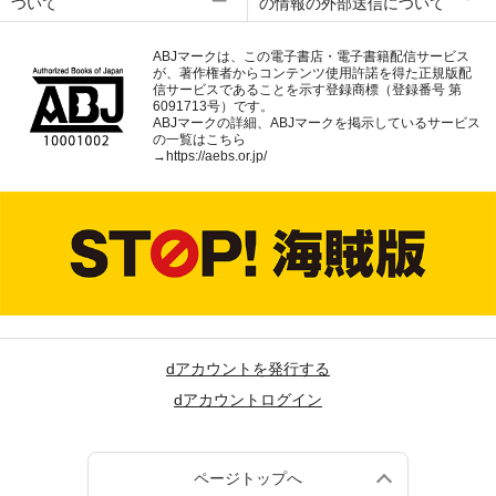
ついて
の情報の外部送信について
ABJマークは、この電子書店・電子書籍配信サービス
が、著作権者からコンテンツ使用許諾を得た正規版配
信サービスであることを示す登録商標（登録番号 第
6091713号）です。
ABJマークの詳細、ABJマークを掲示しているサービス
の一覧はこちら
→
https://aebs.or.jp/
dアカウントを発行する
dアカウントログイン
ページトップへ