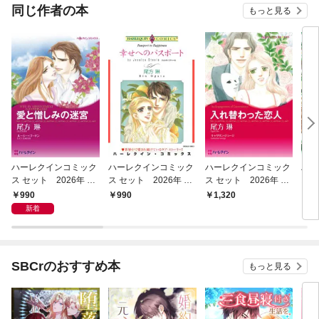
同じ作者の本
もっと見る
ハーレクインコミック
ハーレクインコミック
ハーレクインコミック
ハー
ス セット 2026年 vo
ス セット 2026年 vo
ス セット 2026年 vo
ス 
l.950
l.931
l.841
l.90
990
990
1,320
1,
新着
SBCrのおすすめ本
もっと見る