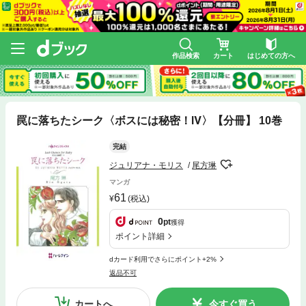
作品検索
カート
はじめての方へ
罠に落ちたシーク〈ボスには秘密！Ⅳ〉【分冊】 10巻
完結
ジュリアナ・モリス
尾方琳
マンガ
61
(税込)
0
pt
獲得
ポイント詳細
dカード利用でさらにポイント+2%
返品不可
カートへ
今すぐ買う