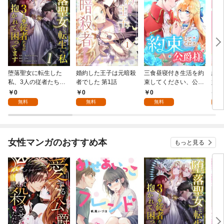
堕落聖女に転生した
婚約した王子は元暗殺
三食昼寝付き生活を約
絶対
私、3人の従者たちに
者でした 第1話
束してください、公爵
嬢は
抱かれて困ってます 第
様 1話
行本
0
0
0
7
1話
無料
無料
無料
試
女性マンガのおすすめ本
もっと見る