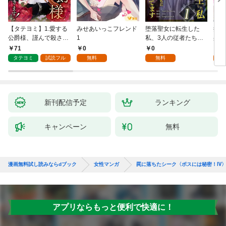
【タテヨミ】1.愛する
みせあいっこフレンド
堕落聖女に転生した
授か
公爵様、謹んで殺させ
1
私、3人の従者たちに
身籠
ていただきます！
抱かれて困ってます 第
して
71
0
0
2
1話
タテヨミ
試読フル
無料
無料
試
新刊配信予定
ランキング
キャンペーン
無料
漫画無料試し読みならdブック
女性マンガ
罠に落ちたシーク〈ボスには秘密！Ⅳ
アプリならもっと便利で快適に！