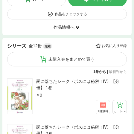
作品をチェックする
作品情報へ
全12冊
シリーズ
お気に入り登録
完結
未購入巻をまとめて買う
1巻から
|
最新刊から
罠に落ちたシーク〈ボスには秘密！Ⅳ〉【分
冊】 1巻
0
1冊無料
カートへ
罠に落ちたシーク〈ボスには秘密！Ⅳ〉【分
冊】 2巻