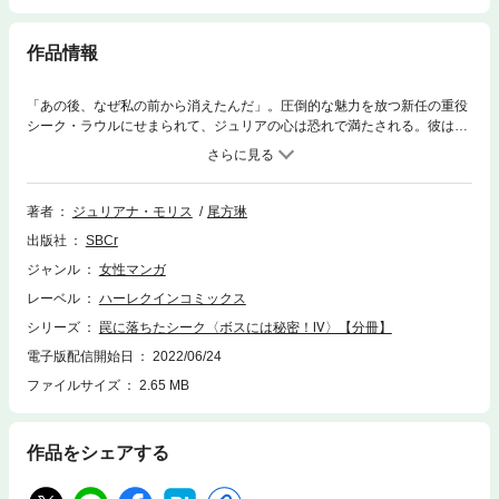
作品情報
「あの後、なぜ私の前から消えたんだ」。圧倒的な魅力を放つ新任の重役
シーク・ラウルにせまられて、ジュリアの心は恐れで満たされる。彼は半
年前、出張先で知り合い、熱い情熱を交わした男性。逃げるように身を隠
したのに、まさか上司になるなんて!! これは、子供を授かるために彼を利
用した、私への天罰なの!?
著者
ジュリアナ・モリス
尾方琳
出版社
SBCr
ジャンル
女性マンガ
レーベル
ハーレクインコミックス
シリーズ
罠に落ちたシーク〈ボスには秘密！Ⅳ〉【分冊】
電子版配信開始日
2022/06/24
ファイルサイズ
2.65 MB
作品をシェアする