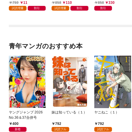
当ですか？【特典ペー
典付き】 (1)
ら召喚された『ハーレ
759
11
858
110
858
330
パー付き】【カラーペ
ム先生』です。 (1)
試読増量
割引
試読増量
割引
割引
ージ増量版】 (1)
青年マンガのおすすめ本
ヤングジャンプ 2026
妹は知っている（１）
ヤニねこ（１）
No.36＆37合併号
400
792
792
新着
試読フル
試読フル