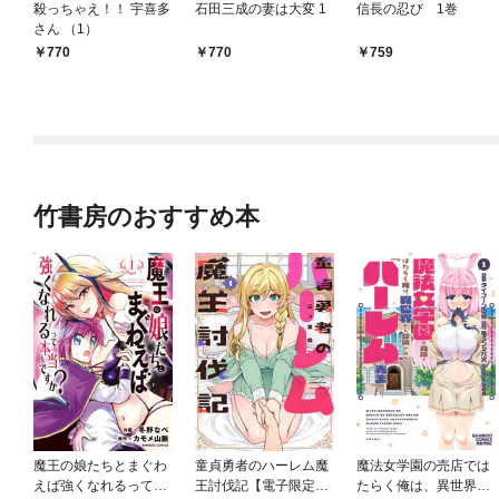
殺っちゃえ！！ 宇喜多
石田三成の妻は大変 1
信長の忍び 1巻
さん （1）
770
770
759
竹書房のおすすめ本
魔王の娘たちとまぐわ
童貞勇者のハーレム魔
魔法女学園の売店では
えば強くなれるって本
王討伐記【電子限定特
たらく俺は、異世界か