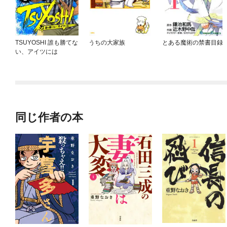
TSUYOSHI 誰も勝てな
うちの大家族
とある魔術の禁書目録
い、アイツには
同じ作者の本