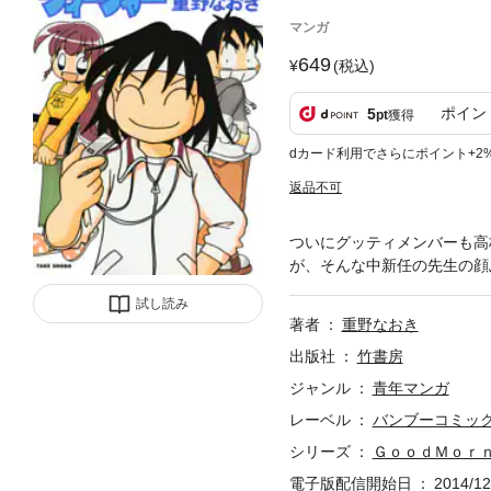
マンガ
649
(税込)
ポイン
5
pt
獲得
dカード利用でさらにポイント+2
返品不可
ついにグッティメンバーも高
が、そんな中新任の先生の顔
試し読み
著者
重野なおき
出版社
竹書房
ジャンル
青年マンガ
レーベル
バンブーコミック
シリーズ
ＧｏｏｄＭｏｒ
電子版配信開始日
2014/12