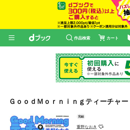
作品検索
カート
ＧｏｏｄＭｏｒｎｉｎｇティーチャー
完結
重野なおき