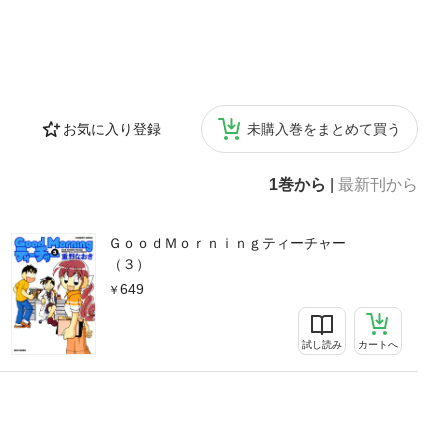
お気に入り登録
未購入巻をまとめて買う
1巻から
|
最新刊から
ＧｏｏｄＭｏｒｎｉｎｇティーチャー
（３）
649
試し読み
カートへ