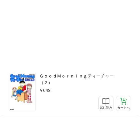
ＧｏｏｄＭｏｒｎｉｎｇティーチャー
（２）
649
試し読み
カートへ