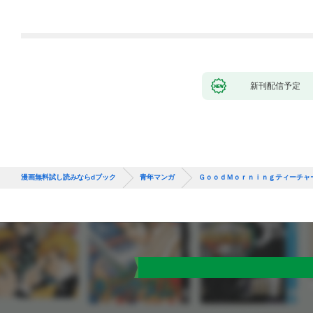
新刊配信予定
漫画無料試し読みならdブック
青年マンガ
ＧｏｏｄＭｏｒｎｉｎｇティーチャ