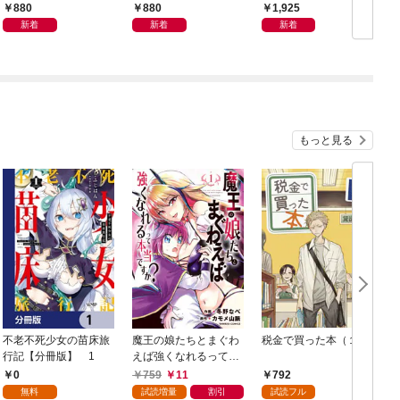
内政伝 (1)
880
880
1,925
新着
新着
新着
もっと見る
不老不死少女の苗床旅
魔王の娘たちとまぐわ
税金で買った本（１）
女
行記【分冊版】 1
えば強くなれるって本
当ですか？【特典ペー
0
759
11
792
パー付き】【カラーペ
無料
試読増量
割引
試読フル