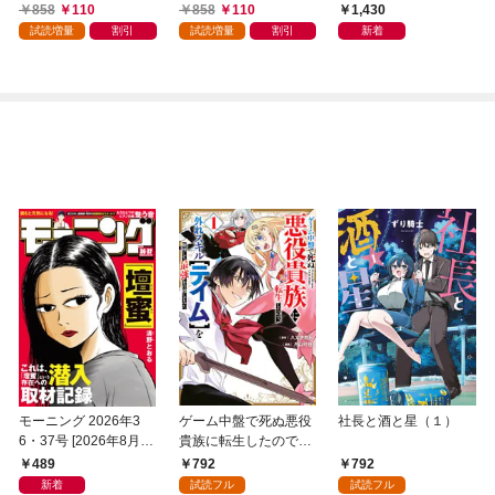
ったりスローライフ～
ーレムも思うまま！...
なりました
858
110
858
110
1,430
(1)
なはず【電子限定特典
試読増量
割引
試読増量
割引
新着
付き】 (1)
モーニング 2026年3
ゲーム中盤で死ぬ悪役
社長と酒と星（１）
6・37号 [2026年8月6
貴族に転生したので、
日発売]
外れスキル【テイム】
489
792
792
を駆使して最強を目指
新着
試読フル
試読フル