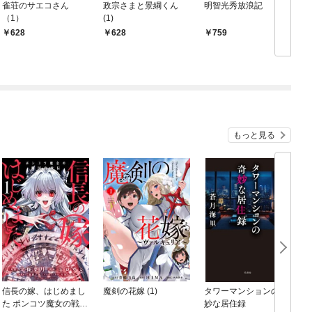
雀荘のサエコさん
政宗さまと景綱くん
明智光秀放浪記
（1）
(1)
628
628
759
もっと見る
信長の嫁、はじめまし
魔剣の花嫁 (1)
タワーマンションの奇
た ポンコツ魔女の戦国
妙な居住録
ロ