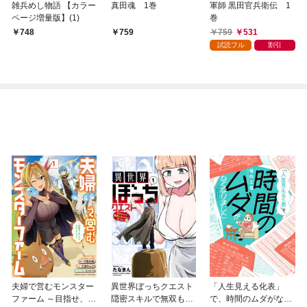
雑兵めし物語 【カラー
真田魂 1巻
軍師 黒田官兵衛伝 1
ページ増量版】(1)
巻
759
531
748
759
試読フル
割引
夫婦で営むモンスター
異世界ぼっちクエスト
「人生見える化表」
ファーム ～目指せ、ま
隠密スキルで無双もハ
で、時間のムダがなく