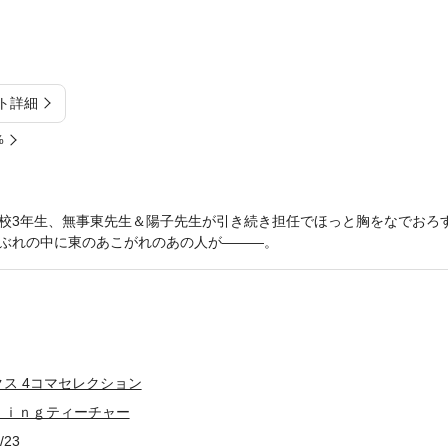
ト詳細
%
校3年生、無事東先生＆陽子先生が引き続き担任でほっと胸をなでおろ
ぶれの中に東のあこがれのあの人が―――。
ス 4コマセレクション
ｎｉｎｇティーチャー
/23