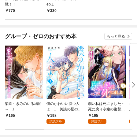
戦！！
eb.1
770
330
グループ・ゼロのおすすめ本
もっと見る
楽園～きみのいる場所
僕のかわいい待つ人
弱い私は死にました～
愛し
～ 1
よ 1 美談の檻のな
死に戻り令嬢の復讐
版】
か
～ 1
198
165
4
165
試読フル
試読フル
試