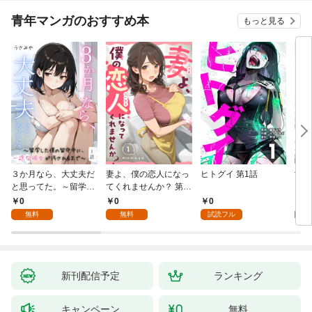
青年マンガのおすすめ本
もっと見る
３か月なら、大丈夫だ
妻よ、僕の恋人になっ
ヒトグイ 第1話
世界
と思ってた。～留学し
てくれませんか？ 第1
レベ
た僕の留守中に、一途
話
0
0
0
0
な彼女が汚されるまで
無料
無料
試読フル
～ 1話
新刊配信予定
ランキング
キャンペーン
無料