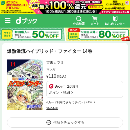
作品検索
カート
はじめての方へ
爆熱瀑流ハイブリッド・ファイター 14巻
吉田カツミ
マンガ
110
(税込)
1
pt
獲得
ポイント詳細
dカード利用でさらにポイント+2%
返品不可
作品をチェックする