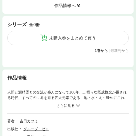
作品情報へ
シリーズ
全0冊
未購入巻をまとめて買う
1巻から
|
最新刊から
作品情報
人間と源精霊との交流が盛んになって100年……様々な既成概念が覆され
る時代。すべての世界を司る四大元素である、地・水・火・風+αにこれま
でではありえなかった異属性のカップルが成立、次世代チルドレンとして
「ハイブリッド」と呼ばれる混交属性が生まれ始めてきた――。この作品
は、そんなハイブリッドの一人・ファイターの、切なくも可笑しく、荒々
しくもお馬鹿な、血沸き肉踊る？冒険と成長の物語である――。数多のフ
著者
吉田カツミ
ァンにより人気を不動のものとする著者、同人誌界を震撼とさせたオリジ
出版社
グループ・ゼロ
ナル大河ファンタジー。満を持して配信開始！