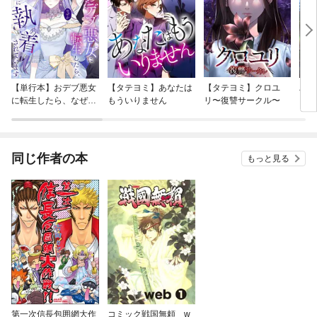
【単行本】おデブ悪女
【タテヨミ】あなたは
【タテヨミ】クロユ
バッ
に転生したら、なぜか
もういりません
リ〜復讐サークル〜
ロイ
ラスボス王子様に執着
今世
されています
りが
てく
OMI
同じ作者の本
もっと見る
第一次信長包囲網大作
コミック戦国無頼 w