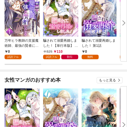
万年ヒラ教師の支援魔
騙されて溺愛再婚しま
騙されて溺愛再婚しま
ヒト
術師、最強の賢者にな
した！【単行本版】 1
した！ 第1話
る～不人気の支援魔術
巻
0
825
110
0
0
師は給料泥棒だと魔術
試読フル
試読フル
割引
無料
試
大学をクビになった
が、出世した元教え子
たちのおかげで何も困
らない件～ 第1話
女性マンガのおすすめ本
もっと見る