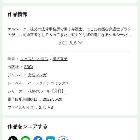
作品情報
ケルシーは、祖父の法律事務所で働く弁護士。そこに有能な弁護士ブラン
トが、共同経営者として入ってきた。魅力的な彼の虜になるケルシーだ
が、プレイボーイぶりを見て、彼への想いを封じる・・・。しかし祖父の
死後、開かれた遺言状には“ケルシーとブラントの結婚を条件に、会社をブ
ラントに任せる”とあり――!?
著者
キャスリン･ロス
湯沢直子
出版社
SBCr
ジャンル
女性マンガ
レーベル
ハーレクインコミックス
シリーズ
花嫁のルール【分冊】
電子版配信開始日
2022/05/20
ファイルサイズ
2.75 MB
作品をシェアする