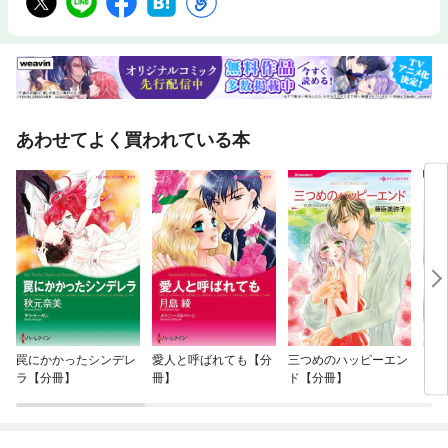
あわせてよく買われている本
罠にかかったシンデレ
愛人と呼ばれても【分
三つめのハッピーエン
プリ
ラ【分冊】
冊】
ド【分冊】
ンオ
フォ