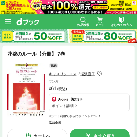
作品検索
カート
はじめての方へ
花嫁のルール【分冊】 7巻
完結
キャスリン･ロス
湯沢直子
マンガ
61
(税込)
0
pt
獲得
ポイント詳細
dカード利用でさらにポイント+2%
返品不可
カートへ
今すぐ買う