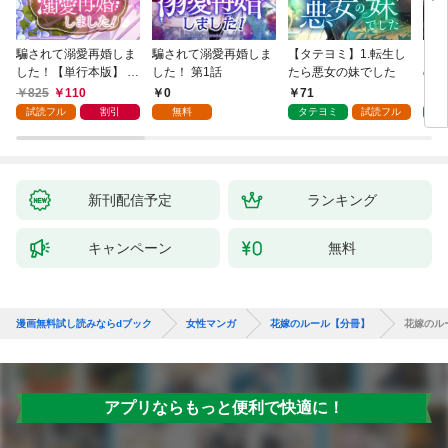
騙されて溺愛再婚しま
騙されて溺愛再婚しま
【タテヨミ】1.転生し
【タ
した！【単行本版】 1
した！ 第1話
たら悪女の妹でした
の私
巻
825
110
0
71
7
試読フル
割引
無料
タテヨミ
試読フル
タ
新刊配信予定
ランキング
キャンペーン
無料
漫画無料試し読みならdブック
女性マンガ
花嫁のルール【分冊】
花嫁のル
アプリならもっと便利で快適に！