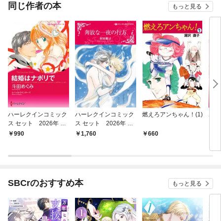
同じ作者の本
もっと見る
ハーレクインコミック
ハーレクインコミック
燃えろアンちゃん！(1)
ボス
ス セット 2026年 vo
ス セット 2026年 vo
l.785
l.903
990
1,760
660
6
SBCrのおすすめ本
もっと見る